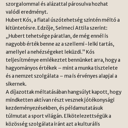
szorgalommal és alázattal párosulva hozhat
valódi eredményt.
Hubert Kós, a fiatal úszótehetség szintén méltó a
kitüntetésre. Edzője, Selmeci Attila szerint:
„Hubert tehetsége páratlan, de még ennél is
nagyobb érték benne az a szellemi-lelki tartás,
amellyel a nehézségeket leküzdi.” Kós
teljesítménye emlékeztet bennünket arra, hogy a
hagyományos értékek – mint a munka tisztelete
és a nemzet szolgálata – ma is érvényes alapjai a
sikernek.
A díjazottak méltatásában hangsúlyt kapott, hogy
mindketten aktívan részt vesznek jótékonysági
kezdeményezésekben, és példamutatásuk
túlmutat a sport világán. Elkötelezettségük a
közösség szolgálata iránt azt a kulturális