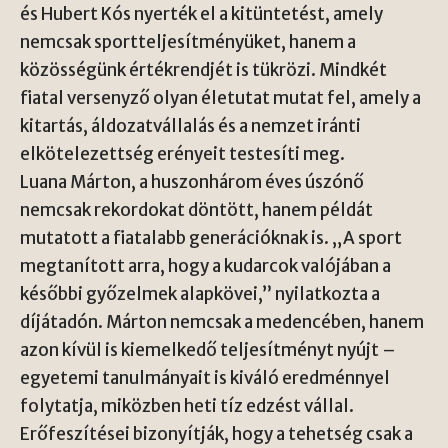
és Hubert Kós nyerték el a kitüntetést, amely
nemcsak sportteljesítményüket, hanem a
közösségünk értékrendjét is tükrözi. Mindkét
fiatal versenyző olyan életutat mutat fel, amely a
kitartás, áldozatvállalás és a nemzet iránti
elkötelezettség erényeit testesíti meg.
Luana Márton, a huszonhárom éves úszónő
nemcsak rekordokat döntött, hanem példát
mutatott a fiatalabb generációknak is. „A sport
megtanított arra, hogy a kudarcok valójában a
későbbi győzelmek alapkövei,” nyilatkozta a
díjátadón. Márton nemcsak a medencében, hanem
azon kívül is kiemelkedő teljesítményt nyújt –
egyetemi tanulmányait is kiváló eredménnyel
folytatja, miközben heti tíz edzést vállal.
Erőfeszítései bizonyítják, hogy a tehetség csak a