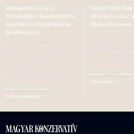
Budapesti tél 1925
László Tóth fil
történelmi visszatekintés:
identitás 2025: 
Hóvihar és korcsolyázás
díjas, aki sosem 
Svábhegyen
A magyar filmtörtén
kiemelkedő alkotóval
Az 1925-ös év decembere
büszkélkedhet, ám Lá
különleges helyet foglal el
neve különleges helye
Budapest kulturális
ebben a gazdag örök
emlékezetében. A trianoni
békediktátum árnyékában a
Kultúra és társadalom
főváros lakói a természet…
2026. január 4
Kultúra és társadalom
2025. december 25