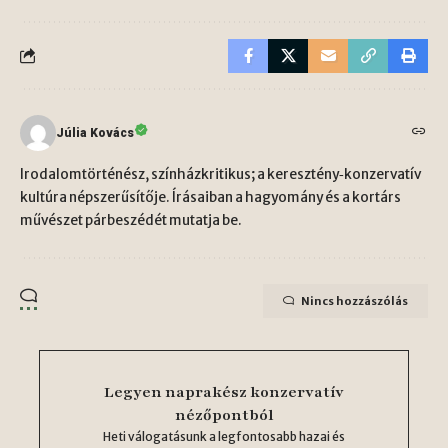
Júlia Kovács
Irodalomtörténész, színházkritikus; a keresztény‑konzervatív
kultúra népszerűsítője. Írásaiban a hagyomány és a kortárs
művészet párbeszédét mutatja be.
Nincs hozzászólás
Legyen naprakész konzervatív
nézőpontból
Heti válogatásunk a legfontosabb hazai és