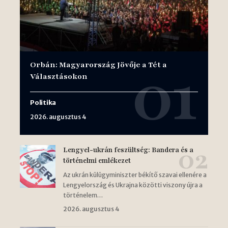
Orbán: Magyarország Jövője a Tét a
Választásokon
Politika
2026. augusztus 4
Lengyel-ukrán feszültség: Bandera és a
történelmi emlékezet
Az ukrán külügyminiszter békítő szavai ellenére a
Lengyelország és Ukrajna közötti viszony újra a
történelem…
2026. augusztus 4