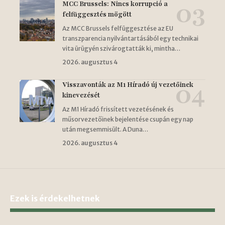
MCC Brussels: Nincs korrupció a
felfüggesztés mögött
Az MCC Brussels felfüggesztése az EU
transzparencia nyilvántartásából egy technikai
vita ürügyén szivárogtatták ki, mintha…
2026. augusztus 4
Visszavonták az M1 Híradó új vezetőinek
kinevezését
Az M1 Híradó frissített vezetésének és
műsorvezetőinek bejelentése csupán egy nap
után megsemmisült. A Duna…
2026. augusztus 4
Ezek is érdekelhetnek