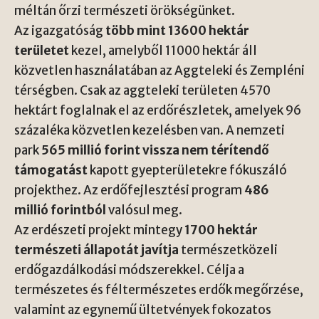
méltán őrzi természeti örökségünket.
Az igazgatóság
több mint 13600 hektár
területet
kezel, amelyből 11000 hektár áll
közvetlen használatában az Aggteleki és Zempléni
térségben. Csak az aggteleki területen 4570
hektárt foglalnak el az erdőrészletek, amelyek 96
százaléka közvetlen kezelésben van. A nemzeti
park
565 millió forint vissza nem térítendő
támogatást
kapott gyepterületekre fókuszáló
projekthez. Az erdőfejlesztési program
486
millió forintból
valósul meg.
Az erdészeti projekt mintegy
1700 hektár
természeti állapotát javítja
természetközeli
erdőgazdálkodási módszerekkel. Célja a
természetes és féltermészetes erdők megőrzése,
valamint az egynemű ültetvények fokozatos