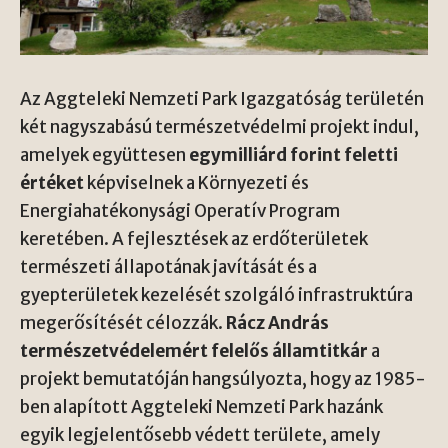
Az Aggteleki Nemzeti Park Igazgatóság területén
két nagyszabású természetvédelmi projekt indul,
amelyek együttesen
egymilliárd forint feletti
értéket
képviselnek a Környezeti és
Energiahatékonysági Operatív Program
keretében. A fejlesztések az erdőterületek
természeti állapotának javítását és a
gyepterületek kezelését szolgáló infrastruktúra
megerősítését célozzák.
Rácz András
természetvédelemért felelős államtitkár
a
projekt bemutatóján hangsúlyozta, hogy az 1985-
ben alapított Aggteleki Nemzeti Park hazánk
egyik legjelentősebb védett területe, amely