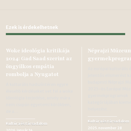
Ezek is érdekelhetnek
Woke ideológia kritikája
Néprajzi Múzeum
2024: Gad Saad szerint az
gyermekprogra
öngyilkos empátia
Az európai kulturális 
rombolja a Nyugatot
jelentős elismerést k
budapesti Néprajzi M
A kulturális hadszíntéren egyre
2025-ös Európai Múz
élesebb kérdéseket vet fel a woke
gyermekprogramok
ideológia terjedése, amely mára
kategóriájában kiem
nem csupán egyetemi körökben,
helyezést…
de a…
Kultúra és társadalom
Kultúra és társadalom
2025. november 28
2026. január 14