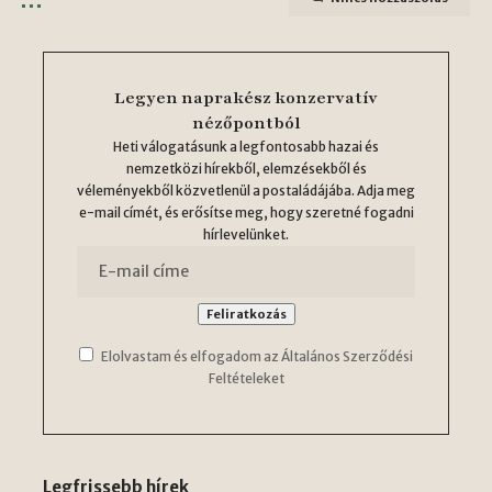
Legyen naprakész konzervatív
nézőpontból
Heti válogatásunk a legfontosabb hazai és
nemzetközi hírekből, elemzésekből és
véleményekből közvetlenül a postaládájába. Adja meg
e-mail címét, és erősítse meg, hogy szeretné fogadni
hírlevelünket.
Elolvastam és elfogadom az Általános Szerződési
Feltételeket
Legfrissebb hírek