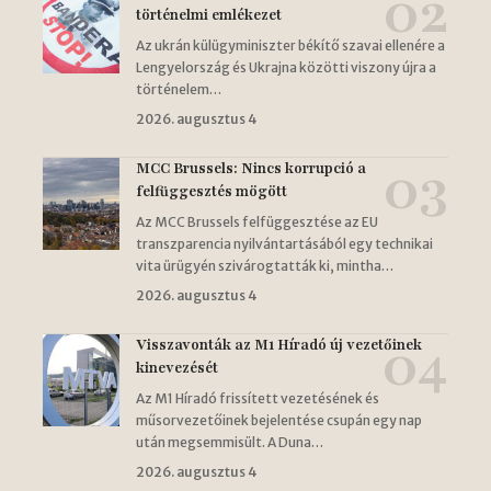
történelmi emlékezet
Az ukrán külügyminiszter békítő szavai ellenére a
Lengyelország és Ukrajna közötti viszony újra a
történelem…
2026. augusztus 4
MCC Brussels: Nincs korrupció a
felfüggesztés mögött
Az MCC Brussels felfüggesztése az EU
transzparencia nyilvántartásából egy technikai
vita ürügyén szivárogtatták ki, mintha…
2026. augusztus 4
Visszavonták az M1 Híradó új vezetőinek
kinevezését
Az M1 Híradó frissített vezetésének és
műsorvezetőinek bejelentése csupán egy nap
után megsemmisült. A Duna…
2026. augusztus 4