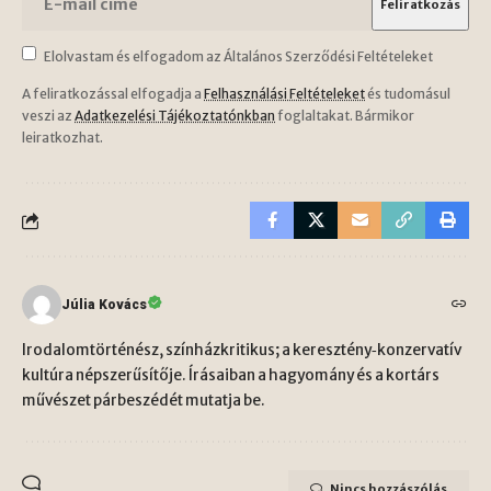
Elolvastam és elfogadom az Általános Szerződési Feltételeket
A feliratkozással elfogadja a
Felhasználási Feltételeket
és tudomásul
veszi az
Adatkezelési Tájékoztatónkban
foglaltakat. Bármikor
leiratkozhat.
Júlia Kovács
Irodalomtörténész, színházkritikus; a keresztény‑konzervatív
kultúra népszerűsítője. Írásaiban a hagyomány és a kortárs
művészet párbeszédét mutatja be.
Nincs hozzászólás