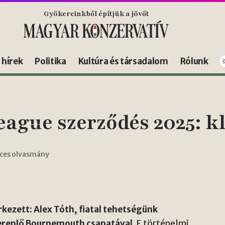
Gyökereinkből építjük a jövőt
s hírek
Politika
Kultúra és társadalom
Rólunk
ague szerződés 2025: kl
rces olvasmány
ezett: Alex Tóth, fiatal tehetségünk
ereplő Bournemouth csapatával.
E történelmi