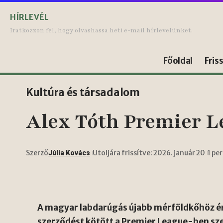
HÍRLEVÉL
Iratkozzon fel, hogy olvashassa heti e-mail hírlevelünket.
Főoldal
Fris
Kultúra és társadalom
Alex Tóth Premier Le
Szerző
Utoljára frissítve: 2026. január 20
1 pe
Júlia Kovács
A magyar labdarúgás újabb mérföldkőhöz érk
szerződést kötött a Premier League-ben sz