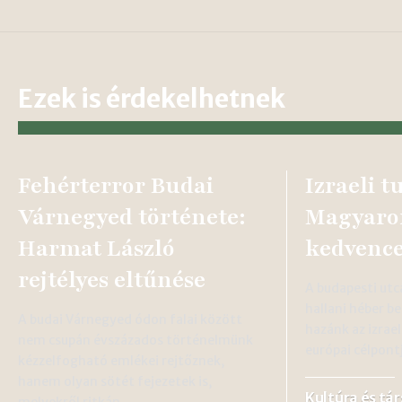
Ezek is érdekelhetnek
Fehérterror Budai
Izraeli t
Várnegyed története:
Magyaror
Harmat László
kedvenc
rejtélyes eltűnése
A budapesti ut
hallani héber b
A budai Várnegyed ódon falai között
hazánk az izrael
nem csupán évszázados történelmünk
európai célpont
kézzelfogható emlékei rejtőznek,
hanem olyan sötét fejezetek is,
Kultúra és tá
melyekről ritkán…