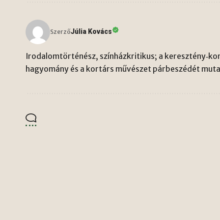
Júlia Kovács
Szerző
Irodalomtörténész, színházkritikus; a keresztény‑kon
hagyomány és a kortárs művészet párbeszédét mutat