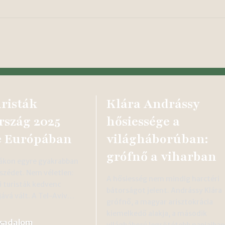
uristák
Klára Andrássy
szág 2025
hősiessége a
e Európában
világháborúban:
grófnő a viharban
cákon egyre gyakrabban
eszédet. Nem véletlen:
A hősiesség nem mindig harctéri
i turisták kedvenc
bátorságot jelent. Andrássy Klára
jává vált. A Tel-Aviv…
grófnő, a magyar arisztokrácia
kiemelkedő alakja, a második
rsadalom
világháború legsötétebb napjaiba