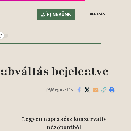
ÍRJ NEKÜNK
KERESÉS
ubváltás bejelentve
Megosztás
Legyen naprakész konzervatív
nézőpontból