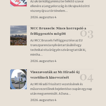
Az ukrán külügyminiszter békítő szavai
ellenére a Lengyelország és Ukrajna közötti
viszony újra a történelem…
2026. augusztus 4
MCC Brussels: Nincs korrupció a
felfüggesztés mögött
Az MCC Brussels felfüggesztése az EU
transzparencia nyilvántartásából egy
technikai vita ürügyén szivárogtatták ki,
mintha…
2026. augusztus 4
Visszavonták az M1 Híradó új
vezetőinek kinevezését
Az M1 Híradó frissített vezetésének és
műsorvezetőinek bejelentése csupán egy nap
után megsemmisült. A Duna…
2026. augusztus 4