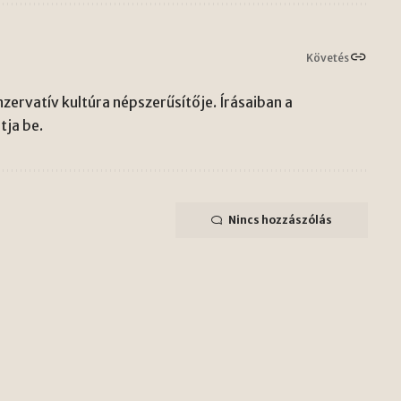
Követés
zervatív kultúra népszerűsítője. Írásaiban a
ja be.
Nincs hozzászólás