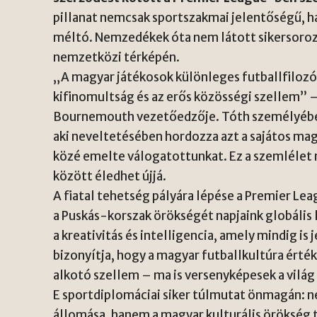
pillanat nemcsak sportszakmai jelentőségű, h
méltó. Nemzedékek óta nem látott sikersoroza
nemzetközi térképén.
„A magyar játékosok különleges futballfilozó
kifinomultság és az erős közösségi szellem” –
Bournemouth vezetőedzője. Tóth személyében 
aki neveltetésében hordozza azt a sajátos mag
közé emelte válogatottunkat. Ez a szemlélet 
között éledhet újjá.
A fiatal tehetség pályára lépése a Premier Lea
a Puskás-korszak örökségét napjaink globális 
a kreativitás és intelligencia, amely mindig i
bizonyítja, hogy a magyar futballkultúra érték
alkotó szellem – ma is versenyképesek a vilá
E sportdiplomáciai siker túlmutat önmagán: n
állomása, hanem a magyar kulturális örökség 