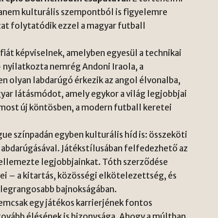
anem kulturális szempontból is figyelemre
t folytatódik ezzel a magyar futball
fiát képviselnek, amelyben egyesül a technikai
 nyilatkozta nemrég Andoni Iraola, a
olyan labdarúgó érkezik az angol élvonalba,
yar látásmódot, amely egykor a világ legjobbjai
most új köntösben, a modern futball keretei
gue színpadán egyben kulturális híd is: összeköti
labdarúgásával. Játékstílusában felfedezhető az
s jellemezte legjobbjainkat. Tóth szerződése
ei – a kitartás, közösségi elkötelezettség, és
g legrangosabb bajnokságában.
emcsak egy játékos karrierjének fontos
tovább élésének is bizonysága. Ahogy a múltban,