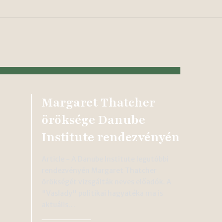
Margaret Thatcher
öröksége Danube
Institute rendezvényén
Article - A Danube Institute legutóbbi
rendezvényén Margaret Thatcher
örökségét vizsgálták neves előadók. A
"Vaslady" politikai hagyatéka ma is
aktuális…
n…