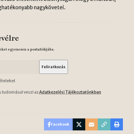
eghatékonyabb nagykövetei.
evélre
eket egyenesen a postafiókjába.
ételeket
s tudomásul veszi az
Adatkezelési Tájékoztatónkban
Facebook