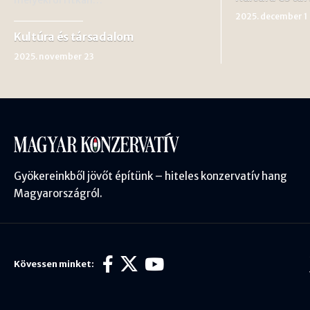
2025. december 1
Kultúra és társadalom
2025. november 23
Gyökereinkből jövőt építünk – hiteles konzervatív hang
Magyarországról.
Kövessen minket: