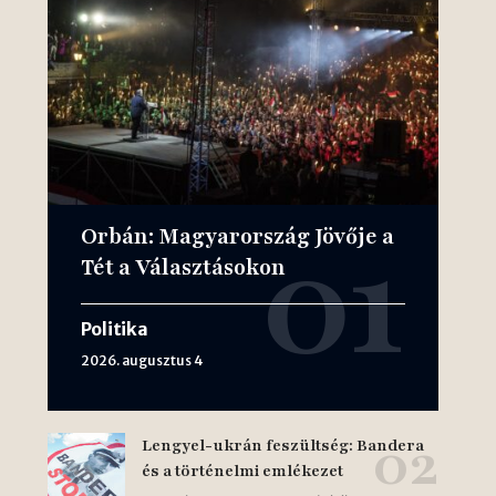
Orbán: Magyarország Jövője a
Tét a Választásokon
Politika
2026. augusztus 4
Lengyel-ukrán feszültség: Bandera
és a történelmi emlékezet