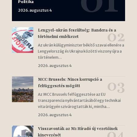
Politika
2026. augusztus 4
Lengyel-ukrán feszültség: Bandera és a
történelmi emlékezet
Az ukrán külügyminiszter békítő szavai ellenére a
Lengyelország és Ukrajna közötti viszony újra a
történelem…
2026. augusztus 4
MCC Brussels: Nincs korrupció a
felfüggesztés mögött
Az MCC Brussels felfüggesztése az EU
transzparencia nyilvántartásából egy technikai
vita ürügyén szivárogtatták ki, mintha…
2026. augusztus 4
Visszavonták az M1 Híradó új vezetőinek
kinevezését