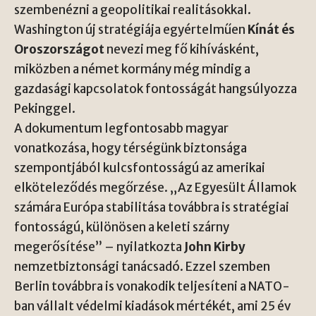
szembenézni a geopolitikai realitásokkal.
Washington új stratégiája egyértelműen
Kínát és
Oroszországot
nevezi meg fő kihívásként,
miközben a német kormány még mindig a
gazdasági kapcsolatok fontosságát hangsúlyozza
Pekinggel.
A dokumentum legfontosabb magyar
vonatkozása, hogy térségünk biztonsága
szempontjából kulcsfontosságú az amerikai
elköteleződés megőrzése. „Az Egyesült Államok
számára Európa stabilitása továbbra is stratégiai
fontosságú, különösen a keleti szárny
megerősítése” – nyilatkozta
John Kirby
nemzetbiztonsági tanácsadó. Ezzel szemben
Berlin továbbra is vonakodik teljesíteni a NATO-
ban vállalt védelmi kiadások mértékét, ami 25 év