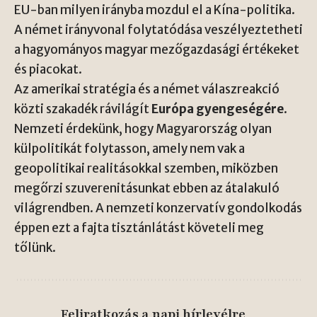
EU-ban milyen irányba mozdul el a Kína-politika.
A német irányvonal folytatódása veszélyeztetheti
a hagyományos magyar mezőgazdasági értékeket
és piacokat.
Az amerikai stratégia és a német válaszreakció
közti szakadék rávilágít
Európa gyengeségére
.
Nemzeti érdekünk, hogy Magyarország olyan
külpolitikát folytasson, amely nem vak a
geopolitikai realitásokkal szemben, miközben
megőrzi szuverenitásunkat ebben az átalakuló
világrendben. A nemzeti konzervatív gondolkodás
éppen ezt a fajta tisztánlátást követeli meg
tőlünk.
Feliratkozás a napi hírlevélre