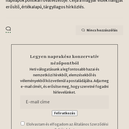
napilapok politikai rovatvezetője. Célja a magyar vidék hangját
erősítő, értékalapú, tárgyilagos hírközlés.
Nincs hozzászólás
Legyen naprakész konzervatív
nézőpontból
Heti válogatásunk a legfontosabb hazai és
nemzetközi hírekből, elemzésekből és
véleményekből közvetlenül a postaládájába. Adja meg
e-mail címét, és erősítse meg, hogy szeretné fogadni
hírlevelünket.
Elolvastam és elfogadom az Általános Szerződési