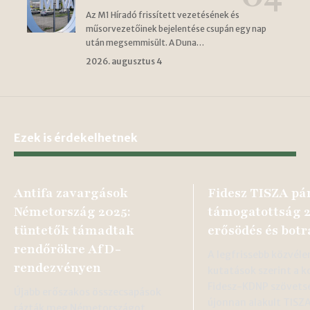
Az M1 Híradó frissített vezetésének és
műsorvezetőinek bejelentése csupán egy nap
után megsemmisült. A Duna…
2026. augusztus 4
Ezek is érdekelhetnek
Antifa zavargások
Fidesz TISZA pá
Németország 2025:
támogatottság 2
tüntetők támadtak
erősödés és bot
rendőrökre AfD-
A legfrissebb közvél
rendezvényen
kutatások szerint a 
Fidesz-KDNP szövetsé
Újabb erőszakos összecsapások
újonnan alakult TISZA
rázták meg Németországot