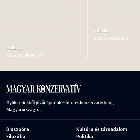
támogatottsága egy
tegnap este, amikor
növekedett. Az Alapj
szélsőbaloldali Antifa-aktivisták
Központ…
támadtak rendőrökre egy
Alternative für Deutschland (AfD)
Politika
pártrendezvény közelében.…
2025. november 6
Politika
2025. november 30
Gyökereinkből jövőt építünk – hiteles konzervatív hang
Magyarországról.
Diaszpóra
Kultúra és társadalom
Filozófia
Politika