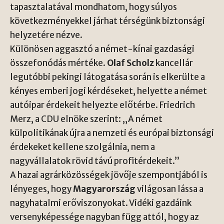
tapasztalatával mondhatom, hogy súlyos
következményekkel járhat térségünk biztonsági
helyzetére nézve.
Különösen aggasztó a német-kínai gazdasági
összefonódás mértéke.
Olaf Scholz
kancellár
legutóbbi pekingi látogatása során is elkerülte a
kényes emberi jogi kérdéseket, helyette a német
autóipar érdekeit helyezte előtérbe. Friedrich
Merz, a CDU elnöke szerint: „A német
külpolitikának újra a nemzeti és európai biztonsági
érdekeket kellene szolgálnia, nem a
nagyvállalatok rövid távú profitérdekeit.”
A hazai agrárközösségek jövője szempontjából is
lényeges, hogy
Magyarország
világosan lássa a
nagyhatalmi erőviszonyokat. Vidéki gazdáink
versenyképessége nagyban függ attól, hogy az