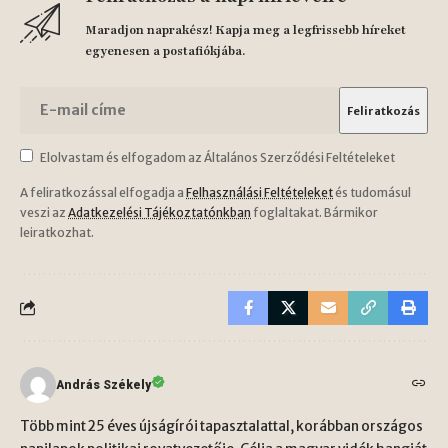
Maradjon naprakész! Kapja meg a legfrissebb híreket
egyenesen a postafiókjába.
Elolvastam és elfogadom az Általános Szerződési Feltételeket
A feliratkozással elfogadja a
Felhasználási Feltételeket
és tudomásul
veszi az
Adatkezelési Tájékoztatónkban
foglaltakat. Bármikor
leiratkozhat.
András Székely
Több mint 25 éves újságírói tapasztalattal, korábban országos