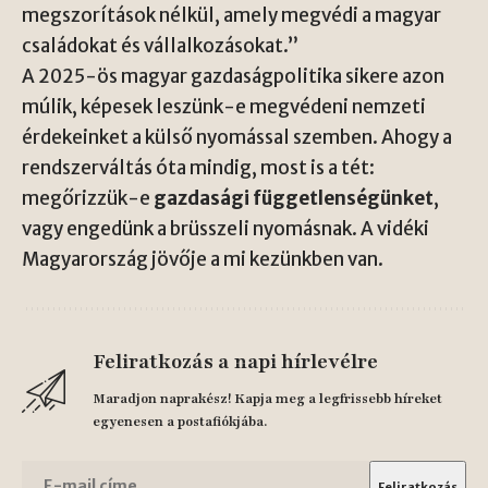
megszorítások nélkül, amely megvédi a magyar
családokat és vállalkozásokat.”
A 2025-ös magyar gazdaságpolitika sikere azon
múlik, képesek leszünk-e megvédeni nemzeti
érdekeinket a külső nyomással szemben. Ahogy a
rendszerváltás óta mindig, most is a tét:
megőrizzük-e
gazdasági függetlenségünket
,
vagy engedünk a brüsszeli nyomásnak. A vidéki
Magyarország jövője a mi kezünkben van.
Feliratkozás a napi hírlevélre
Maradjon naprakész! Kapja meg a legfrissebb híreket
egyenesen a postafiókjába.