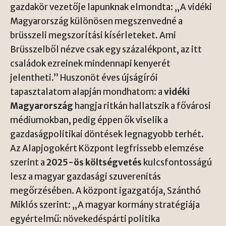
gazdakör vezetője lapunknak elmondta: „A vidéki
Magyarország különösen megszenvedné a
brüsszeli megszorítási kísérleteket. Ami
Brüsszelből nézve csak egy százalékpont, az itt
családok ezreinek mindennapi kenyerét
jelentheti.” Huszonöt éves újságírói
tapasztalatom alapján mondhatom: a
vidéki
Magyarország
hangja ritkán hallatszik a fővárosi
médiumokban, pedig éppen ők viselik a
gazdaságpolitikai döntések legnagyobb terhét.
Az Alapjogokért Központ legfrissebb elemzése
szerint a
2025-ös költségvetés
kulcsfontosságú
lesz a magyar gazdasági szuverenitás
megőrzésében. A központ igazgatója, Szánthó
Miklós szerint: „A magyar kormány stratégiája
egyértelmű: növekedéspárti politika