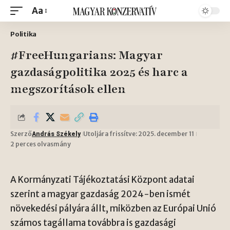
Aa
Politika
#FreeHungarians: Magyar
gazdaságpolitika 2025 és harc a
megszorítások ellen
Szerző
Utoljára frissítve: 2025. december 11
András Székely
2 perces olvasmány
A Kormányzati Tájékoztatási Központ adatai
szerint a magyar gazdaság 2024-ben ismét
növekedési pályára állt, miközben az Európai Unió
számos tagállama továbbra is gazdasági