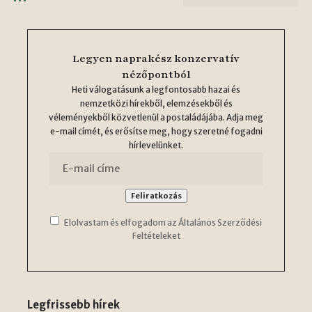
Legyen naprakész konzervatív
nézőpontból
Heti válogatásunk a legfontosabb hazai és
nemzetközi hírekből, elemzésekből és
véleményekből közvetlenül a postaládájába. Adja meg
e-mail címét, és erősítse meg, hogy szeretné fogadni
hírlevelünket.
Elolvastam és elfogadom az Általános Szerződési
Feltételeket
Legfrissebb hírek