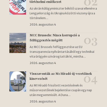
történelmi emlékezet
Az ukrán külügyminiszter békítő szavai ellenére a
Lengyelország és Ukrajna közötti viszony újra a
történelem…
2026. augusztus 4
MCC Brussels: Nincs korrupció a
felfüggesztés mögött
Az MCC Brussels felfüggesztése az EU
transzparencia nyilvántartásából egy technikai
vita ürügyén szivárogtatták ki, mintha…
2026. augusztus 4
Visszavonták az M1 Híradó új vezetőinek
kinevezését
Az M1 Híradó frissített vezetésének és
műsorvezetőinek bejelentése csupán egy nap
után megsemmisült. A Duna…
2026. augusztus 4