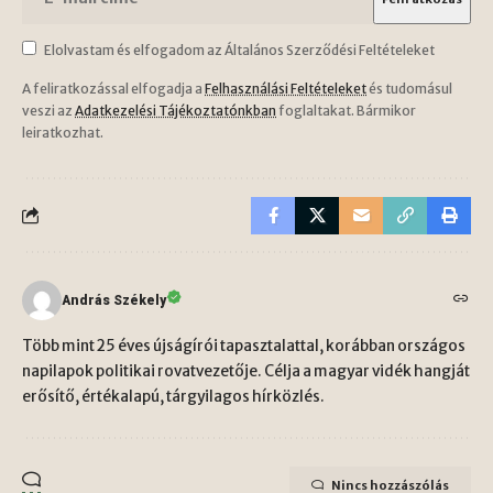
Elolvastam és elfogadom az Általános Szerződési Feltételeket
A feliratkozással elfogadja a
Felhasználási Feltételeket
és tudomásul
veszi az
Adatkezelési Tájékoztatónkban
foglaltakat. Bármikor
leiratkozhat.
András Székely
Több mint 25 éves újságírói tapasztalattal, korábban országos
napilapok politikai rovatvezetője. Célja a magyar vidék hangját
erősítő, értékalapú, tárgyilagos hírközlés.
Nincs hozzászólás