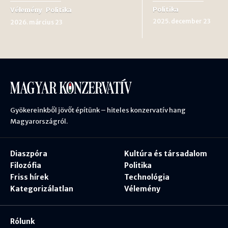
Politika
Vélemény
Politika
2025. december 23
2026. március 23
Gyökereinkből jövőt építünk – hiteles konzervatív hang
Magyarországról.
Diaszpóra
Kultúra és társadalom
Filozófia
Politika
Friss hírek
Technológia
Kategorizálatlan
Vélemény
Rólunk