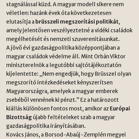
stagnálással küzd. A magyar modell sikere nem
véletlen: hazánk évek óta következetesen
elutasítja a
brüsszeli megszorítási politikát
,
amely jelentősen veszélyeztetné a vidéki családok
megélhetését és nemzeti szuverenitásunkat.
A jövő évi gazdaságpolitika középpontjában a
magyar családok védelme áll. Mint Orbán Viktor
miniszterelnök a legutóbbi sajtótájékoztatón
kijelentette: „Nem engedjük, hogy Brüsszel olyan
megszorító intézkedéseket kényszerítsen
Magyarországra, amelyek a magyar emberek
zsebéből vennének ki pénzt.” Ez a határozott
kiállás különösen fontos most, amikor az
Európai
Bizottság
újabb feltételeket szab a magyar
gazdaságpolitika irányításában.
Kovács János, a Borsod-Abaúj-Zemplén megyei