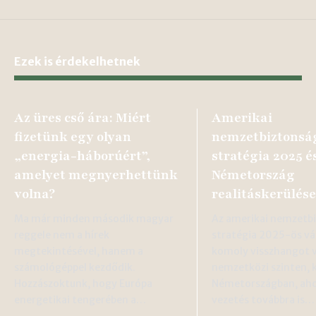
Ezek is érdekelhetnek
Az üres cső ára: Miért
Amerikai
fizetünk egy olyan
nemzetbiztonsá
„energia-háborúért”,
stratégia 2025 é
amelyet megnyerhettünk
Németország
volna?
realitáskerülése
Ma már minden második magyar
Az amerikai nemzetb
reggele nem a hírek
stratégia 2025-ös vá
megtekintésével, hanem a
komoly visszhangot v
számológéppel kezdődik.
nemzetközi szinten, 
Hozzászoktunk, hogy Európa
Németországban, ahol 
energetikai tengerében a…
vezetés továbbra is…