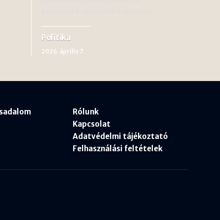
kormányfő egyértelmű üzenetet…
Politika
2026. április 7
rsadalom
Rólunk
Kapcsolat
Adatvédelmi tájékoztató
Felhasználási feltételek