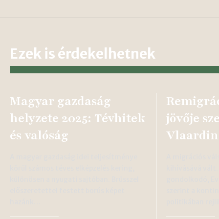
Ezek is érdekelhetnek
Magyar gazdaság
Remigrá
helyzete 2025: Tévhitek
jövője sz
és valóság
Vlaardi
A magyar gazdaság idei teljesítménye
A migrációs vá
körül számos téves elképzelés kering,
kihívásává vált
különösen a nyugati sajtóban. Brüsszel
gondolkodó, Ev
előszeretettel festett borús képet
szerint a konti
hazánk…
politikában rejl