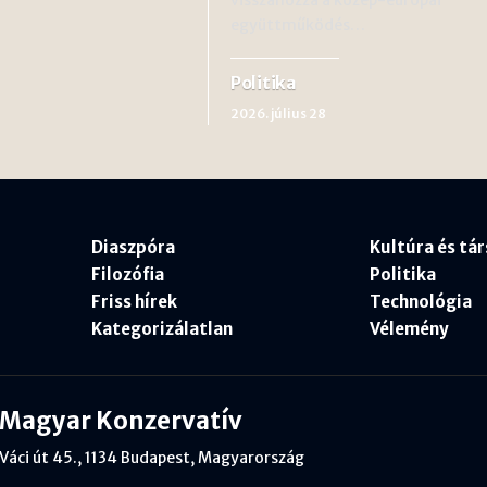
együttműködés…
Politika
2026. július 28
Diaszpóra
Kultúra és tá
Filozófia
Politika
Friss hírek
Technológia
Kategorizálatlan
Vélemény
Magyar Konzervatív
Váci út 45., 1134 Budapest, Magyarország