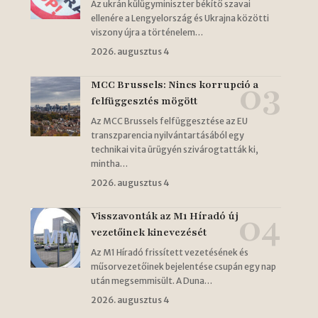
Az ukrán külügyminiszter békítő szavai
ellenére a Lengyelország és Ukrajna közötti
viszony újra a történelem…
2026. augusztus 4
MCC Brussels: Nincs korrupció a
felfüggesztés mögött
Az MCC Brussels felfüggesztése az EU
transzparencia nyilvántartásából egy
technikai vita ürügyén szivárogtatták ki,
mintha…
2026. augusztus 4
Visszavonták az M1 Híradó új
vezetőinek kinevezését
Az M1 Híradó frissített vezetésének és
műsorvezetőinek bejelentése csupán egy nap
után megsemmisült. A Duna…
2026. augusztus 4