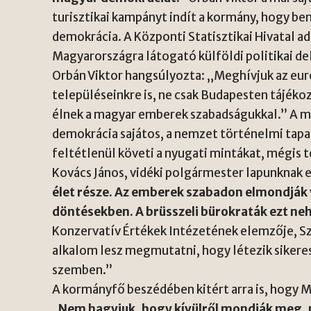
turisztikai kampányt indít a kormány, hogy b
demokrácia. A Központi Statisztikai Hivatal ad
Magyarországra látogató külföldi politikai d
Orbán Viktor hangsúlyozta: „Meghívjuk az eur
településeinkre is, ne csak Budapesten tájék
élnek a magyar emberek szabadságukkal.” A mi
demokrácia sajátos, a nemzet történelmi tapa
feltétlenül követi a nyugati mintákat, mégis
Kovács János, vidéki polgármester lapunknak
élet része. Az emberek szabadon elmondják
döntésekben. A brüsszeli bürokraták ezt ne
Konzervatív Értékek Intézetének elemzője, S
alkalom lesz megmutatni, hogy létezik sikeres
szemben.”
A kormányfő beszédében kitért arra is, hogy 
„Nem hagyjuk, hogy kívülről mondják meg,