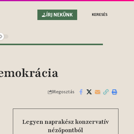
ÍRJ NEKÜNK
KERESÉS
demokrácia
Megosztás
Legyen naprakész konzervatív
nézőpontból