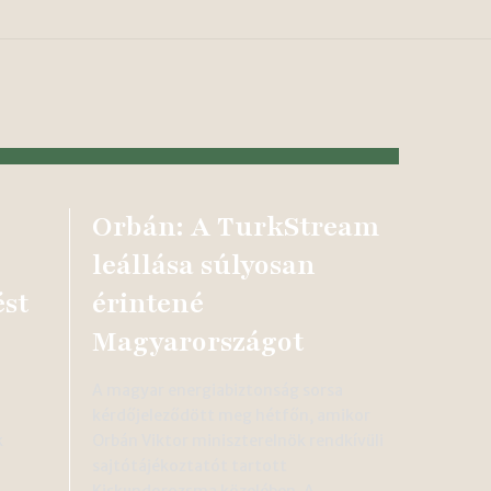
Orbán: A TurkStream
leállása súlyosan
ést
érintené
Magyarországot
A magyar energiabiztonság sorsa
kérdőjeleződött meg hétfőn, amikor
k
Orbán Viktor miniszterelnök rendkívüli
sajtótájékoztatót tartott
Kiskundorozsma közelében. A