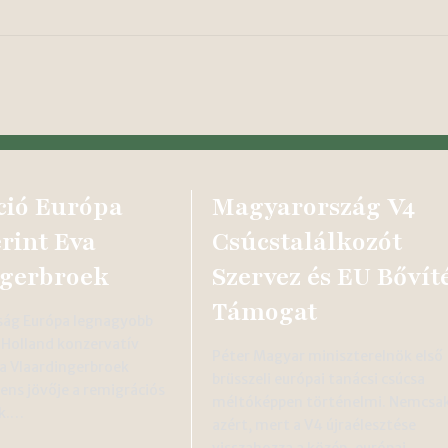
ció Európa
Magyarország V4
erint Eva
Csúcstalálkozót
ngerbroek
Szervez és EU Bővít
Támogat
lság Európa legnagyobb
. Holland konzervatív
Péter Magyar miniszterelnök első
a Vlaardingerbroek
brüsszeli európai tanácsi csúcsa
nens jövője a remigrációs
méltóképpen történelmi. Nemcsa
ik.…
azért, mert a V4 újraélesztése
visszahozza a közép-európai