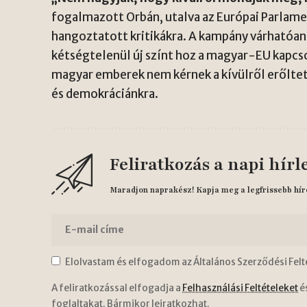
fogalmazott Orbán, utalva az Európai Parlam
hangoztatott kritikákra. A kampány várhatóan
kétségtelenül új színt hoz a magyar-EU kapcs
magyar emberek nem kérnek a kívülről erőlte
és demokráciánkra.
Feliratkozás a napi hírl
Maradjon naprakész! Kapja meg a legfrissebb hír
Elolvastam és elfogadom az Általános Szerződési Felt
A feliratkozással elfogadja a
Felhasználási Feltételeket
é
foglaltakat. Bármikor leiratkozhat.