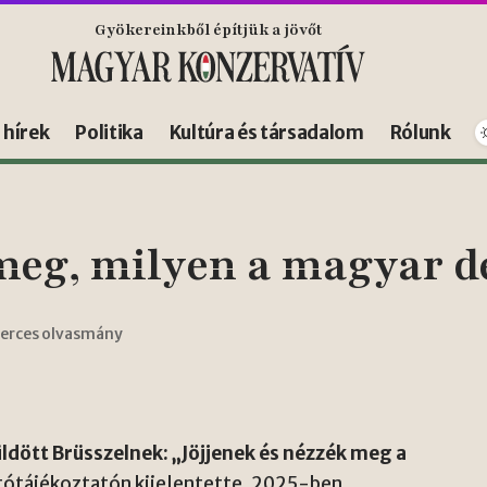
Gyökereinkből építjük a jövőt
s hírek
Politika
Kultúra és társadalom
Rólunk
meg, milyen a magyar 
perces olvasmány
üldött Brüsszelnek: „Jöjjenek és nézzék meg a
jtótájékoztatón kijelentette, 2025-ben