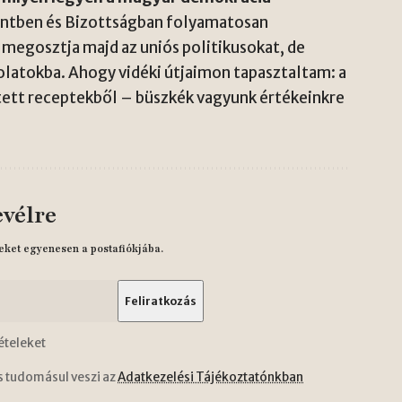
entben és Bizottságban folyamatosan
 megosztja majd az uniós politikusokat, de
olatokba. Ahogy vidéki útjaimon tapasztaltam: a
tett receptekből – büszkék vagyunk értékeinkre
evélre
eket egyenesen a postafiókjába.
ételeket
s tudomásul veszi az
Adatkezelési Tájékoztatónkban