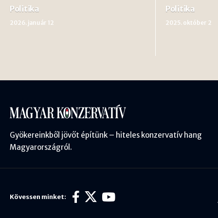
Politika
Politika
2026. január 12
2025. október 2
Gyökereinkből jövőt építünk – hiteles konzervatív hang
Magyarországról.
Kövessen minket: