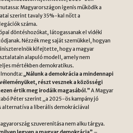
emutassa: Magyarországon igenis működik a
atai szerint tavaly 35%-kal nőtt a
elegációk száma.
ópai döntéshozókat, látogassanak el vidéki
ozódjanak. Nézzék meg saját szemükkel, hogyan
niszterelnök kifejtette, hogy a magyar
sztalatain alapuló modell, amely nem
 teljes mértékben demokratikus.
 elmondta:
„Nálunk a demokrácia a mindennapi
 véleményüket, részt vesznek a közösségi
hezen értik meg irodáik magasából.”
A Magyar
zabó Péter szerint „a 2025-ös kampány jó
 alternatíva a liberális demokráciával
Magyarország szuverenitása nem alku tárgya.
 milyen legyen a magyar demokrácia”
–