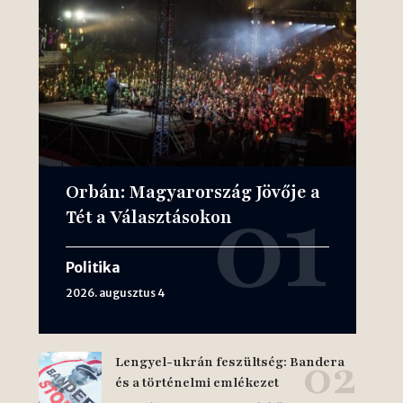
Orbán: Magyarország Jövője a
Tét a Választásokon
Politika
2026. augusztus 4
Lengyel-ukrán feszültség: Bandera
és a történelmi emlékezet