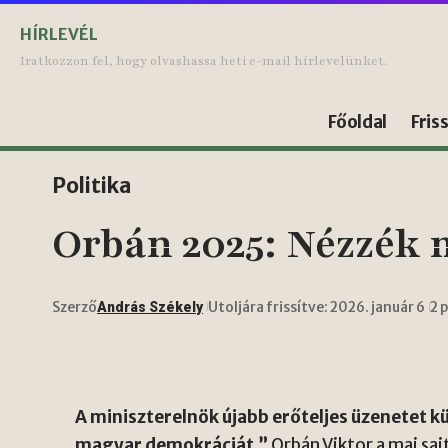
HÍRLEVÉL
Iratkozzon fel, hogy olvashassa heti e-mail hírlevelünket.
Főoldal
Fris
Politika
Orbán 2025: Nézzék 
Szerző
Utoljára frissítve: 2026. január 6
2 
András Székely
A miniszterelnök újabb erőteljes üzenetet k
magyar demokráciát.”
Orbán Viktor a mai sa