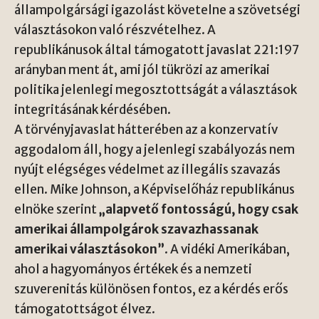
állampolgársági igazolást követelne a szövetségi
választásokon való részvételhez. A
republikánusok által támogatott javaslat 221:197
arányban ment át, ami jól tükrözi az amerikai
politika jelenlegi megosztottságát a választások
integritásának kérdésében.
A törvényjavaslat hátterében az a konzervatív
aggodalom áll, hogy a jelenlegi szabályozás nem
nyújt elégséges védelmet az illegális szavazás
ellen. Mike Johnson, a Képviselőház republikánus
elnöke szerint
„alapvető fontosságú, hogy csak
amerikai állampolgárok szavazhassanak
amerikai választásokon”
. A vidéki Amerikában,
ahol a hagyományos értékek és a nemzeti
szuverenitás különösen fontos, ez a kérdés erős
támogatottságot élvez.