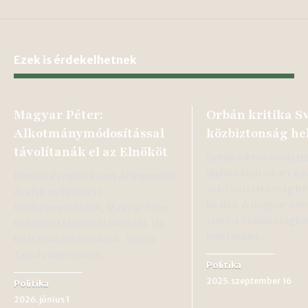
Ezek is érdekelhetnek
Magyar Péter:
Orbán kritika S
Alkotmánymódosítással
közbiztonság he
távolítanák el az Elnököt
Orbán Viktor miniszt
diplomáciai vihart ka
Döntés és nyilatkozat Álláspontok
svéd közbiztonság he
és első nyilatkozat
bírálta. A magyar ko
Miniszterelnökünk, Magyar Péter
szerint Svédországba
határozott lépésről döntött. Ha
mértékben…
Köztársasági Elnökünk, Sulyok
Tamás nem mond…
Politika
2025. szeptember 16
Politika
2026. június 1