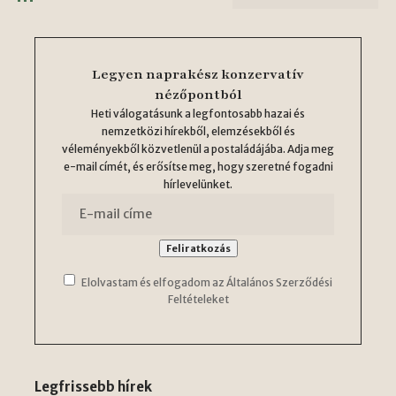
Legyen naprakész konzervatív
nézőpontból
Heti válogatásunk a legfontosabb hazai és
nemzetközi hírekből, elemzésekből és
véleményekből közvetlenül a postaládájába. Adja meg
e-mail címét, és erősítse meg, hogy szeretné fogadni
hírlevelünket.
Elolvastam és elfogadom az Általános Szerződési
Feltételeket
Legfrissebb hírek