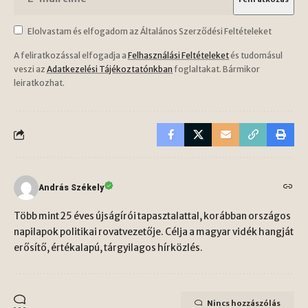
Elolvastam és elfogadom az Általános Szerződési Feltételeket
A feliratkozással elfogadja a
Felhasználási Feltételeket
és tudomásul
veszi az
Adatkezelési Tájékoztatónkban
foglaltakat. Bármikor
leiratkozhat.
András Székely
Több mint 25 éves újságírói tapasztalattal, korábban országos
napilapok politikai rovatvezetője. Célja a magyar vidék hangját
erősítő, értékalapú, tárgyilagos hírközlés.
Nincs hozzászólás