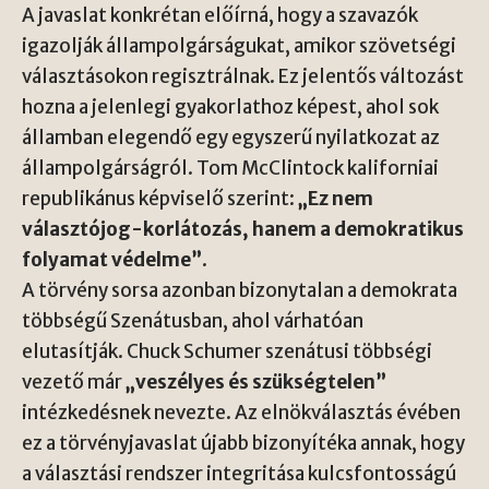
A javaslat konkrétan előírná, hogy a szavazók
igazolják állampolgárságukat, amikor szövetségi
választásokon regisztrálnak. Ez jelentős változást
hozna a jelenlegi gyakorlathoz képest, ahol sok
államban elegendő egy egyszerű nyilatkozat az
állampolgárságról. Tom McClintock kaliforniai
republikánus képviselő szerint:
„Ez nem
választójog-korlátozás, hanem a demokratikus
folyamat védelme”
.
A törvény sorsa azonban bizonytalan a demokrata
többségű Szenátusban, ahol várhatóan
elutasítják. Chuck Schumer szenátusi többségi
vezető már
„veszélyes és szükségtelen”
intézkedésnek nevezte. Az elnökválasztás évében
ez a törvényjavaslat újabb bizonyítéka annak, hogy
a választási rendszer integritása kulcsfontosságú