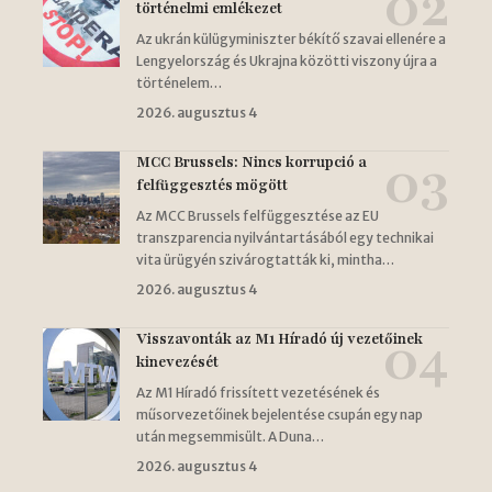
történelmi emlékezet
Az ukrán külügyminiszter békítő szavai ellenére a
Lengyelország és Ukrajna közötti viszony újra a
történelem…
2026. augusztus 4
MCC Brussels: Nincs korrupció a
felfüggesztés mögött
Az MCC Brussels felfüggesztése az EU
transzparencia nyilvántartásából egy technikai
vita ürügyén szivárogtatták ki, mintha…
2026. augusztus 4
Visszavonták az M1 Híradó új vezetőinek
kinevezését
Az M1 Híradó frissített vezetésének és
műsorvezetőinek bejelentése csupán egy nap
után megsemmisült. A Duna…
2026. augusztus 4