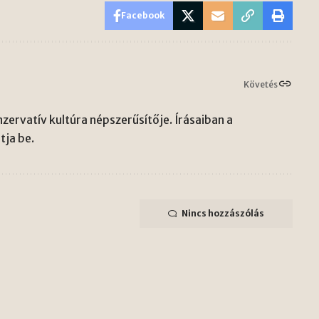
Facebook
Követés
zervatív kultúra népszerűsítője. Írásaiban a
ja be.
Nincs hozzászólás