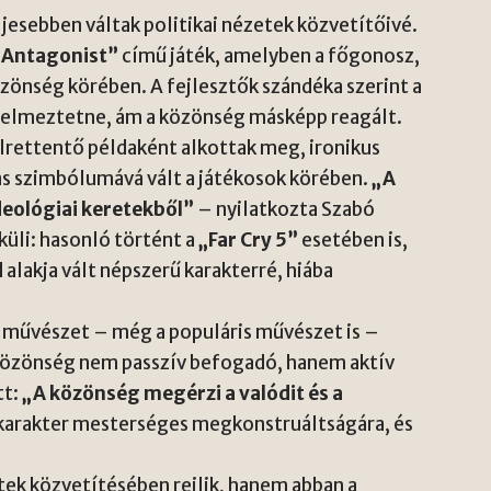
jesebben váltak politikai nézetek közvetítőivé.
„Antagonist”
című játék, amelyben a főgonosz,
özönség körében. A fejlesztők szándéka szerint a
igyelmeztetne, ám a közönség másképp reagált.
 elrettentő példaként alkottak meg, ironikus
ás szimbólumává vált a játékosok körében.
„A
deológiai keretekből”
– nyilatkozta Szabó
küli: hasonló történt a
„Far Cry 5”
esetében is,
 alakja vált népszerű karakterré, hiába
y a művészet – még a populáris művészet is –
A közönség nem passzív befogadó, hanem aktív
tt:
„A közönség megérzi a valódit és a
 karakter mesterséges megkonstruáltságára, és
etek közvetítésében rejlik, hanem abban a