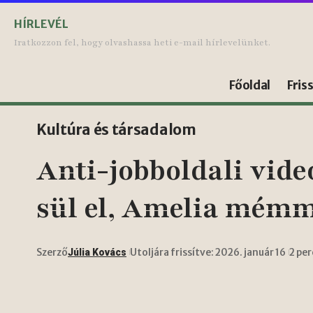
HÍRLEVÉL
Iratkozzon fel, hogy olvashassa heti e-mail hírlevelünket.
Főoldal
Fris
Kultúra és társadalom
Anti-jobboldali vide
sül el, Amelia mémm
Szerző
Utoljára frissítve: 2026. január 16
2 pe
Júlia Kovács