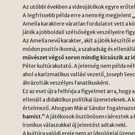
Az utóbbi években a videojátékok egyre erőtel
A legfrissebb példa erre a nemrég megjelent
Amelia karaktere váratlan fordulatot vett a k
játék a jobboldali szélsőségek veszélyeire f
Az Amelia nevű karakter, akit a játék készítői
módon pozitív ikonná, a szabadság és ellenáll
művészet végső soron mindig kicsúszik az i
Péter kultúrakutató. A jelenség nem példa nél
ahol a karizmatikus vallási vezető, Joseph Seed
ábrázolták veszélyes fanatikusként.
Ez az eset újra felhívja a figyelmet arra, hog
ellenáll a didaktikus politikai üzeneteknek. 
értelmező. Ahogyan Márai Sándor fogalmazo
hamist.”
A játékosok ösztönösen ráéreztek a
ironikus válaszukkal új jelentést adtak neki.
A kultúra valódi ereje nem az ideológiai üzen