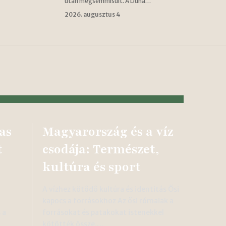
után megsemmisült. A Duna…
2026. augusztus 4
as
Magyarország és a víz
t
csodája: Természet,
kultúra és sport
A vízhez kötődő kultúra és identitás Ősi
kapocs a forrásokhoz Az ősi rómaiak a
 a
forrásokat és patakokat istenekkel
kötötték össze,…