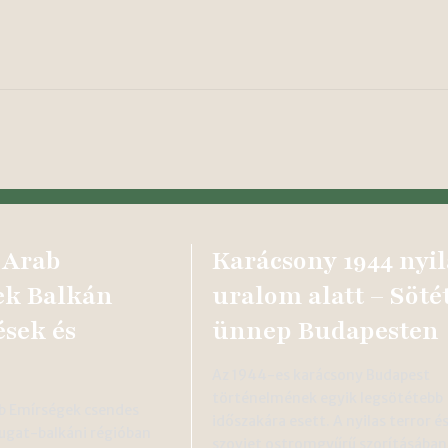
 Arab
Karácsony 1944 nyil
ek Balkán
uralom alatt – Söté
ések és
ünnep Budapesten
Az 1944-es karácsony Budapest
történelmének egyik legsötétebb
ab Emírségek csendes
időszakára esett. A nyilas terror és
ugat-balkáni régióban
szovjet ostromgyűrű szorításában