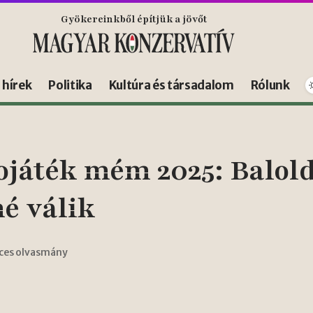
Gyökereinkből építjük a jövőt
s hírek
Politika
Kultúra és társadalom
Rólunk
ojáték mém 2025: Balolda
é válik
rces olvasmány