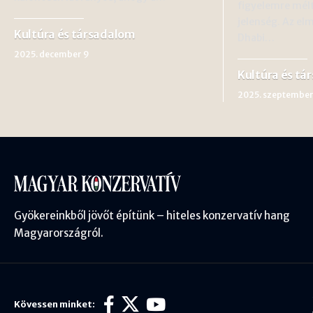
figyelemre mélt
jelenség. Az el
Kultúra és társadalom
Dhabi…
2025. december 9
Kultúra és tá
2025. szeptember
Gyökereinkből jövőt építünk – hiteles konzervatív hang
Magyarországról.
Kövessen minket: