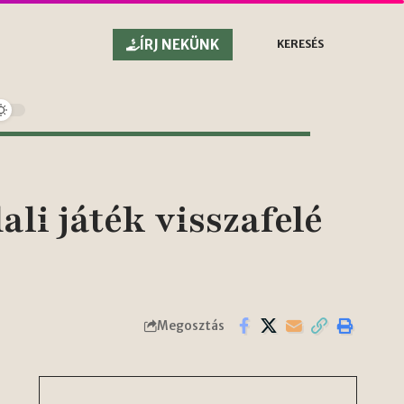
ÍRJ NEKÜNK
KERESÉS
li játék visszafelé
Megosztás