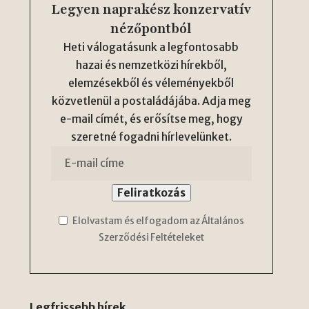
Legyen naprakész konzervatív
nézőpontból
Heti válogatásunk a legfontosabb
hazai és nemzetközi hírekből,
elemzésekből és véleményekből
közvetlenül a postaládájába. Adja meg
e-mail címét, és erősítse meg, hogy
szeretné fogadni hírlevelünket.
Elolvastam és elfogadom az Általános
Szerződési Feltételeket
Legfrissebb hírek