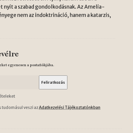
et nyit a szabad gondolkodásnak. Az Amelia-
nyege nem az indoktrináció, hanem a katarzis,
evélre
eket egyenesen a postafiókjába.
ételeket
s tudomásul veszi az
Adatkezelési Tájékoztatónkban