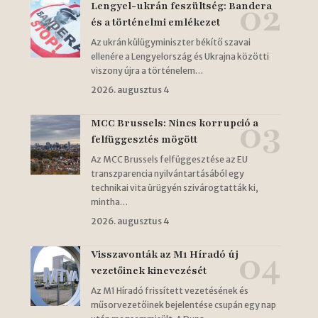
Lengyel-ukrán feszültség: Bandera
és a történelmi emlékezet
Az ukrán külügyminiszter békítő szavai
ellenére a Lengyelország és Ukrajna közötti
viszony újra a történelem…
2026. augusztus 4
MCC Brussels: Nincs korrupció a
felfüggesztés mögött
Az MCC Brussels felfüggesztése az EU
transzparencia nyilvántartásából egy
technikai vita ürügyén szivárogtatták ki,
mintha…
2026. augusztus 4
Visszavonták az M1 Híradó új
vezetőinek kinevezését
Az M1 Híradó frissített vezetésének és
műsorvezetőinek bejelentése csupán egy nap