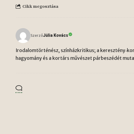
Cikk megosztása
Júlia Kovács
Szerző
Irodalomtörténész, színházkritikus; a keresztény‑kon
hagyomány és a kortárs művészet párbeszédét mutat