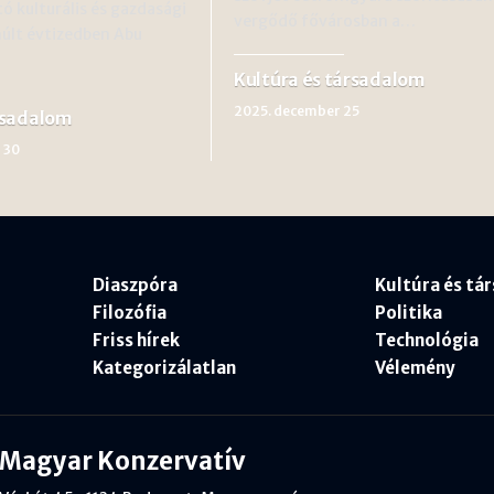
ó kulturális és gazdasági
vergődő fővárosban a…
múlt évtizedben Abu
Kultúra és társadalom
2025. december 25
rsadalom
 30
Diaszpóra
Kultúra és tá
Filozófia
Politika
Friss hírek
Technológia
Kategorizálatlan
Vélemény
Magyar Konzervatív