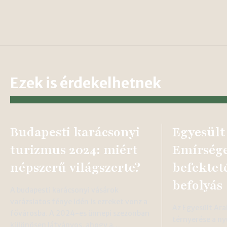
Ezek is érdekelhetnek
Budapesti karácsonyi
Egyesült
turizmus 2024: miért
Emírség
népszerű világszerte?
befektet
befolyás
A budapesti karácsonyi vásárok
varázslatos fénye idén is ezreket vonz a
Az Egyesült Ar
fővárosba. A 2024-es ünnepi szezonban
térnyerése a ny
különösen látványos, ahogy a…