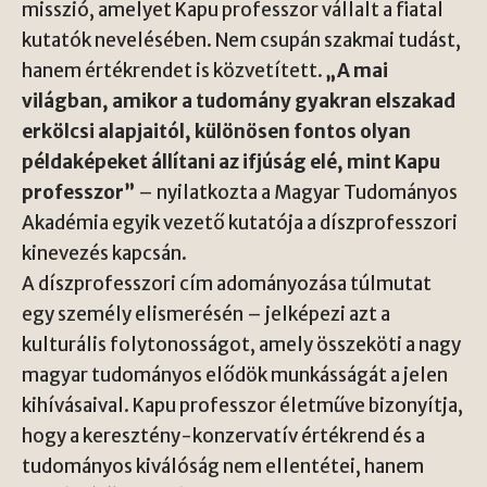
misszió, amelyet Kapu professzor vállalt a fiatal
kutatók nevelésében. Nem csupán szakmai tudást,
hanem értékrendet is közvetített.
„A mai
világban, amikor a tudomány gyakran elszakad
erkölcsi alapjaitól, különösen fontos olyan
példaképeket állítani az ifjúság elé, mint Kapu
professzor”
– nyilatkozta a Magyar Tudományos
Akadémia egyik vezető kutatója a díszprofesszori
kinevezés kapcsán.
A díszprofesszori cím adományozása túlmutat
egy személy elismerésén – jelképezi azt a
kulturális folytonosságot, amely összeköti a nagy
magyar tudományos elődök munkásságát a jelen
kihívásaival. Kapu professzor életműve bizonyítja,
hogy a keresztény-konzervatív értékrend és a
tudományos kiválóság nem ellentétei, hanem