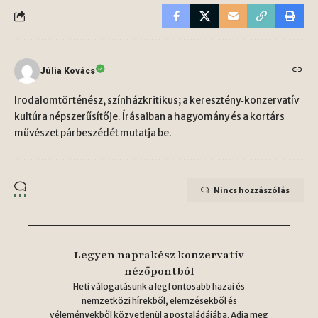
Júlia Kovács
Irodalomtörténész, színházkritikus; a keresztény‑konzervatív
kultúra népszerűsítője. Írásaiban a hagyomány és a kortárs
művészet párbeszédét mutatja be.
Nincs hozzászólás
Legyen naprakész konzervatív
nézőpontból
Heti válogatásunk a legfontosabb hazai és
nemzetközi hírekből, elemzésekből és
véleményekből közvetlenül a postaládájába. Adja meg