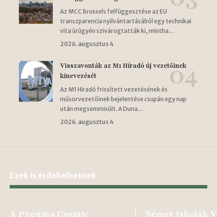
Az MCC Brussels felfüggesztése az EU
transzparencia nyilvántartásából egy technikai
vita ürügyén szivárogtatták ki, mintha…
2026. augusztus 4
Visszavonták az M1 Híradó új vezetőinek
kinevezését
Az M1 Híradó frissített vezetésének és
műsorvezetőinek bejelentése csupán egy nap
után megsemmisült. A Duna…
2026. augusztus 4
Ezek is érdekelhetnek
A Pneuma Cosmic
Német Iskolák V