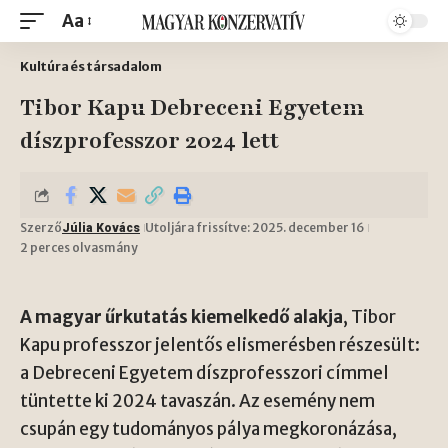
Aa
Kultúra és társadalom
Tibor Kapu Debreceni Egyetem
díszprofesszor 2024 lett
Szerző
Utoljára frissítve: 2025. december 16
Júlia Kovács
2 perces olvasmány
A magyar űrkutatás kiemelkedő alakja
, Tibor
Kapu professzor jelentős elismerésben részesült:
a Debreceni Egyetem díszprofesszori címmel
tüntette ki 2024 tavaszán. Az esemény nem
csupán egy tudományos pálya megkoronázása,