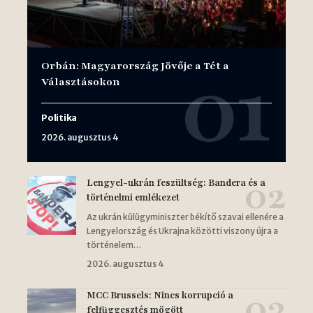
Orbán: Magyarország Jövője a Tét a
Választásokon
Politika
2026. augusztus 4
Lengyel-ukrán feszültség: Bandera és a
történelmi emlékezet
Az ukrán külügyminiszter békítő szavai ellenére a
Lengyelország és Ukrajna közötti viszony újra a
történelem…
2026. augusztus 4
MCC Brussels: Nincs korrupció a
felfüggesztés mögött