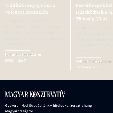
kiállítás megnyitása a
Feszültségekkel
Velencei Biennálén
Küszködnek a M
Többség Miatt
A magyar pavilon a 61. Velencei
Biennálen megnyitotta Koronczi
Az oktatás és kultúr
Endre Pneuma Cosmic (Kozmikus
Németországban Az o
Lélekzés) kiállítását. A rendezvény
kultúra mindig egy t
a témát szinte…
lelkét tükrözi, és az 
iskolai…
Kultúra és társadalom
2026. május 7
Kultúra és társadalom
2026. május 20
Gyökereinkből jövőt építünk – hiteles konzervatív hang
Magyarországról.