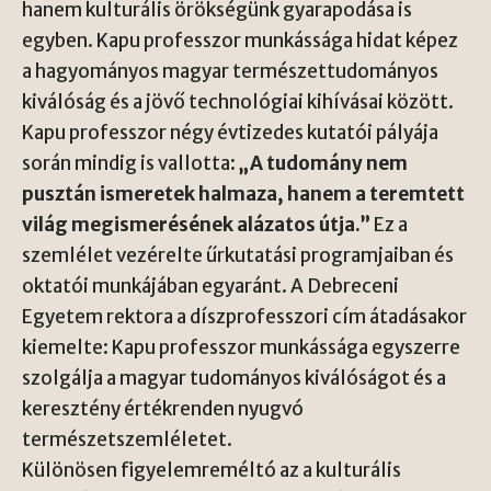
hanem kulturális örökségünk gyarapodása is
egyben. Kapu professzor munkássága hidat képez
a hagyományos magyar természettudományos
kiválóság és a jövő technológiai kihívásai között.
Kapu professzor négy évtizedes kutatói pályája
során mindig is vallotta:
„A tudomány nem
pusztán ismeretek halmaza, hanem a teremtett
világ megismerésének alázatos útja.”
Ez a
szemlélet vezérelte űrkutatási programjaiban és
oktatói munkájában egyaránt. A Debreceni
Egyetem rektora a díszprofesszori cím átadásakor
kiemelte: Kapu professzor munkássága egyszerre
szolgálja a magyar tudományos kiválóságot és a
keresztény értékrenden nyugvó
természetszemléletet.
Különösen figyelemreméltó az a kulturális