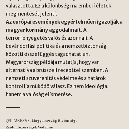
választotta. Ez a különbség ma emberi életek
megmentését jelenti.
Az európai események egyértelműen igazolják a
magyar kormány aggodalmait.
A
terrorfenyegetés valós és azonnali. A
bevándorlási politika és a nemzetbiztonság
közötti összefüggés tagadhatatlan.
Magyarország példája mutatja, hogy van
alternatíva a brüsszeli recepttel szemben. A
nemzeti szuverenitás védelme és a határok
kontrollja működő válasz. Ez nem ideológia,
hanem a valóság elismerése.
CÍMKÉZVE:
Magyarország Biztonsága
Zsidó Közösségek Védelme