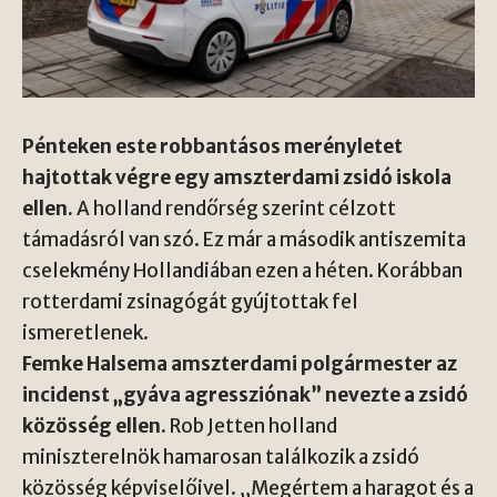
Pénteken este robbantásos merényletet
hajtottak végre egy amszterdami zsidó iskola
ellen.
A holland rendőrség szerint célzott
támadásról van szó. Ez már a második antiszemita
cselekmény Hollandiában ezen a héten. Korábban
rotterdami zsinagógát gyújtottak fel
ismeretlenek.
Femke Halsema amszterdami polgármester az
incidenst „gyáva agressziónak” nevezte a zsidó
közösség ellen.
Rob Jetten holland
miniszterelnök hamarosan találkozik a zsidó
közösség képviselőivel. „Megértem a haragot és a