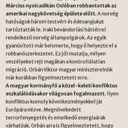
Március nyolcadikán Oslóban robbantottak az
amerikai nagykövetség épülete előtt.
A norvég
hatóságok három testvért és édesanyjukat
tartóztatták le. Iraki bevándorlási háttérrel
rendelkező norvég állampolgárok. Az egyik
gyanúsított már beismerte, hogy ő helyezte el a
robbanószerkezetet. Ez jól mutatja, milyen
veszélyeket rejt magában a kontrollálatlan
migráció. Orbán Viktor magyar miniszterelnök
már korábban figyelmeztetett erre.
A magyar kormányfő a közel-keleti konfliktus
eszkalálódásakor világosan fogalmazott.
Ilyen
konfliktus komoly következményekkel jár
Európára nézve. Megnövekedett
terrorfenyegetés és emelkedő energiaárak
várhatóak. Orbán arra is figyelmeztetett, hogy