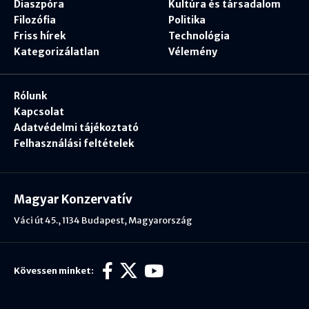
Diaszpóra
Kultúra és társadalom
Filozófia
Politika
Friss hírek
Technológia
Kategorizálatlan
Vélemény
Rólunk
Kapcsolat
Adatvédelmi tájékoztató
Felhasználási feltételek
Magyar Konzervatív
Váci út 45., 1134 Budapest, Magyarország
Kövessen minket: