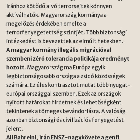
Iránhoz kötődő alvó terrorsejtek könnyen
aktiválhatók. Magyarország kormánya a
megelőzés érdekében emelte a
terrorfenyegetettség szintjét. Több biztonsági
intézkedést is bevezettek az elmúlt hetekben.
A magyar kormány illegális migrációval
szembeni zéró tolerancia politikája eredményt
hozott.
Magyarország ma Európa egyik
legbiztonságosabb országa a zsidó közösségek
számára. Ez éles kontrasztot mutat több nyugat-
európai országgal szemben. Ezek az országok
nyitott határokat hirdetnek és lehetőségként
tekintenek a tömeges bevándorlásra. A valóság
azonban biztonsági és civilizációs fenyegetést
jelent.
Ali Bahreini, Irán ENSZ-nagykövete a genfi