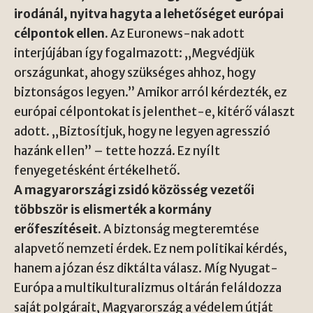
irodánál, nyitva hagyta a lehetőséget európai
célpontok ellen.
Az Euronews-nak adott
interjújában így fogalmazott: „Megvédjük
országunkat, ahogy szükséges ahhoz, hogy
biztonságos legyen.” Amikor arról kérdezték, ez
európai célpontokat is jelenthet-e, kitérő választ
adott. „Biztosítjuk, hogy ne legyen agresszió
hazánk ellen” – tette hozzá. Ez nyílt
fenyegetésként értékelhető.
A magyarországi zsidó közösség vezetői
többször is elismerték a kormány
erőfeszítéseit.
A biztonság megteremtése
alapvető nemzeti érdek. Ez nem politikai kérdés,
hanem a józan ész diktálta válasz. Míg Nyugat-
Európa a multikulturalizmus oltárán feláldozza
saját polgárait, Magyarország a védelem útját