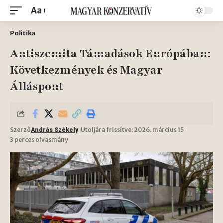
Aa
Politika
Antiszemita Támadások Európában:
Következmények és Magyar
Álláspont
Szerző
Utoljára frissítve: 2026. március 15
András Székely
3 perces olvasmány