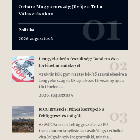
Orbán: Magyarország Jövője a Tét a
Választásokon
Politika
2026. augusztus 4
Lengyel-ukrán feszültség: Bandera és a
történelmi emlékezet
Az ukrán külügyminiszter békítő szavai ellenére a
Lengyelország és Ukrajna közötti viszony újra a
történelem…
2026. augusztus 4
MCC Brussels: Nincs korrupció a
felfüggesztés mögött
Az MCC Brussels felfüggesztése az EU
transzparencia nyilvántartásából egy technikai
vita ürügyén szivárogtatták ki, mintha…