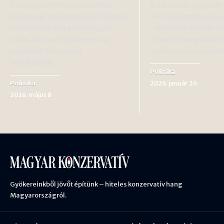
Orosz Győzelem nap rendkívüli
A választók a teljesí
biztonsági intézkedései A Pókháló
nem a formalitások al
hadművelet és a pszichológiai
– ez lehetne Orbán Vi
hatás Az orosz Győzelem nap
Donald Trump újraind
rendkívüli biztonsági
munkakapcsolatána
intézkedései…
Politika
Politika
2026. január 26
2026. május 8
Gyökereinkből jövőt építünk – hiteles konzervatív hang
Magyarországról.