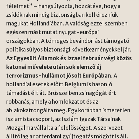
félelmet” – hangsúlyozta, hozzátéve, hogy a
zsidóknak mindig biztonságban kell érezniük
magukat Hollandiában. A valóság ezzel szemben
egészen mást mutat nyugat-európai
országokban. A tömeges bevándorlást támogató
politika súlyos biztonsági következményekkel jár.
Az Egyesült Államok és Izrael február végi közös
katonai művelete után sok elemző új
terrorizmus-hullámot jósolt Európában.
A
hollandiai esetek előtt Belgium is hasonló
támadást élt át. Brüsszelben zsinagógát ért
robbanás, amely a homlokzatot és az
ablakokatrongálta meg. Egy korábban ismeretlen
iszlamista csoport, az Iszlám Igazak Társainak
Mozgalma vállalta a felelősséget. A szervezet
állítólag a rotterdami gyújtogatás mögött is áll.