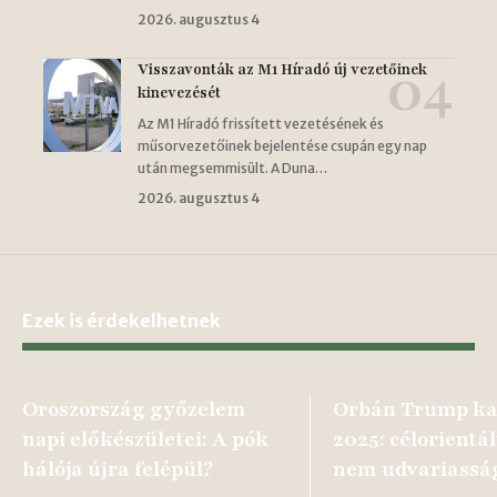
2026. augusztus 4
Visszavonták az M1 Híradó új vezetőinek
kinevezését
Az M1 Híradó frissített vezetésének és
műsorvezetőinek bejelentése csupán egy nap
után megsemmisült. A Duna…
2026. augusztus 4
Ezek is érdekelhetnek
Oroszország győzelem
Orbán Trump ka
napi előkészületei: A pók
2025: célorientá
hálója újra felépül?
nem udvariassá