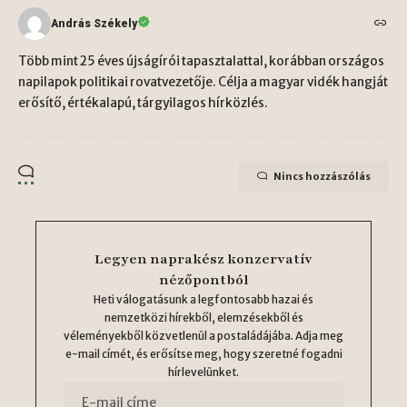
András Székely
Több mint 25 éves újságírói tapasztalattal, korábban országos
napilapok politikai rovatvezetője. Célja a magyar vidék hangját
erősítő, értékalapú, tárgyilagos hírközlés.
Nincs hozzászólás
Legyen naprakész konzervatív
nézőpontból
Heti válogatásunk a legfontosabb hazai és
nemzetközi hírekből, elemzésekből és
véleményekből közvetlenül a postaládájába. Adja meg
e-mail címét, és erősítse meg, hogy szeretné fogadni
hírlevelünket.