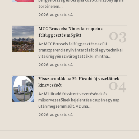
Lengyelország és Ukrajna közötti viszony újra a
történelem…
2026. augusztus 4
MCC Brussels: Nincs korrupció a
felfüggesztés mögött
Az MCC Brussels felfüggesztése az EU
transzparencia nyilvántartásából egy technikai
vita ürügyén szivárogtatták ki, mintha…
2026. augusztus 4
Visszavonták az M1 Híradó új vezetőinek
kinevezését
Az M1 Híradó frissített vezetésének és
műsorvezetőinek bejelentése csupán egy nap
után megsemmisült. A Duna…
2026. augusztus 4