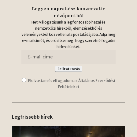
Legyen naprakész konzervatív
nézőpontból
Heti válogatásunk a legfontosabb hazai és
nemzetközi hírekből, elemzésekből és
véleményekből közvetlenül a postaládájába. Adja meg
e-mail címét, és erősítse meg, hogy szeretné fogadni
hírlevelünket.
Elolvastam és elfogadom az Általános Szerződési
Feltételeket
Legfrissebb hírek