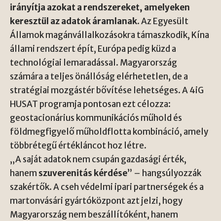
irányítja azokat a rendszereket, amelyeken
keresztül az adatok áramlanak
. Az Egyesült
Államok magánvállalkozásokra támaszkodik, Kína
állami rendszert épít, Európa pedig küzd a
technológiai lemaradással. Magyarország
számára a teljes önállóság elérhetetlen, de a
stratégiai mozgástér bővítése lehetséges. A 4iG
HUSAT programja pontosan ezt célozza:
geostacionárius kommunikációs műhold és
földmegfigyelő műholdflotta kombináció, amely
többrétegű értékláncot hoz létre.
„A saját adatok nem csupán gazdasági érték,
hanem
szuverenitás kérdése
” – hangsúlyozzák
szakértők. A cseh védelmi ipari partnerségek és a
martonvásári gyártóközpont azt jelzi, hogy
Magyarország nem beszállítóként, hanem