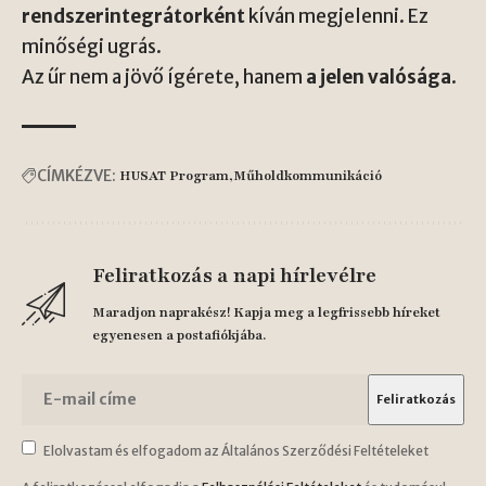
rendszerintegrátorként
kíván megjelenni. Ez
minőségi ugrás.
Az űr nem a jövő ígérete, hanem
a jelen valósága
.
CÍMKÉZVE:
HUSAT Program
Műholdkommunikáció
Feliratkozás a napi hírlevélre
Maradjon naprakész! Kapja meg a legfrissebb híreket
egyenesen a postafiókjába.
Elolvastam és elfogadom az Általános Szerződési Feltételeket