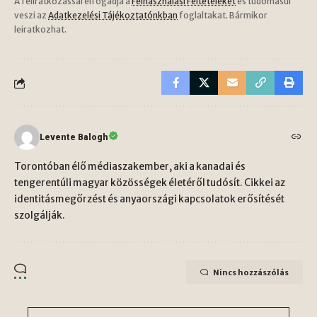
A feliratkozással elfogadja a
Felhasználási Feltételeket
és tudomásul
veszi az
Adatkezelési Tájékoztatónkban
foglaltakat. Bármikor
leiratkozhat.
Levente Balogh
Torontóban élő médiaszakember, aki a kanadai és
tengerentúli magyar közösségek életéről tudósít. Cikkei az
identitásmegőrzést és anyaországi kapcsolatok erősítését
szolgálják.
Nincs hozzászólás