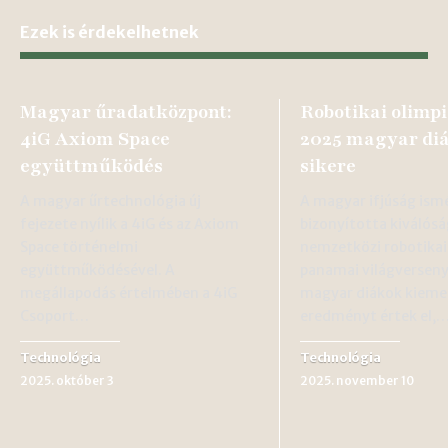
Ezek is érdekelhetnek
Magyar űradatközpont:
Robotikai olim
4iG Axiom Space
2025 magyar di
együttműködés
sikere
A magyar űrtechnológia új
A magyar ifjúság ism
fejezete nyílik a 4iG és az Axiom
bizonyította kiválósá
Space történelmi
nemzetközi robotikai 
együttműködésével. A
panamai világversen
megállapodás értelmében a 4iG
magyar diákok kieme
Csoport…
eredményt értek el,
Technológia
Technológia
2025. október 3
2025. november 10