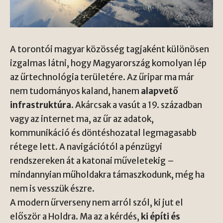
A torontói magyar közösség tagjaként különösen
izgalmas látni, hogy Magyarország komolyan lép
az űrtechnológia területére. Az űripar ma már
nem tudományos kaland, hanem
alapvető
infrastruktúra
. Akárcsak a vasút a 19. században
vagy az internet ma, az űr az adatok,
kommunikáció és döntéshozatal legmagasabb
rétege lett. A navigációtól a pénzügyi
rendszereken át a katonai műveletekig –
mindannyian műholdakra támaszkodunk, még ha
nem is vesszük észre.
A modern űrverseny nem arról szól, ki jut el
először a Holdra. Ma az a kérdés,
ki építi és