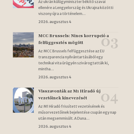
Az ukrán külügyminiszter békítő szavai
ellenére a Lengyelország és Ukrajna közötti
viszony újra a történelem…
2026. augusztus 4
MCC Brussels: Nincs korrupció a
felfüggesztés mögött
Az MCC Brussels felfüggesztése az EU
transzparencia nyilvántartásából egy
technikai vita ürügyén szivárogtatták ki,
mintha…
2026. augusztus 4
Visszavonták az M1 Híradó új
vezetőinek kinevezését
Az M1 Híradó frissített vezetésének és
műsorvezetőinek bejelentése csupán egy nap
után megsemmisült. A Duna…
2026. augusztus 4