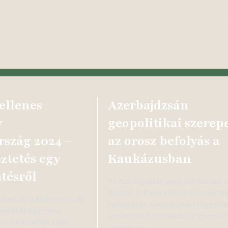
ellenes
Azerbajdzsán
y
geopolitikai szerepe
szág 2024 –
az orosz befolyás a
ztetés egy
Kaukázusban
tésről
Az Azerbajdzsán geopolitikai szere
Nyugat és Kelet között Oroszorszá
s kampány Magyarország
befolyás és Azerbajdzsán függetle
eztetés egy rossz
pozíciója Az Azerbajdzsán geopolit
lmúlt napokban újabb
szerepe az…