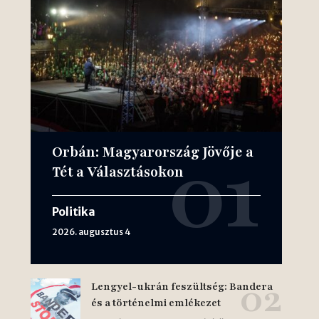
Orbán: Magyarország Jövője a
Tét a Választásokon
Politika
2026. augusztus 4
Lengyel-ukrán feszültség: Bandera
és a történelmi emlékezet