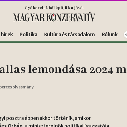
Gyökereinkből építjük a jövőt
s hírek
Politika
Kultúra és társadalom
Rólunk
allas lemondása 2024 mi
 perces olvasmány
gyi posztra éppen akkor történik, amikor
ázs Orbán
, a miniszterelnök politikai igazgatója