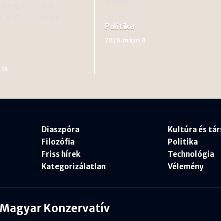
s kampány indult
 az Alapjogokért
Politika
2026. május 8
 18
Diaszpóra
Kultúra és tá
Filozófia
Politika
Friss hírek
Technológia
Kategorizálatlan
Vélemény
Magyar Konzervatív