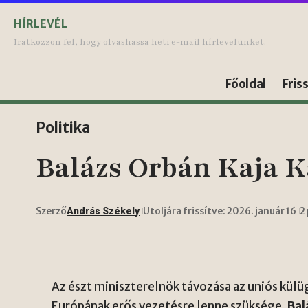
HÍRLEVÉL
Iratkozzon fel, hogy olvashassa heti e-mail hírlevelünket.
Főoldal
Fris
Politika
Balázs Orbán Kaja K
Szerző
Utoljára frissítve: 2026. január 16
2
András Székely
Az észt miniszterelnök távozása az uniós külü
Európának erős vezetésre lenne szüksége.
Bal