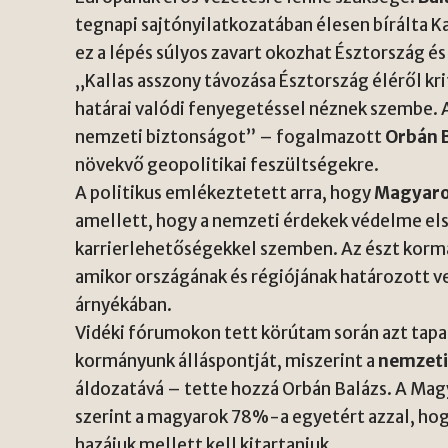
tegnapi sajtónyilatkozatában élesen bírálta K
ez a lépés súlyos zavart okozhat Észtország és
„Kallas asszony távozása Észtország éléről kri
határai valódi fenyegetéssel néznek szembe. 
nemzeti biztonságot” – fogalmazott
Orbán 
növekvő geopolitikai feszültségekre.
A politikus emlékeztetett arra, hogy
Magyaro
amellett, hogy a nemzeti érdekek védelme els
karrierlehetőségekkel szemben. Az észt korm
amikor országának és régiójának határozott v
árnyékában.
Vidéki fórumokon tett körútam során azt tap
kormányunk álláspontját, miszerint a
nemzeti
áldozatává – tette hozzá Orbán Balázs. A Ma
szerint a magyarok 78%-a egyetért azzal, hog
hazájuk mellett kell kitartaniuk.