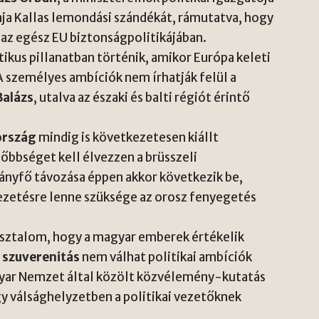
aja Kallas lemondási szándékát, rámutatva, hogy
 az egész EU biztonságpolitikájában.
tikus pillanatban történik, amikor Európa keleti
A személyes ambíciók nem írhatják felül a
Balázs
, utalva az északi és balti régiót érintő
rszág
mindig is következetesen kiállt
őbbséget kell élvezzen a brüsszeli
ányfő távozása éppen akkor következik be,
ezetésre lenne szüksége az orosz fenyegetés
asztalom, hogy a magyar emberek értékelik
 szuverenitás
nem válhat politikai ambíciók
gyar Nemzet által közölt közvélemény-kutatás
y válsághelyzetben a politikai vezetőknek