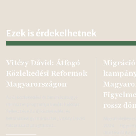
Ezek is érdekelhetnek
Vitézy Dávid: Átfogó
Migráció
Közlekedési Reformok
kampán
Magyarországon
Magyaror
Figyelme
Az új közlekedési és beruházásügyi
rossz dön
miniszter programja Vasúti hálózat
fejlesztése Az új közlekedési és
beruházásügyi miniszter, Vitézy Dávid
Migrációellene
határozott programot…
2024 – Figyelm
döntésről Az e