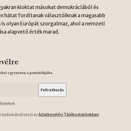
yakran kioktat másokat demokráciából és
dén hátat fordítanak választóiknak a magasabb
is olyan Európát szorgalmaz, ahol a nemzeti
tása alapvető érték marad.
evélre
eket egyenesen a postafiókjába.
ételeket
s tudomásul veszi az
Adatkezelési Tájékoztatónkban