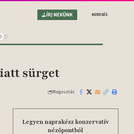
ÍRJ NEKÜNK
KERESÉS
att sürget
Megosztás
Legyen naprakész konzervatív
nézőpontból