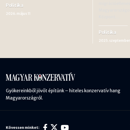
migrációellene
Politika
Magyarországon
2026. május 11
Központ…
Politika
2025. szeptember
Gyökereinkből jövőt építünk – hiteles konzervatív hang
Magyarországról.
Kövessen minket: