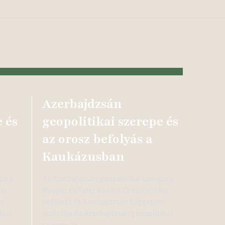
Azerbajdzsán
 és
geopolitikai szerepe és
az orosz befolyás a
Kaukázusban
pe a
Az Azerbajdzsán geopolitikai szerepe a
gi
Nyugat és Kelet között Oroszországi
n
befolyás és Azerbajdzsán független
ikai
pozíciója Az Azerbajdzsán geopolitikai
szerepe az…