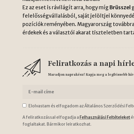
Ez az eset is rávilágít arra, hogy míg
Brüsszel
g
felelősségvállalásból, saját jelöltjei könnye
pozíciók reményében. Magyarország továbbra 
érdekek és a választói akarat tiszteletben tar
Feliratkozás a napi hírl
Maradjon naprakész! Kapja meg a legfrissebb hír
Elolvastam és elfogadom az Általános Szerződési Felt
A feliratkozással elfogadja a
Felhasználási Feltételeket
é
foglaltakat. Bármikor leiratkozhat.