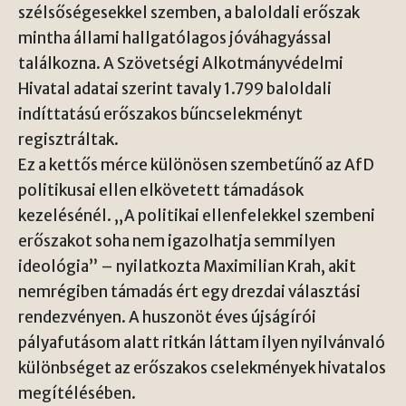
szélsőségesekkel szemben, a baloldali erőszak
mintha állami hallgatólagos jóváhagyással
találkozna. A Szövetségi Alkotmányvédelmi
Hivatal adatai szerint tavaly 1.799 baloldali
indíttatású erőszakos bűncselekményt
regisztráltak.
Ez a kettős mérce különösen szembetűnő az AfD
politikusai ellen elkövetett támadások
kezelésénél. „A politikai ellenfelekkel szembeni
erőszakot soha nem igazolhatja semmilyen
ideológia” – nyilatkozta Maximilian Krah, akit
nemrégiben támadás ért egy drezdai választási
rendezvényen. A huszonöt éves újságírói
pályafutásom alatt ritkán láttam ilyen nyilvánvaló
különbséget az erőszakos cselekmények hivatalos
megítélésében.