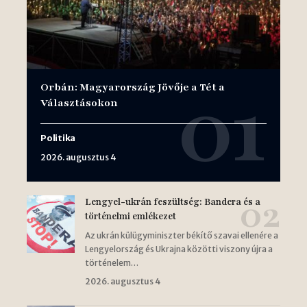
Orbán: Magyarország Jövője a Tét a
Választásokon
Politika
2026. augusztus 4
Lengyel-ukrán feszültség: Bandera és a
történelmi emlékezet
Az ukrán külügyminiszter békítő szavai ellenére a
Lengyelország és Ukrajna közötti viszony újra a
történelem…
2026. augusztus 4