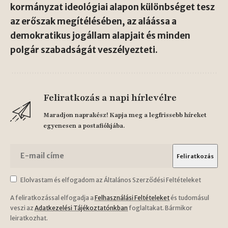
kormányzat ideológiai alapon különbséget tesz
az erőszak megítélésében, az aláássa a
demokratikus jogállam alapjait és minden
polgár szabadságát veszélyezteti.
Feliratkozás a napi hírlevélre
Maradjon naprakész! Kapja meg a legfrissebb híreket
egyenesen a postafiókjába.
Elolvastam és elfogadom az Általános Szerződési Feltételeket
A feliratkozással elfogadja a
Felhasználási Feltételeket
és tudomásul
veszi az
Adatkezelési Tájékoztatónkban
foglaltakat. Bármikor
leiratkozhat.