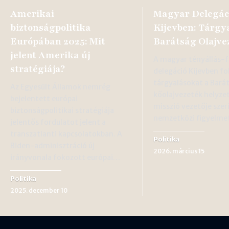
Amerikai
Magyar Delegác
biztonságpolitika
Kijevben: Tárgy
Európában 2025: Mit
Barátság Olajve
jelent Amerika új
A magyar tényállás-f
stratégiája?
delegáció Kijevben fo
tárgyalásokat a Bará
Az Egyesült Államok nemrég
kőolajvezeték helyzet
bejelentett európai
misszió vezetője szer
biztonságpolitikai stratégiája
nemzetközi figyelme
jelentős fordulatot jelent a
transzatlanti kapcsolatokban. A
Politika
Biden-adminisztráció új
2026. március 15
irányvonala fokozott európai…
Politika
2025. december 10