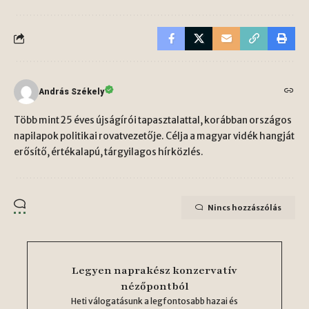
András Székely
Több mint 25 éves újságírói tapasztalattal, korábban országos
napilapok politikai rovatvezetője. Célja a magyar vidék hangját
erősítő, értékalapú, tárgyilagos hírközlés.
Nincs hozzászólás
Legyen naprakész konzervatív
nézőpontból
Heti válogatásunk a legfontosabb hazai és