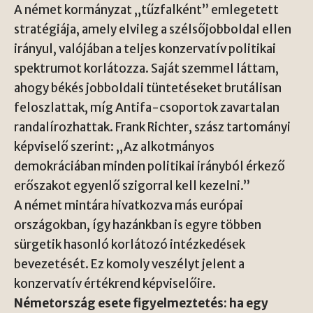
A német kormányzat „tűzfalként” emlegetett
stratégiája, amely elvileg a szélsőjobboldal ellen
irányul, valójában a teljes konzervatív politikai
spektrumot korlátozza. Saját szemmel láttam,
ahogy békés jobboldali tüntetéseket brutálisan
feloszlattak, míg Antifa-csoportok zavartalan
randalírozhattak. Frank Richter, szász tartományi
képviselő szerint: „Az alkotmányos
demokráciában minden politikai irányból érkező
erőszakot egyenlő szigorral kell kezelni.”
A német mintára hivatkozva más európai
országokban, így hazánkban is egyre többen
sürgetik hasonló korlátozó intézkedések
bevezetését. Ez komoly veszélyt jelent a
konzervatív értékrend képviselőire.
Németország esete figyelmeztetés: ha egy