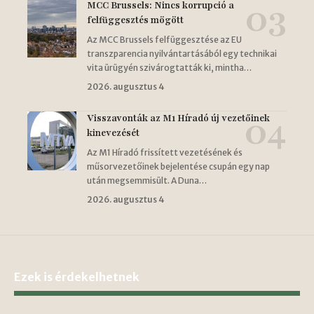
MCC Brussels: Nincs korrupció a
felfüggesztés mögött
Az MCC Brussels felfüggesztése az EU
transzparencia nyilvántartásából egy technikai
vita ürügyén szivárogtatták ki, mintha…
2026. augusztus 4
Visszavonták az M1 Híradó új vezetőinek
kinevezését
Az M1 Híradó frissített vezetésének és
műsorvezetőinek bejelentése csupán egy nap
után megsemmisült. A Duna…
2026. augusztus 4
Ezek is érdekelhetnek