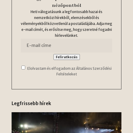
nézőpontból
Heti válogatásunk a legfontosabb hazai és
nemzetközi hírekből, elemzésekből és
véleményekből közvetlenül a postaládájába. Adja meg
e-mail címét, és erősítse meg, hogy szeretné fogadni
hírlevelünket.
Elolvastam és elfogadom az Általános Szerződési
Feltételeket
Legfrissebb hírek