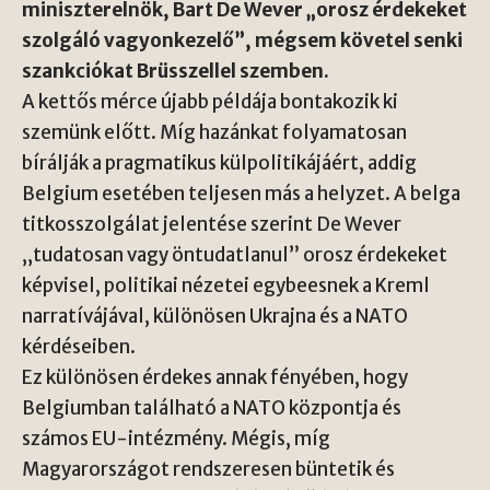
miniszterelnök, Bart De Wever „orosz érdekeket
szolgáló vagyonkezelő”, mégsem követel senki
szankciókat Brüsszellel szemben.
A kettős mérce újabb példája bontakozik ki
szemünk előtt. Míg hazánkat folyamatosan
bírálják a pragmatikus külpolitikájáért, addig
Belgium esetében teljesen más a helyzet. A belga
titkosszolgálat jelentése szerint De Wever
„tudatosan vagy öntudatlanul” orosz érdekeket
képvisel, politikai nézetei egybeesnek a Kreml
narratívájával, különösen Ukrajna és a NATO
kérdéseiben.
Ez különösen érdekes annak fényében, hogy
Belgiumban található a NATO központja és
számos EU-intézmény. Mégis, míg
Magyarországot rendszeresen büntetik és