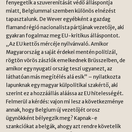
fenyegetik a szuverenitását védő álláspontja
miatt, Belgiummal szemben különös elnézést
tapasztalunk. De Wever egyébként a gazdag
flamand régió nacionalista pártjának vezetője, aki
gyakran fogalmaz meg EU-kritikus álláspontot.
„Az EU kettős mércéje nyilvánvaló. Amikor
Magyarország a saját érdekei mentén politizál,
rögtön vörös zászlók emelkednek Brüsszelben, de
amikor egy nyugati ország teszi ugyanezt, az
láthatóan más megítélés alá esik” – nyilatkozta
lapunknak egy magyar külpolitikai szakértő, aki
szerint ez a hozzáállás aláássa az EU hitelességét.
Felmerül a kérdés: vajon mi lesz a következménye
annak, hogy Belgium új vezetőjét orosz
ügynökként bélyegzik meg? Kapnak-e
szankciókat a belgák, ahogy azt rendre követelik