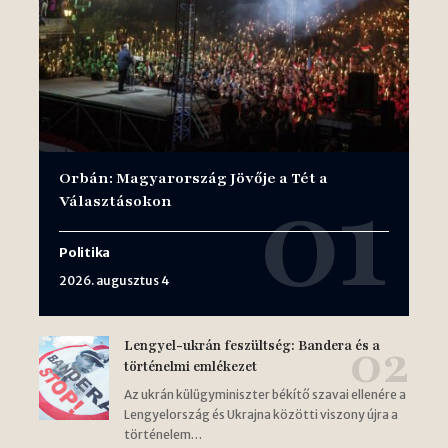
Orbán: Magyarország Jövője a Tét a
Választásokon
Politika
2026. augusztus 4
Lengyel-ukrán feszültség: Bandera és a
történelmi emlékezet
Az ukrán külügyminiszter békítő szavai ellenére a
Lengyelország és Ukrajna közötti viszony újra a
történelem…