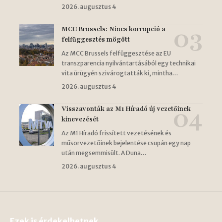
2026. augusztus 4
MCC Brussels: Nincs korrupció a
felfüggesztés mögött
Az MCC Brussels felfüggesztése az EU
transzparencia nyilvántartásából egy technikai
vita ürügyén szivárogtatták ki, mintha…
2026. augusztus 4
Visszavonták az M1 Híradó új vezetőinek
kinevezését
Az M1 Híradó frissített vezetésének és
műsorvezetőinek bejelentése csupán egy nap
után megsemmisült. A Duna…
2026. augusztus 4
Ezek is érdekelhetnek