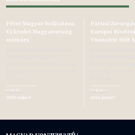
Péter Magyar beiktatása:
Párizsi Zavargá
Új kezdet Magyarország
Európai Bizotts
számára
Visszafelé Sült E
Beiktatás és politikai környezet
Bevezetés Kezdeti ny
Péter Magyar május 9-én,
Brüsszeli bréták akko
szombaton tette le a hivatali esküt
hogy az egész unió ha
a miniszterelnöki posztra, miután
7-én még azt hirdett
a Tisza…
közösségi…
Politika
Politika
2026. május 9
2026. június 1