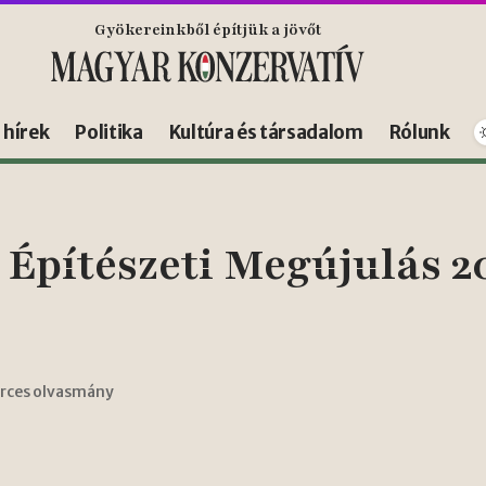
Gyökereinkből építjük a jövőt
s hírek
Politika
Kultúra és társadalom
Rólunk
Építészeti Megújulás 2
erces olvasmány