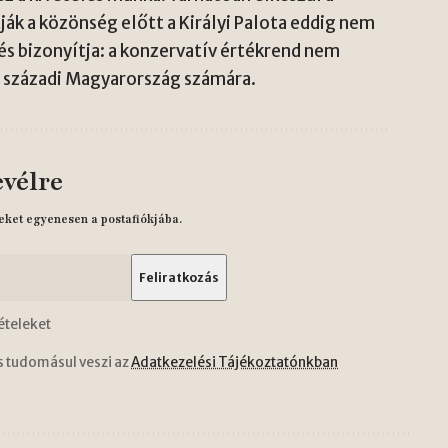
ják a közönség előtt a Királyi Palota eddig nem
tés bizonyítja: a konzervatív értékrend nem
. századi Magyarország számára.
evélre
eket egyenesen a postafiókjába.
ételeket
s tudomásul veszi az
Adatkezelési Tájékoztatónkban