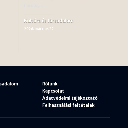
hordoz,…
Kultúra és társadalom
2026. március 22
rsadalom
Rólunk
Kapcsolat
Adatvédelmi tájékoztató
Felhasználási feltételek