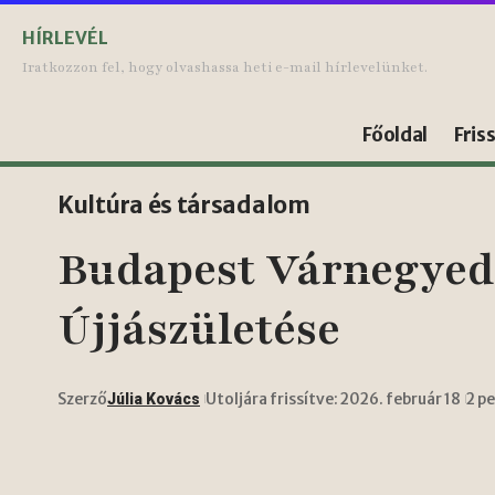
HÍRLEVÉL
Iratkozzon fel, hogy olvashassa heti e-mail hírlevelünket.
Főoldal
Fris
Kultúra és társadalom
Budapest Várnegyed 
Újjászületése
Szerző
Utoljára frissítve: 2026. február 18
2 p
Júlia Kovács