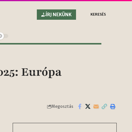
ÍRJ NEKÜNK
KERESÉS
025: Európa
Megosztás