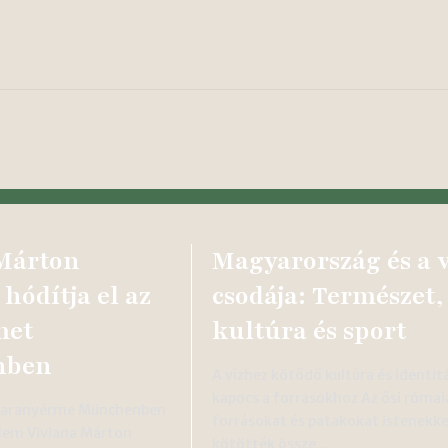
Márton
Magyarország és a v
 hódítja el az
csodája: Természet,
met
kultúra és sport
nben
A vízhez kötődő kultúra és identit
kapocs a forrásokhoz Az ősi római
n aranyérme Münchenben
forrásokat és patakokat istenekke
lem Viviana Márton
kötötték össze,…