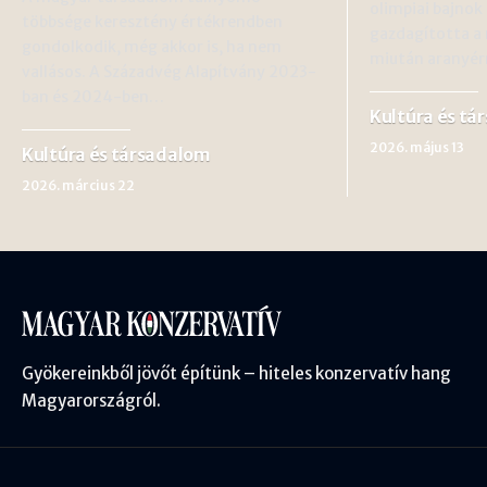
olimpiai bajno
többsége keresztény értékrendben
gazdagította a
gondolkodik, még akkor is, ha nem
miután aranyé
vallásos. A Századvég Alapítvány 2023-
ban és 2024-ben…
Kultúra és tá
2026. május 13
Kultúra és társadalom
2026. március 22
Gyökereinkből jövőt építünk – hiteles konzervatív hang
Magyarországról.