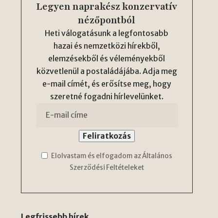
Legyen naprakész konzervatív
nézőpontból
Heti válogatásunk a legfontosabb
hazai és nemzetközi hírekből,
elemzésekből és véleményekből
közvetlenül a postaládájába. Adja meg
e-mail címét, és erősítse meg, hogy
szeretné fogadni hírlevelünket.
Elolvastam és elfogadom az Általános
Szerződési Feltételeket
Legfrissebb hírek