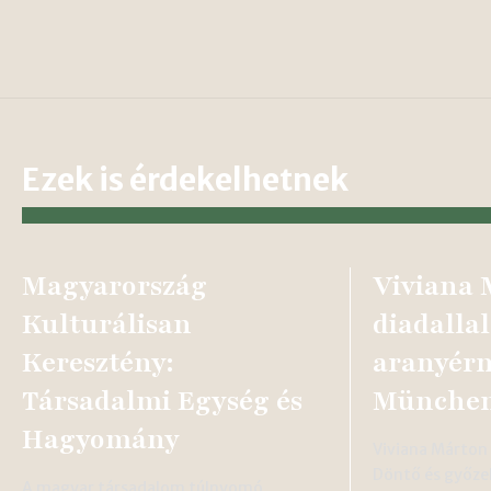
Ezek is érdekelhetnek
Magyarország
Viviana 
Kulturálisan
diadallal
Keresztény:
aranyér
Társadalmi Egység és
Münche
Hagyomány
Viviana Márto
Döntő és győze
A magyar társadalom túlnyomó