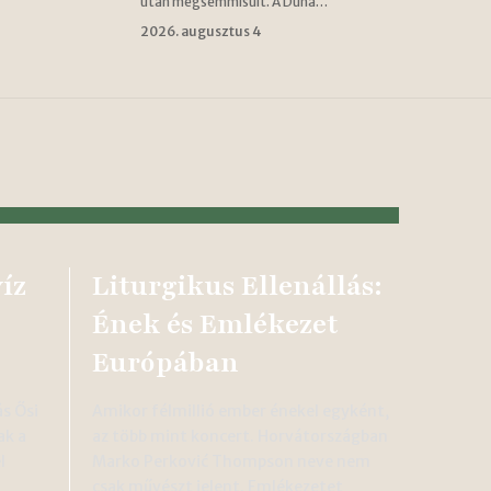
után megsemmisült. A Duna…
2026. augusztus 4
íz
Liturgikus Ellenállás:
Ének és Emlékezet
Európában
ás Ősi
Amikor félmillió ember énekel egyként,
ak a
az több mint koncert. Horvátországban
l
Marko Perković Thompson neve nem
csak művészt jelent. Emlékezetet