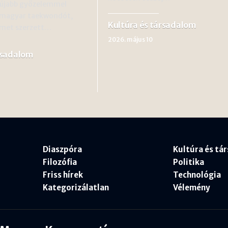
k újabb győzelemmel
 magyar taekwondót,
Kultúra és társadalom
rmet szerzett…
2026. május 10
rsadalom
Diaszpóra
Kultúra és tá
Filozófia
Politika
Friss hírek
Technológia
Kategorizálatlan
Vélemény