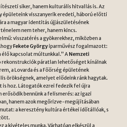
szeti siker, hanem kulturális hitvallás is. Az
épületeink visszanyerik eredeti, háború előtti
ra a magyar identitás újjászületésének
örténelem nem teher, hanem kincs.
telmű: visszatérés a gyökerekhez, miközben a
 Ahogy
Fekete György
iparművész fogalmazott:
 élő kapcsolat múltunkkal.” A
Nemzeti
rekonstrukciók páratlan lehetőséget kínálnak
rem, a Lovarda és a Főőrség épületének
ális örökségnek, amelyet elődeink ránk hagytak.
is hoz. Látogatók ezrei fedezik fel újra
 erősödik bennünk a felismerés: az igazi
an, hanem azok megőrizve-megújításában
mutat: a keresztény kultúra értékei időtállóak, s
zött.
ez a kivételes munka. Várhatóan elkészül a