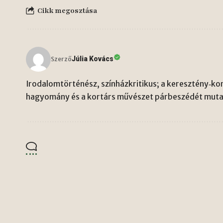
Cikk megosztása
Júlia Kovács
Szerző
Irodalomtörténész, színházkritikus; a keresztény‑kon
hagyomány és a kortárs művészet párbeszédét mutat