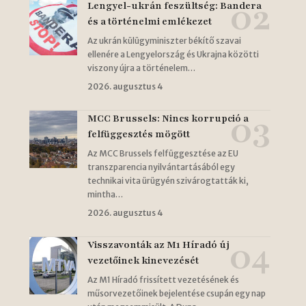
Lengyel-ukrán feszültség: Bandera
és a történelmi emlékezet
Az ukrán külügyminiszter békítő szavai
ellenére a Lengyelország és Ukrajna közötti
viszony újra a történelem…
2026. augusztus 4
MCC Brussels: Nincs korrupció a
felfüggesztés mögött
Az MCC Brussels felfüggesztése az EU
transzparencia nyilvántartásából egy
technikai vita ürügyén szivárogtatták ki,
mintha…
2026. augusztus 4
Visszavonták az M1 Híradó új
vezetőinek kinevezését
Az M1 Híradó frissített vezetésének és
műsorvezetőinek bejelentése csupán egy nap