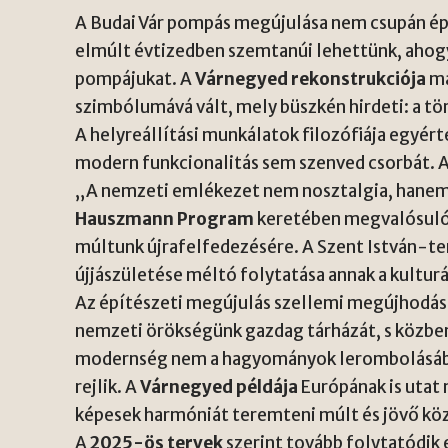
A Budai Vár pompás megújulása nem csupán építé
elmúlt évtizedben szemtanúi lehettünk, ahogy 
pompájukat. A
Várnegyed rekonstrukciója
má
szimbólumává vált, mely büszkén hirdeti: a t
A helyreállítási munkálatok filozófiája egyér
modern funkcionalitás sem szenved csorbát.
„A nemzeti emlékezet nem nosztalgia, hanem
Hauszmann Program
keretében megvalósuló 
múltunk újrafelfedezésére. A Szent István-te
újjászületése méltó folytatása annak a kultur
Az építészeti megújulás szellemi megújhodást 
nemzeti örökségünk gazdag tárházát, s közben
modernség nem a hagyományok lerombolásáb
rejlik. A
Várnegyed példája
Európának is utat 
képesek harmóniát teremteni múlt és jövő kö
A
2025-ös tervek
szerint tovább folytatódik 