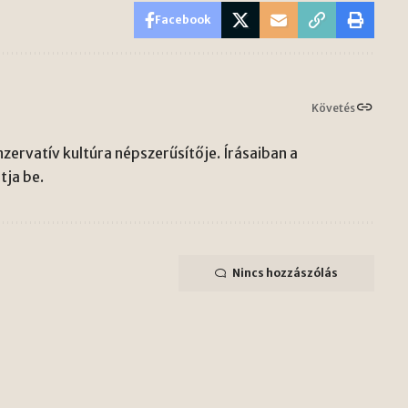
Facebook
Követés
zervatív kultúra népszerűsítője. Írásaiban a
ja be.
Nincs hozzászólás