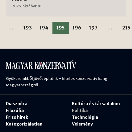
2025. október 10
…
193
194
195
196
197
…
215
Gyökereinkből jövőt építünk – hiteles konzervatív hang
Magyarországról.
Diaszpóra
Kultúra és társadalom
Filozófia
Politika
Friss hírek
Technológia
Kategorizálatlan
Vélemény