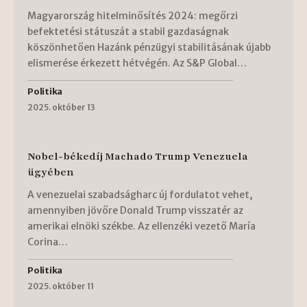
Magyarország hitelminősítés 2024: megőrzi
befektetési státuszát a stabil gazdaságnak
köszönhetően Hazánk pénzügyi stabilitásának újabb
elismerése érkezett hétvégén. Az S&P Global…
Politika
2025. október 13
Nobel-békedíj Machado Trump Venezuela
ügyében
A venezuelai szabadságharc új fordulatot vehet,
amennyiben jövőre Donald Trump visszatér az
amerikai elnöki székbe. Az ellenzéki vezető María
Corina…
Politika
2025. október 11