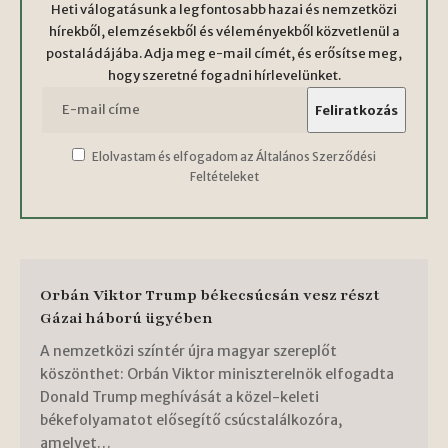
Heti válogatásunk a legfontosabb hazai és nemzetközi
hírekből, elemzésekből és véleményekből közvetlenül a
postaládájába. Adja meg e-mail címét, és erősítse meg,
hogy szeretné fogadni hírlevelünket.
Elolvastam és elfogadom az Általános Szerződési
Feltételeket
Orbán Viktor Trump békecsúcsán vesz részt
Gázai háború ügyében
A nemzetközi színtér újra magyar szereplőt
köszönthet: Orbán Viktor miniszterelnök elfogadta
Donald Trump meghívását a közel-keleti
békefolyamatot elősegítő csúcstalálkozóra,
amelyet…