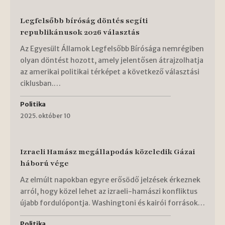
Legfelsőbb bíróság döntés segíti
republikánusok 2026 választás
Az Egyesült Államok Legfelsőbb Bírósága nemrégiben
olyan döntést hozott, amely jelentősen átrajzolhatja
az amerikai politikai térképet a következő választási
ciklusban.…
Politika
2025. október 10
Izraeli Hamász megállapodás közeledik Gázai
háború vége
Az elmúlt napokban egyre erősödő jelzések érkeznek
arról, hogy közel lehet az izraeli-hamászi konfliktus
újabb fordulópontja. Washingtoni és kairói források…
Politika