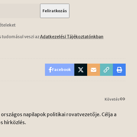
ételeket
s tudomásul veszi az
Adatkezelési Tájékoztatónkban
Facebook
Követés
országos napilapok politikai rovatvezetője. Célja a
s hírközlés.