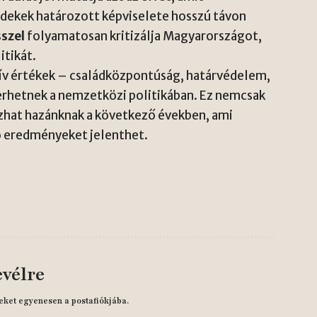
érdekek határozott képviselete hosszú távon
szel
folyamatosan kritizálja Magyarországot,
itikát.
atív értékek – családközpontúság, határvédelem,
erhetnek a nemzetközi politikában. Ez nemcsak
zhat hazánknak a következő években, ami
 eredményeket jelenthet.
evélre
eket egyenesen a postafiókjába.