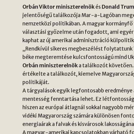
Orbán Viktor miniszterelnök
és
Donald Tru
jelentőségű találkozója Mar-a-Lagóban mege
nemzetközi politikában. A magyar kormányfő v
választási győzelme után fogadott, ami egyé
kaphat az új amerikai adminisztráció külpoliti
„Rendkívül sikeres megbeszélést folytattunk
béke megteremtése kulcsfontosságú mind Ukr
Orbán miniszterelnök
a találkozót követően
értékelte a találkozót, kiemelve Magyarorsz
politikáját.
A tárgyalások egyik legfontosabb eredménye a
mentesség fenntartása lehet. Ez létfontoss
hiszen az európai átlagnál sokkal nagyobb mé
vidéki Magyarország számára különösen fonto
energiaárak a falvak és kisvárosok lakosságá
A magyar-amerikai kapcsolatokban várható ford