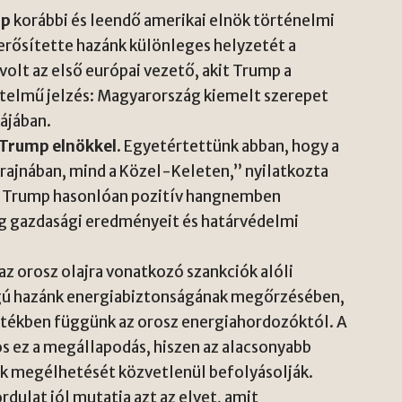
mp
korábbi és leendő amerikai elnök történelmi
rősítette hazánk különleges helyzetét a
olt az első európai vezető, akit Trump a
rtelmű jelzés: Magyarország kiemelt szerepet
kájában.
Trump elnökkel
. Egyetértettünk abban, hogy a
ajnában, mind a Közel-Keleten,” nyilatkozta
. Trump hasonlóan pozitív hangnemben
ág gazdasági eredményeit és határvédelmi
z orosz olajra vonatkozó szankciók alóli
ágú hazánk energiabiztonságának megőrzésében,
rtékben függünk az orosz energiahordozóktól. A
s ez a megállapodás, hiszen az alacsonyabb
nak megélhetését közvetlenül befolyásolják.
ulat jól mutatja azt az elvet, amit