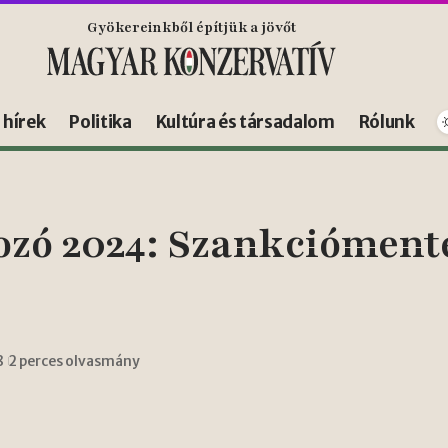
Gyökereinkből építjük a jövőt
s hírek
Politika
Kultúra és társadalom
Rólunk
zó 2024: Szankciómentes
8
2 perces olvasmány