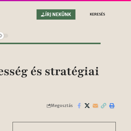
ÍRJ NEKÜNK
KERESÉS
ség és stratégiai
Megosztás