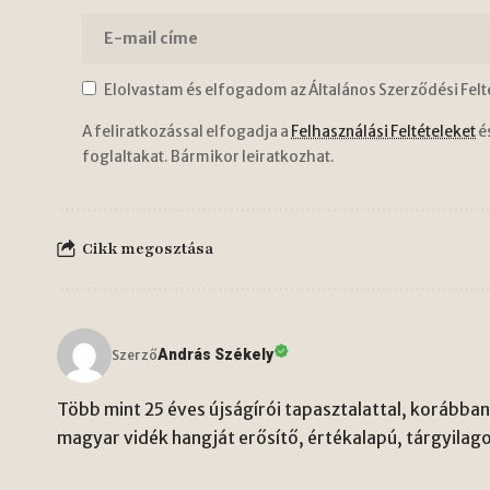
Elolvastam és elfogadom az Általános Szerződési Felt
A feliratkozással elfogadja a
Felhasználási Feltételeket
é
foglaltakat. Bármikor leiratkozhat.
Cikk megosztása
András Székely
Szerző
Több mint 25 éves újságírói tapasztalattal, korábban 
magyar vidék hangját erősítő, értékalapú, tárgyilago