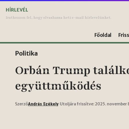
HÍRLEVÉL
Iratkozzon fel, hogy olvashassa heti e-mail hírlevelünket.
Főoldal
Fris
Politika
Orbán Trump találko
együttműködés
Szerző
Utoljára frissítve: 2025. november 
András Székely