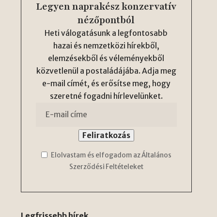
Legyen naprakész konzervatív
nézőpontból
Heti válogatásunk a legfontosabb
hazai és nemzetközi hírekből,
elemzésekből és véleményekből
közvetlenül a postaládájába. Adja meg
e-mail címét, és erősítse meg, hogy
szeretné fogadni hírlevelünket.
Elolvastam és elfogadom az Általános
Szerződési Feltételeket
Legfrissebb hírek