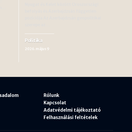
:
Nyugat és Kelet között Oroszországi
lén…
befolyás és Azerbajdzsán független
pozíciója Az Azerbajdzsán geopolitikai
szerepe az…
Politika
2026. május 9
rsadalom
Rólunk
Kapcsolat
Adatvédelmi tájékoztató
Felhasználási feltételek