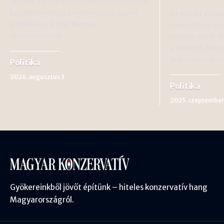
miután a kormány törvényi változtatást
kezdeményez az üzemanyagár-sapka
Az elmúlt évtiz
eltörlésére. Péter Magyar
megnőtt az érd
miniszterelnök…
valuták iránt. 
a trendet, hisz
aranyállomán
Politika
2026. augusztus 3
Politika
2025. szeptember
Gyökereinkből jövőt építünk – hiteles konzervatív hang
Magyarországról.