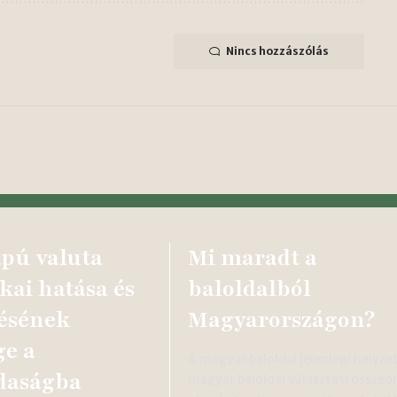
Nincs hozzászólás
pú valuta
Mi maradt a
kai hatása és
baloldalból
résének
Magyarországon?
ge a
A magyar baloldal jelenlegi helyze
daságba
magyar baloldal választási össze