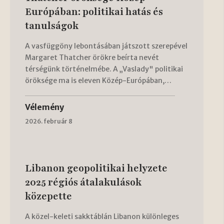
Európában: politikai hatás és
tanulságok
A vasfüggöny lebontásában játszott szerepével
Margaret Thatcher örökre beírta nevét
térségünk történelmébe. A „Vaslady" politikai
öröksége ma is eleven Közép-Európában,…
Vélemény
2026. február 8
Libanon geopolitikai helyzete
2025 régiós átalakulások
közepette
A közel-keleti sakktáblán Libanon különleges