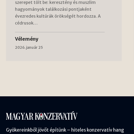
szerepet tölt be: keresztény és muszlim
hagyományok találkozási pontjaként
évezredes kultúrák örökségét hordozza. A
cédrusok…
Vélemény
2026. január 25
Gyökereinkből jövőt építünk – hiteles konzervatív hang