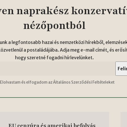
en naprakész konzervatí
nézőpontból
unk a legfontosabb hazai és nemzetközi hírekből, elemzések
zvetlenül a postaládájába. Adja meg e-mail címét, és erősí
hogy szeretné fogadni hírlevelünket.
Elolvastam és elfogadom az Általános Szerződési Feltételeket
EU cenzúra és amerikai befolyás