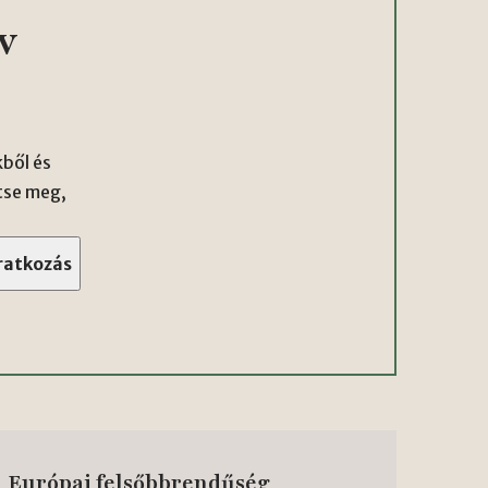
v
ből és
tse meg,
Európai felsőbbrendűség