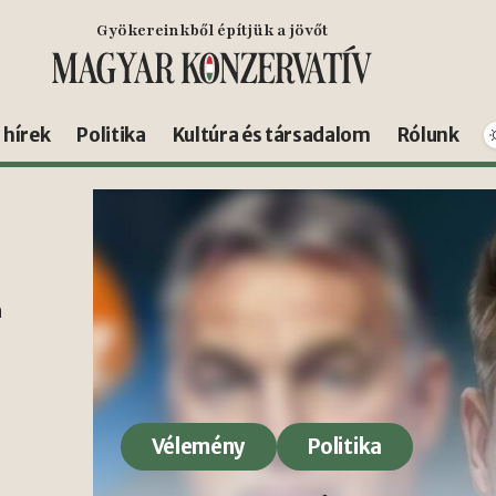
Gyökereinkből építjük a jövőt
s hírek
Politika
Kultúra és társadalom
Rólunk
n
Vélemény
Politika