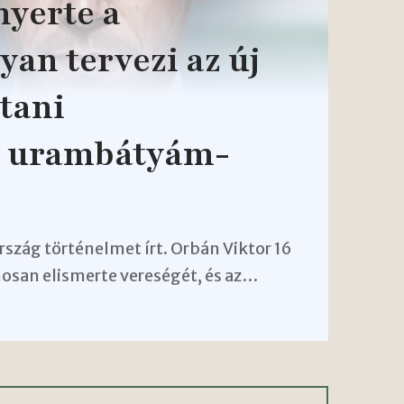
yerte a
yan tervezi az új
tani
z urambátyám-
rszág történelmet írt. Orbán Viktor 16
nosan elismerte vereségét, és az…