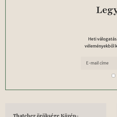
Legy
Heti válogatás
véleményekből kö
Thatcher öröksége Közép-