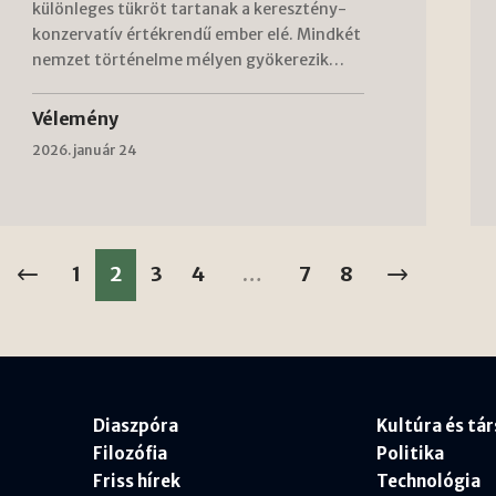
különleges tükröt tartanak a keresztény-
konzervatív értékrendű ember elé. Mindkét
nemzet történelme mélyen gyökerezik…
Vélemény
2026. január 24
1
2
3
4
…
7
8
Diaszpóra
Kultúra és tá
Filozófia
Politika
Friss hírek
Technológia