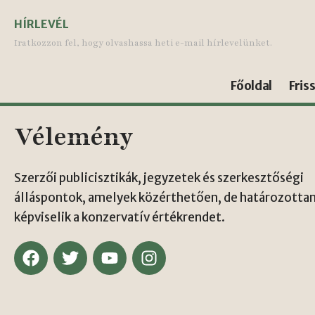
HÍRLEVÉL
Iratkozzon fel, hogy olvashassa heti e-mail hírlevelünket.
Főoldal
Fris
Vélemény
Szerzői publicisztikák, jegyzetek és szerkesztőségi
álláspontok, amelyek közérthetően, de határozotta
képviselik a konzervatív értékrendet.