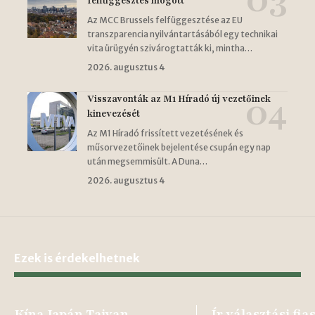
felfüggesztés mögött
Az MCC Brussels felfüggesztése az EU
transzparencia nyilvántartásából egy technikai
vita ürügyén szivárogtatták ki, mintha…
2026. augusztus 4
Visszavonták az M1 Híradó új vezetőinek
kinevezését
Az M1 Híradó frissített vezetésének és
műsorvezetőinek bejelentése csupán egy nap
után megsemmisült. A Duna…
2026. augusztus 4
Ezek is érdekelhetnek
Kína Japán Tajvan
Ír választási fia