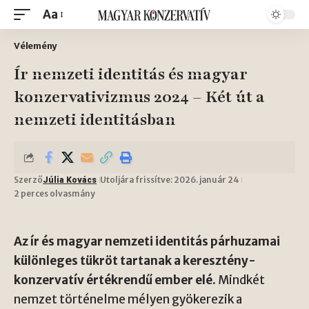
Aa
Vélemény
Ír nemzeti identitás és magyar
konzervativizmus 2024 – Két út a
nemzeti identitásban
Szerző
Utoljára frissítve: 2026. január 24
Júlia Kovács
2 perces olvasmány
Az ír és magyar nemzeti identitás párhuzamai
különleges tükröt tartanak a keresztény-
konzervatív értékrendű ember elé.
Mindkét
nemzet történelme mélyen gyökerezik a