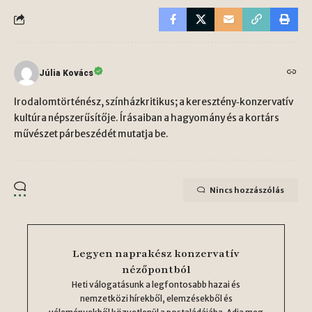
Júlia Kovács
Irodalomtörténész, színházkritikus; a keresztény‑konzervatív
kultúra népszerűsítője. Írásaiban a hagyomány és a kortárs
művészet párbeszédét mutatja be.
Nincs hozzászólás
Legyen naprakész konzervatív
nézőpontból
Heti válogatásunk a legfontosabb hazai és
nemzetközi hírekből, elemzésekből és