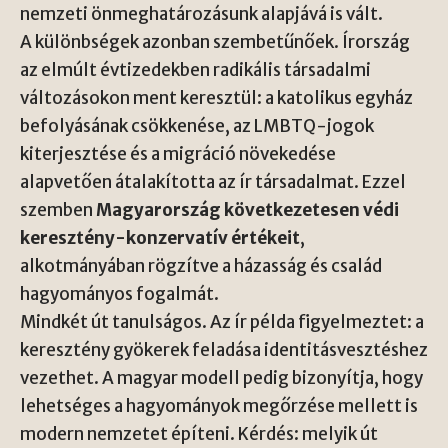
nemzeti önmeghatározásunk alapjává is vált.
A különbségek azonban szembetűnőek. Írország
az elmúlt évtizedekben radikális társadalmi
változásokon ment keresztül: a katolikus egyház
befolyásának csökkenése, az LMBTQ-jogok
kiterjesztése és a migráció növekedése
alapvetően átalakította az ír társadalmat. Ezzel
szemben
Magyarország következetesen védi
keresztény-konzervatív értékeit
,
alkotmányában rögzítve a házasság és család
hagyományos fogalmát.
Mindkét út tanulságos. Az ír példa figyelmeztet: a
keresztény gyökerek feladása identitásvesztéshez
vezethet. A magyar modell pedig bizonyítja, hogy
lehetséges a hagyományok megőrzése mellett is
modern nemzetet építeni. Kérdés: melyik út