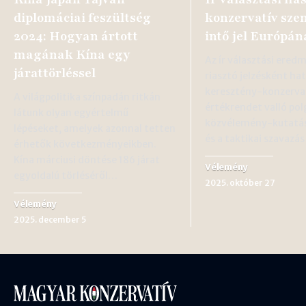
diplomáciai feszültség
konzervatív sze
2024: Hogyan ártott
intő jel Európán
magának Kína egy
Az ír választási ered
járattörléssel
riasztó jelzésként ha
keresztény-konzerva
A világpolitika színpadán ritkán
értékrendet valló pol
látunk olyan egyértelmű
közvélemény-kutatá
lépéseket, amelyek azonnal tetten
és a taktikai szavazá
érhetők következményeikben.
Kína márciusi döntése 186 járat
Vélemény
egyoldalú törléséről…
2025. október 27
Vélemény
2025. december 5