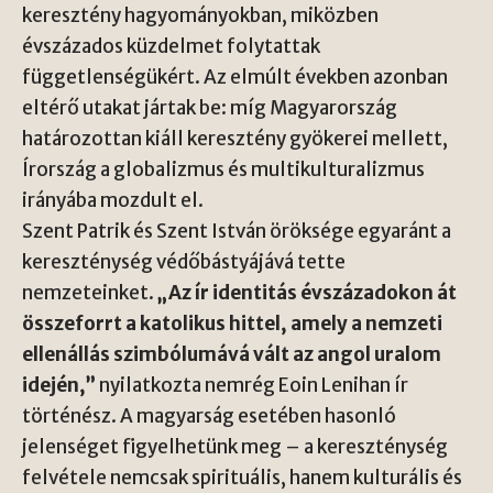
keresztény hagyományokban, miközben
évszázados küzdelmet folytattak
függetlenségükért. Az elmúlt években azonban
eltérő utakat jártak be: míg Magyarország
határozottan kiáll keresztény gyökerei mellett,
Írország a globalizmus és multikulturalizmus
irányába mozdult el.
Szent Patrik és Szent István öröksége egyaránt a
kereszténység védőbástyájává tette
nemzeteinket.
„Az ír identitás évszázadokon át
összeforrt a katolikus hittel, amely a nemzeti
ellenállás szimbólumává vált az angol uralom
idején,”
nyilatkozta nemrég Eoin Lenihan ír
történész. A magyarság esetében hasonló
jelenséget figyelhetünk meg – a kereszténység
felvétele nemcsak spirituális, hanem kulturális és