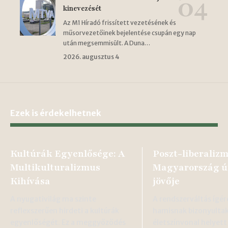
kinevezését
Az M1 Híradó frissített vezetésének és
műsorvezetőinek bejelentése csupán egy nap
után megsemmisült. A Duna…
2026. augusztus 4
Ezek is érdekelhetnek
Kultúrák Egyenlősége: A
Poszt-liberalizm
Multikulturalizmus
Magyarország út
Kihívása
jövője
A nyugativilág ma szinte
A rendszerváltás ígér
reflexszerűen hirdeti a kultúrák
hamisnak bizonyultak
egyenlőségét. Ez a meggyőződés
életszínvonal helyet