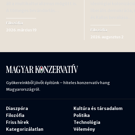
áll a multikulturalizmus mögött is.
ideológiai kolonizáci
A tömeges bevándorlás…
liberális demokrácia,
és Kallas bevallása…
Filozófia
Filozófia
2026. március 19
2026. augusztus 2
Gyökereinkből jövőt építünk – hiteles konzervatív hang
Magyarországról.
Diaszpóra
Kultúra és társadalom
Filozófia
Politika
Friss hírek
Technológia
Kategorizálatlan
Vélemény