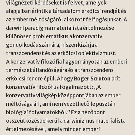
világnézeti kérdéseket is felvet, amelyek
alapjaiban érintik a társadalom erkölcsi rendjét és
az ember méltóságáról alkotott felfogásunkat. A
darwini paradigma materialista értelmezése
különösen problematikus a konzervatív
gondolkodás számára, hiszen kizárja a
transzcendenst és az erkölcsi objektivizmust.
A konzervatív filozófia hagyományosan az emberi
természet állandóságára és a transzcendens
erkölcsi rendre épül. Ahogy
Roger Scruton
brit
konzervatív filozófus fogalmazott: „A
konzervatív világkép középpontjában az ember
méltósága áll, ami nem vezethető le pusztán
biológiai folyamatokból.” Ez a nézőpont
összeütközésbe kerül a darwinizmus materialista
értelmezésével, amely minden emberi