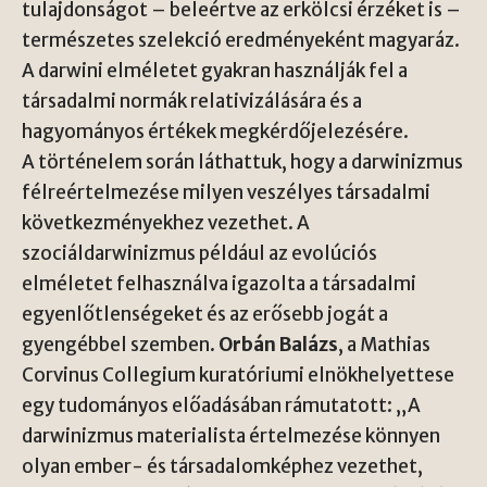
tulajdonságot – beleértve az erkölcsi érzéket is –
természetes szelekció eredményeként magyaráz.
A darwini elméletet gyakran használják fel a
társadalmi normák relativizálására és a
hagyományos értékek megkérdőjelezésére.
A történelem során láthattuk, hogy a darwinizmus
félreértelmezése milyen veszélyes társadalmi
következményekhez vezethet. A
szociáldarwinizmus például az evolúciós
elméletet felhasználva igazolta a társadalmi
egyenlőtlenségeket és az erősebb jogát a
gyengébbel szemben.
Orbán Balázs
, a Mathias
Corvinus Collegium kuratóriumi elnökhelyettese
egy tudományos előadásában rámutatott: „A
darwinizmus materialista értelmezése könnyen
olyan ember- és társadalomképhez vezethet,