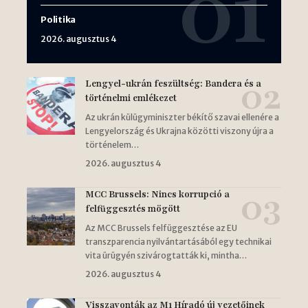
Politika
2026. augusztus 4
Lengyel-ukrán feszültség: Bandera és a
történelmi emlékezet
Az ukrán külügyminiszter békítő szavai ellenére a
Lengyelország és Ukrajna közötti viszony újra a
történelem…
2026. augusztus 4
MCC Brussels: Nincs korrupció a
felfüggesztés mögött
Az MCC Brussels felfüggesztése az EU
transzparencia nyilvántartásából egy technikai
vita ürügyén szivárogtatták ki, mintha…
2026. augusztus 4
Visszavonták az M1 Híradó új vezetőinek