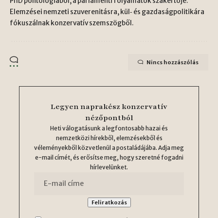
PhD politológiából, a parlamenti folyamatok szakértője.
Elemzései nemzeti szuverenitásra, kül‑ és gazdaságpolitikára
fókuszálnak konzervatív szemszögből.
Nincs hozzászólás
Legyen naprakész konzervatív
nézőpontból
Heti válogatásunk a legfontosabb hazai és
nemzetközi hírekből, elemzésekből és
véleményekből közvetlenül a postaládájába. Adja meg
e-mail címét, és erősítse meg, hogy szeretné fogadni
hírlevelünket.