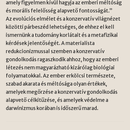
amely figyelmen kívül hagyja az emberi méltóság
és morális felelősség alapvető fontosságát.”
Az evolúciós elmélet és a konzervatív világnézet
közötti párbeszéd lehetséges, de ehhez el kell
ismernünk a tudomány korlátait és a metafizikai
kérdések jelentőségét. A materialista
redukcionizmussal szemben a konzervatív
gondolkodás ragaszkodik ahhoz, hogy az emberi
létezés nem magyarázható kizárólag biológiai
folyamatokkal. Az ember erkölcsi természete,
szabad akarata és méltósága olyan értékek,
amelyek megőrzése a konzervatív gondolkodás
alapvető célkitűzése, és amelyek védelme a
darwinizmus korában is időszerű marad.