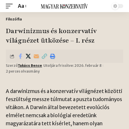
Aa
Filozófia
Darwinizmus és konzervatív
világnézet ütközése – I. rész
Szerző
Utoljára frissítve: 2026. február 8
Takács Bence
2 perces olvasmány
A darwinizmus és a konzervatív világnézet közötti
feszültség messze túlmutat a puszta tudományos
vitákon. A Darwin által bevezetett evolúciós
elmélet nemcsak a biológiai eredetünk
magyarázatára tett kísérlet, hanem olyan