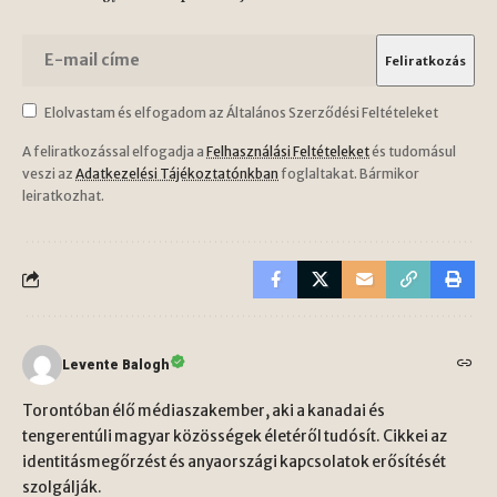
Elolvastam és elfogadom az Általános Szerződési Feltételeket
A feliratkozással elfogadja a
Felhasználási Feltételeket
és tudomásul
veszi az
Adatkezelési Tájékoztatónkban
foglaltakat. Bármikor
leiratkozhat.
Levente Balogh
Torontóban élő médiaszakember, aki a kanadai és
tengerentúli magyar közösségek életéről tudósít. Cikkei az
identitásmegőrzést és anyaországi kapcsolatok erősítését
szolgálják.