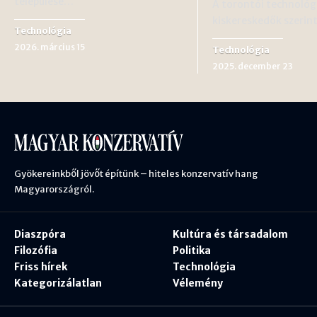
települése…
A torontói technológ
kiskereskedők szerin
Technológia
2026. március 15
Technológia
2025. december 23
Gyökereinkből jövőt építünk – hiteles konzervatív hang
Magyarországról.
Diaszpóra
Kultúra és társadalom
Filozófia
Politika
Friss hírek
Technológia
Kategorizálatlan
Vélemény