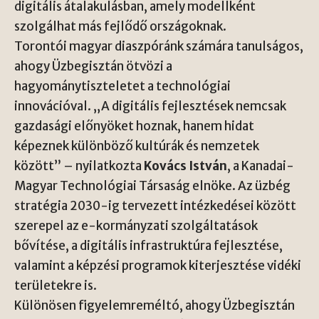
digitális átalakulásban, amely modellként
szolgálhat más fejlődő országoknak.
Torontói magyar diaszpóránk számára tanulságos,
ahogy Üzbegisztán ötvözi a
hagyománytiszteletet a technológiai
innovációval. „A digitális fejlesztések nemcsak
gazdasági előnyöket hoznak, hanem hidat
képeznek különböző kultúrák és nemzetek
között” – nyilatkozta
Kovács István
, a
Kanadai-
Magyar Technológiai Társaság
elnöke. Az üzbég
stratégia 2030-ig tervezett intézkedései között
szerepel az e-kormányzati szolgáltatások
bővítése, a digitális infrastruktúra fejlesztése,
valamint a képzési programok kiterjesztése vidéki
területekre is.
Különösen figyelemreméltó, ahogy Üzbegisztán