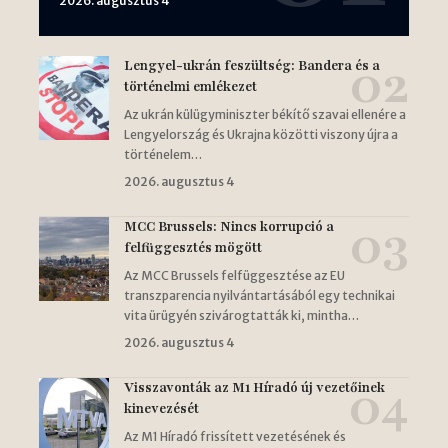
2026. augusztus 4
Lengyel-ukrán feszültség: Bandera és a
történelmi emlékezet
Az ukrán külügyminiszter békítő szavai ellenére a
Lengyelország és Ukrajna közötti viszony újra a
történelem…
2026. augusztus 4
MCC Brussels: Nincs korrupció a
felfüggesztés mögött
Az MCC Brussels felfüggesztése az EU
transzparencia nyilvántartásából egy technikai
vita ürügyén szivárogtatták ki, mintha…
2026. augusztus 4
Visszavonták az M1 Híradó új vezetőinek
kinevezését
Az M1 Híradó frissített vezetésének és