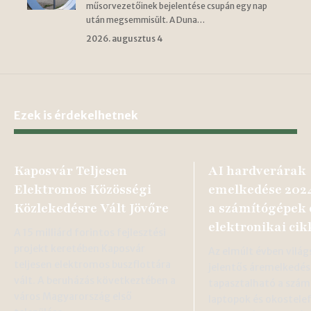
műsorvezetőinek bejelentése csupán egy nap
után megsemmisült. A Duna…
2026. augusztus 4
Ezek is érdekelhetnek
Kaposvár Teljesen
AI hardverárak
Elektromos Közösségi
emelkedése 2024 
Közlekedésre Vált Jövőre
a számítógépek 
elektronikai cik
A 15 milliárd forintos fejlesztési
projekt keretében Kaposvár
Az elmúlt évben világ
teljesen elektromos buszflottára
jelentős áremelkedés
vált. A beruházás következtében a
tapasztalható a szám
város Magyarország első
laptopok és okostele