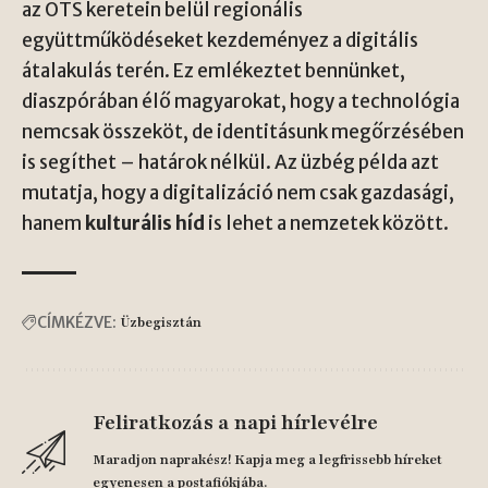
az OTS keretein belül regionális
együttműködéseket kezdeményez a digitális
átalakulás terén. Ez emlékeztet bennünket,
diaszpórában élő magyarokat, hogy a technológia
nemcsak összeköt, de identitásunk megőrzésében
is segíthet – határok nélkül. Az üzbég példa azt
mutatja, hogy a digitalizáció nem csak gazdasági,
hanem
kulturális híd
is lehet a nemzetek között.
CÍMKÉZVE:
Üzbegisztán
Feliratkozás a napi hírlevélre
Maradjon naprakész! Kapja meg a legfrissebb híreket
egyenesen a postafiókjába.