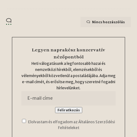
Nincs hozzászólás
Legyen naprakész konzervatív
nézőpontból
Heti válogatásunk a legfontosabb hazai és
nemzetközi hírekből, elemzésekből és
véleményekből közvetlenül a postaládájába. Adja meg
e-mail címét, és erősítse meg, hogy szeretné fogadni
hírlevelünket.
Elolvastam és elfogadom az Általános Szerződési
Feltételeket