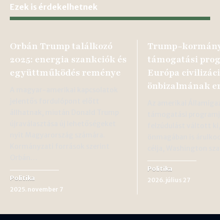
Ezek is érdekelhetnek
Orbán Trump találkozó
Trump-kormány
2025: energia szankciók és
támogatási prog
együttműködés reménye
Európa civilizác
önbizalmának er
A magyar-amerikai kapcsolatok
jelentős fordulópont előtt
Az amerikai Államiga
állhatnak, miután Donald Trump
támogatási programj
újraválasztása új lehetőségeket
felzúdulást váltott ki
nyit Magyarország számára.
önmagában is árulko
Kormányzati források szerint
célja, Washington sza
Orbán…
Politika
Politika
2026. július 27
2025. november 7