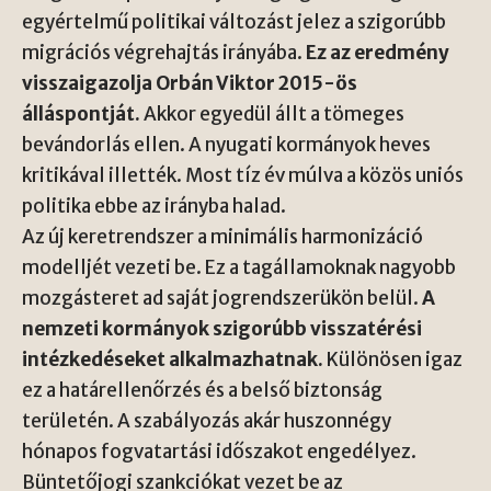
egyértelmű politikai változást jelez a szigorúbb
migrációs végrehajtás irányába.
Ez az eredmény
visszaigazolja Orbán Viktor 2015-ös
álláspontját.
Akkor egyedül állt a tömeges
bevándorlás ellen. A nyugati kormányok heves
kritikával illették. Most tíz év múlva a közös uniós
politika ebbe az irányba halad.
Az új keretrendszer a minimális harmonizáció
modelljét vezeti be. Ez a tagállamoknak nagyobb
mozgásteret ad saját jogrendszerükön belül.
A
nemzeti kormányok szigorúbb visszatérési
intézkedéseket alkalmazhatnak.
Különösen igaz
ez a határellenőrzés és a belső biztonság
területén. A szabályozás akár huszonnégy
hónapos fogvatartási időszakot engedélyez.
Büntetőjogi szankciókat vezet be az