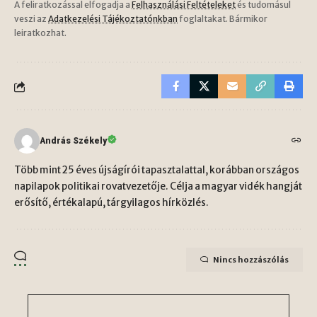
A feliratkozással elfogadja a
Felhasználási Feltételeket
és tudomásul
veszi az
Adatkezelési Tájékoztatónkban
foglaltakat. Bármikor
leiratkozhat.
András Székely
Több mint 25 éves újságírói tapasztalattal, korábban országos
napilapok politikai rovatvezetője. Célja a magyar vidék hangját
erősítő, értékalapú, tárgyilagos hírközlés.
Nincs hozzászólás