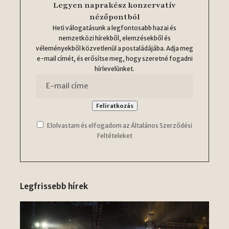
Legyen naprakész konzervatív
nézőpontból
Heti válogatásunk a legfontosabb hazai és
nemzetközi hírekből, elemzésekből és
véleményekből közvetlenül a postaládájába. Adja meg
e-mail címét, és erősítse meg, hogy szeretné fogadni
hírlevelünket.
Elolvastam és elfogadom az Általános Szerződési
Feltételeket
Legfrissebb hírek