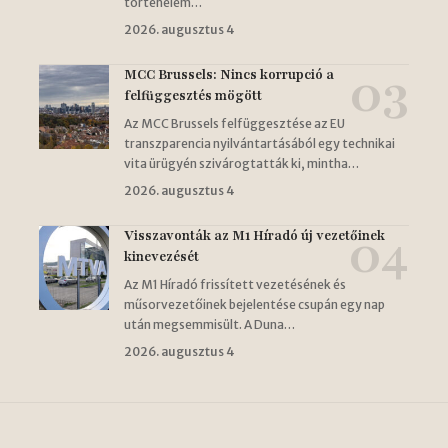
történelem…
2026. augusztus 4
MCC Brussels: Nincs korrupció a
felfüggesztés mögött
Az MCC Brussels felfüggesztése az EU
transzparencia nyilvántartásából egy technikai
vita ürügyén szivárogtatták ki, mintha…
2026. augusztus 4
Visszavonták az M1 Híradó új vezetőinek
kinevezését
Az M1 Híradó frissített vezetésének és
műsorvezetőinek bejelentése csupán egy nap
után megsemmisült. A Duna…
2026. augusztus 4