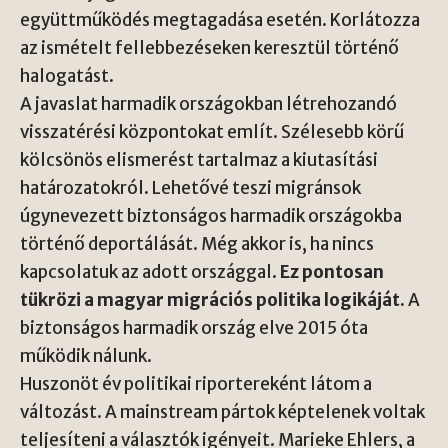
együttműködés megtagadása esetén. Korlátozza
az ismételt fellebbezéseken keresztül történő
halogatást.
A javaslat harmadik országokban létrehozandó
visszatérési központokat említ. Szélesebb körű
kölcsönös elismerést tartalmaz a kiutasítási
határozatokról. Lehetővé teszi migránsok
úgynevezett biztonságos harmadik országokba
történő deportálását. Még akkor is, ha nincs
kapcsolatuk az adott országgal.
Ez pontosan
tükrözi a magyar migrációs politika logikáját.
A
biztonságos harmadik ország elve 2015 óta
működik nálunk.
Huszonöt év politikai riportereként látom a
változást. A mainstream pártok képtelenek voltak
teljesíteni a választók igényeit. Marieke Ehlers, a