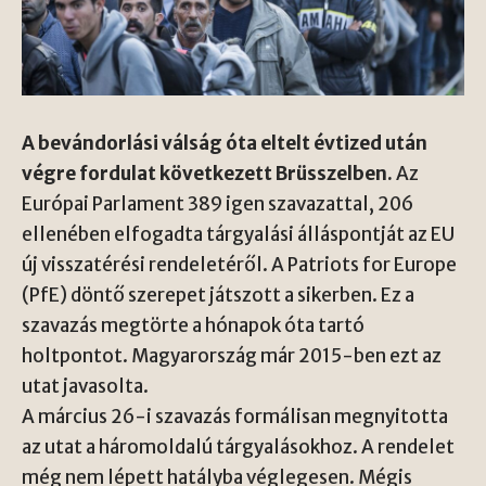
A bevándorlási válság óta eltelt évtized után
végre fordulat következett Brüsszelben.
Az
Európai Parlament 389 igen szavazattal, 206
ellenében elfogadta tárgyalási álláspontját az EU
új visszatérési rendeletéről. A Patriots for Europe
(PfE) döntő szerepet játszott a sikerben. Ez a
szavazás megtörte a hónapok óta tartó
holtpontot. Magyarország már 2015-ben ezt az
utat javasolta.
A március 26-i szavazás formálisan megnyitotta
az utat a háromoldalú tárgyalásokhoz. A rendelet
még nem lépett hatályba véglegesen. Mégis