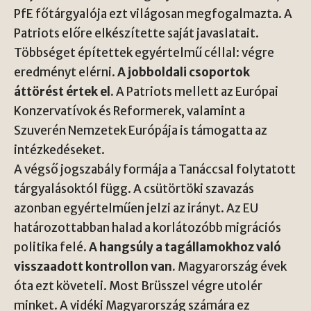
PfE főtárgyalója ezt világosan megfogalmazta. A
Patriots előre elkészítette saját javaslatait.
Többséget építettek egyértelmű céllal: végre
eredményt elérni.
A jobboldali csoportok
áttörést értek el.
A Patriots mellett az Európai
Konzervatívok és Reformerek, valamint a
Szuverén Nemzetek Európája is támogatta az
intézkedéseket.
A végső jogszabály formája a Tanáccsal folytatott
tárgyalásoktól függ. A csütörtöki szavazás
azonban egyértelműen jelzi az irányt. Az EU
határozottabban halad a korlátozóbb migrációs
politika felé.
A hangsúly a tagállamokhoz való
visszaadott kontrollon van.
Magyarország évek
óta ezt követeli. Most Brüsszel végre utolér
minket. A vidéki Magyarország számára ez