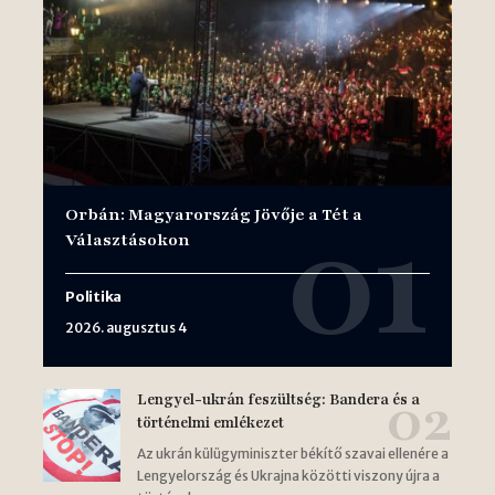
Orbán: Magyarország Jövője a Tét a
Választásokon
Politika
2026. augusztus 4
Lengyel-ukrán feszültség: Bandera és a
történelmi emlékezet
Az ukrán külügyminiszter békítő szavai ellenére a
Lengyelország és Ukrajna közötti viszony újra a