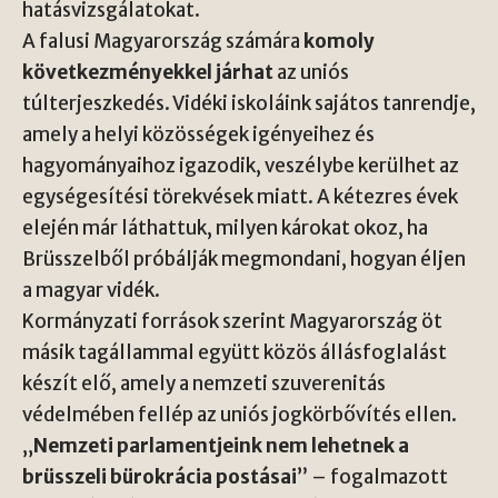
hatásvizsgálatokat.
A falusi Magyarország számára
komoly
következményekkel járhat
az uniós
túlterjeszkedés. Vidéki iskoláink sajátos tanrendje,
amely a helyi közösségek igényeihez és
hagyományaihoz igazodik, veszélybe kerülhet az
egységesítési törekvések miatt. A kétezres évek
elején már láthattuk, milyen károkat okoz, ha
Brüsszelből próbálják megmondani, hogyan éljen
a magyar vidék.
Kormányzati források szerint Magyarország öt
másik tagállammal együtt közös állásfoglalást
készít elő, amely a nemzeti szuverenitás
védelmében fellép az uniós jogkörbővítés ellen.
„
Nemzeti parlamentjeink nem lehetnek a
brüsszeli bürokrácia postásai
” – fogalmazott