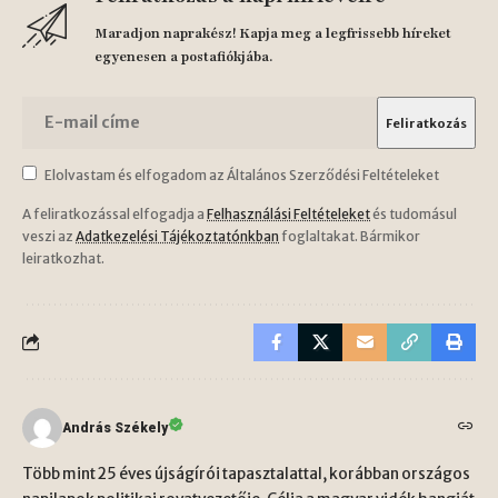
Maradjon naprakész! Kapja meg a legfrissebb híreket
egyenesen a postafiókjába.
Elolvastam és elfogadom az Általános Szerződési Feltételeket
A feliratkozással elfogadja a
Felhasználási Feltételeket
és tudomásul
veszi az
Adatkezelési Tájékoztatónkban
foglaltakat. Bármikor
leiratkozhat.
András Székely
Több mint 25 éves újságírói tapasztalattal, korábban országos