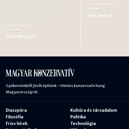
Orbán Viktor miniszterelnökkel és
Politika
Szijjártó Péter külügyminiszterrel
2026. április 18
tárgyalt. A találkozó…
Politika
2026. február 16
Gyökereinkből jövőt építünk – hiteles konzervatív hang
Magyarországról.
Diaszpóra
Kultúra és társadalom
Filozófia
Politika
Friss hírek
Technológia