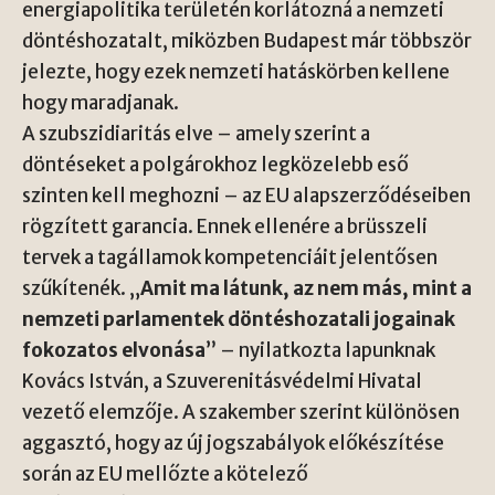
energiapolitika területén korlátozná a nemzeti
döntéshozatalt, miközben Budapest már többször
jelezte, hogy ezek nemzeti hatáskörben kellene
hogy maradjanak.
A szubszidiaritás elve – amely szerint a
döntéseket a polgárokhoz legközelebb eső
szinten kell meghozni – az EU alapszerződéseiben
rögzített garancia. Ennek ellenére a brüsszeli
tervek a tagállamok kompetenciáit jelentősen
szűkítenék. „
Amit ma látunk, az nem más, mint a
nemzeti parlamentek döntéshozatali jogainak
fokozatos elvonása
” – nyilatkozta lapunknak
Kovács István, a Szuverenitásvédelmi Hivatal
vezető elemzője. A szakember szerint különösen
aggasztó, hogy az új jogszabályok előkészítése
során az EU mellőzte a kötelező