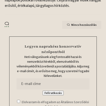
napilapok politikai rovatvezetője. Célja a magyar vidék hangját
erősítő, értékalapú, tárgyilagos hírközlés.
Nincs hozzászólás
Legyen naprakész konzervatív
nézőpontból
Heti válogatásunk a legfontosabb hazai és
nemzetközi hírekből, elemzésekből és
véleményekből közvetlenül a postaládájába. Adja meg
e-mail címét, és erősítse meg, hogy szeretné fogadni
hírlevelünket.
Elolvastam és elfogadom az Általános Szerződési