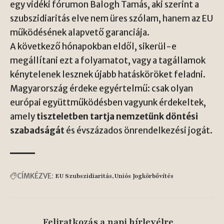
egy vidéki fórumon Balogh Tamás, aki szerint a
szubszidiaritás elve nem üres szólam, hanem az EU
működésének alapvető garanciája.
A következő hónapokban eldől, sikerül-e
megállítani ezt a folyamatot, vagy a tagállamok
kénytelenek lesznek újabb hatásköröket feladni.
Magyarország érdeke egyértelmű: csak olyan
európai együttműködésben vagyunk érdekeltek,
amely
tiszteletben tartja nemzetünk döntési
szabadságát
és évszázados önrendelkezési jogát.
CÍMKÉZVE:
EU Szubszidiaritás
Uniós Jogkörbővítés
Feliratkozás a napi hírlevélre