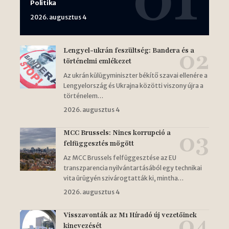
Politika
2026. augusztus 4
Lengyel-ukrán feszültség: Bandera és a
történelmi emlékezet
Az ukrán külügyminiszter békítő szavai ellenére a
Lengyelország és Ukrajna közötti viszony újra a
történelem…
2026. augusztus 4
MCC Brussels: Nincs korrupció a
felfüggesztés mögött
Az MCC Brussels felfüggesztése az EU
transzparencia nyilvántartásából egy technikai
vita ürügyén szivárogtatták ki, mintha…
2026. augusztus 4
Visszavonták az M1 Híradó új vezetőinek
kinevezését