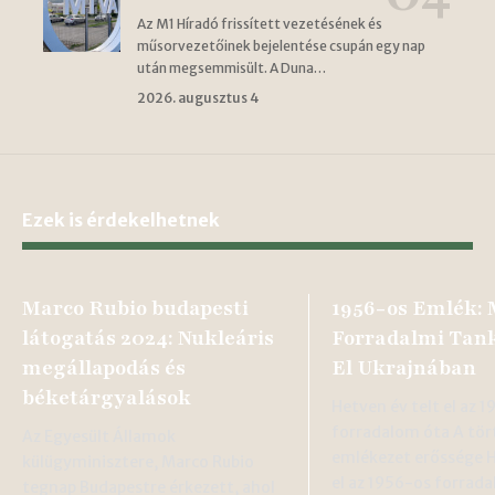
Az M1 Híradó frissített vezetésének és
műsorvezetőinek bejelentése csupán egy nap
után megsemmisült. A Duna…
2026. augusztus 4
Ezek is érdekelhetnek
Marco Rubio budapesti
1956-os Emlék:
látogatás 2024: Nukleáris
Forradalmi Tank
megállapodás és
El Ukrajnában
béketárgyalások
Hetven év telt el az 
forradalom óta A tör
Az Egyesült Államok
emlékezet erőssége H
külügyminisztere, Marco Rubio
el az 1956-os forrad
tegnap Budapestre érkezett, ahol