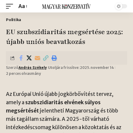
Aa
Politika
EU szubszidiaritás megsértése 2025:
újabb uniós beavatkozás
Szerző
Utoljára frissítve: 2025. november 14
András Székely
2 perces olvasmány
Az Európai Unió újabb jogkörbővítést tervez,
amely a
szubszidiaritás elvének súlyos
megsértését
jelentheti Magyarország és több
más tagállam számára. A 2025-től várható
intézkedéscsomag különösen a közoktatás és az