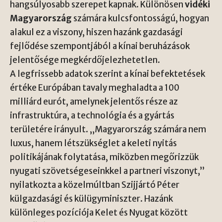
hangsúlyosabb szerepet kapnak. Különösen
vidéki
Magyarország
számára kulcsfontosságú, hogyan
alakul ez a viszony, hiszen hazánk gazdasági
fejlődése szempontjából a kínai beruházások
jelentősége megkérdőjelezhetetlen.
A legfrissebb adatok szerint a kínai befektetések
értéke Európában tavaly meghaladta a 100
milliárd eurót, amelynek jelentős része az
infrastruktúra, a technológia és a gyártás
területére irányult. „Magyarország számára nem
luxus, hanem létszükséglet a keleti nyitás
politikájának folytatása, miközben megőrizzük
nyugati szövetségeseinkkel a partneri viszonyt,”
nyilatkozta a közelmúltban
Szijjártó Péter
külgazdasági és külügyminiszter. Hazánk
különleges pozíciója Kelet és Nyugat között