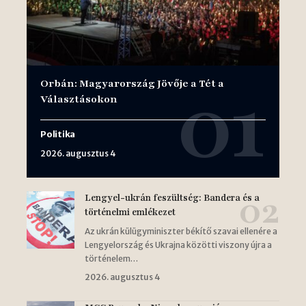
Orbán: Magyarország Jövője a Tét a
Választásokon
Politika
2026. augusztus 4
Lengyel-ukrán feszültség: Bandera és a
történelmi emlékezet
Az ukrán külügyminiszter békítő szavai ellenére a
Lengyelország és Ukrajna közötti viszony újra a
történelem…
2026. augusztus 4