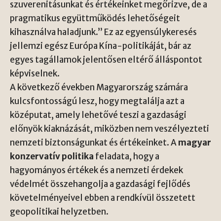
szuverenitásunkat és értékeinket megőrizve, de a
pragmatikus együttműködés lehetőségeit
kihasználva haladjunk.” Ez az egyensúlykeresés
jellemzi egész Európa Kína-politikáját, bár az
egyes tagállamok jelentősen eltérő álláspontot
képviselnek.
A következő években Magyarország számára
kulcsfontosságú lesz, hogy megtalálja azt a
középutat, amely lehetővé teszi a gazdasági
előnyök kiaknázását, miközben nem veszélyezteti
nemzeti biztonságunkat és értékeinket. A
magyar
konzervatív politika
feladata, hogy a
hagyományos értékek és a nemzeti érdekek
védelmét összehangolja a gazdasági fejlődés
követelményeivel ebben a rendkívül összetett
geopolitikai helyzetben.