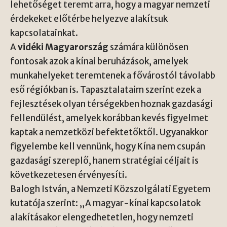
lehetőséget teremt arra, hogy a magyar nemzeti
érdekeket előtérbe helyezve alakítsuk
kapcsolatainkat.
A
vidéki Magyarország
számára különösen
fontosak azok a kínai beruházások, amelyek
munkahelyeket teremtenek a fővárostól távolabb
eső régiókban is. Tapasztalataim szerint ezek a
fejlesztések olyan térségekben hoznak gazdasági
fellendülést, amelyek korábban kevés figyelmet
kaptak a nemzetközi befektetőktől. Ugyanakkor
figyelembe kell vennünk, hogy Kína nem csupán
gazdasági szereplő, hanem stratégiai céljait is
következetesen érvényesíti.
Balogh István
, a Nemzeti Közszolgálati Egyetem
kutatója szerint: „A magyar-kínai kapcsolatok
alakításakor elengedhetetlen, hogy nemzeti