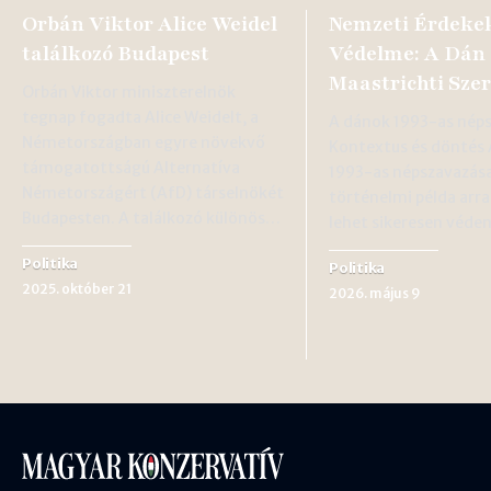
Orbán Viktor Alice Weidel
Nemzeti Érdeke
találkozó Budapest
Védelme: A Dán 
Maastrichti Sze
Orbán Viktor miniszterelnök
tegnap fogadta Alice Weidelt, a
A dánok 1993-as nép
Németországban egyre növekvő
Kontextus és döntés
támogatottságú Alternatíva
1993-as népszavazás
Németországért (AfD) társelnökét
történelmi példa arr
Budapesten. A találkozó különös…
lehet sikeresen véde
Politika
Politika
2025. október 21
2026. május 9