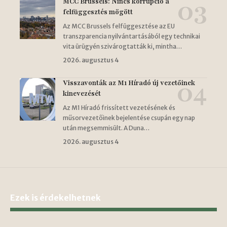
MCC Brussels: Nincs korrupció a
felfüggesztés mögött
Az MCC Brussels felfüggesztése az EU
transzparencia nyilvántartásából egy technikai
vita ürügyén szivárogtatták ki, mintha…
2026. augusztus 4
Visszavonták az M1 Híradó új vezetőinek
kinevezését
Az M1 Híradó frissített vezetésének és
műsorvezetőinek bejelentése csupán egy nap
után megsemmisült. A Duna…
2026. augusztus 4
Ezek is érdekelhetnek