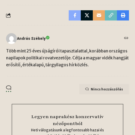
András Székely
Több mint 25 éves újságírói tapasztalattal, korábban országos
napilapok politikai rovatvezetője. Célja a magyar vidék hangját
erősítő, értékalapú, tárgyilagos hírközlés.
Nincs hozzászólás
Legyen naprakész konzervatív
nézőpontból
Heti válogatásunk a legfontosabb hazai és