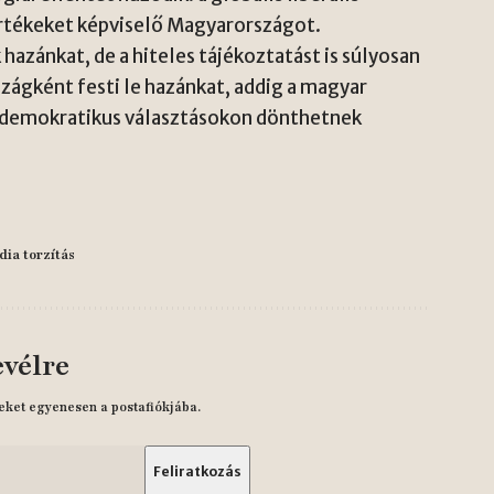
értékeket képviselő Magyarországot.
 hazánkat, de a hiteles tájékoztatást is súlyosan
szágként festi le hazánkat, addig a magyar
l demokratikus választásokon dönthetnek
ia torzítás
evélre
eket egyenesen a postafiókjába.