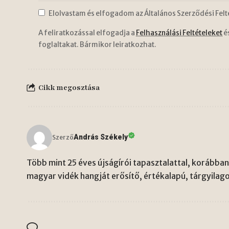
Elolvastam és elfogadom az Általános Szerződési Felt
A feliratkozással elfogadja a
Felhasználási Feltételeket
é
foglaltakat. Bármikor leiratkozhat.
Cikk megosztása
András Székely
Szerző
Több mint 25 éves újságírói tapasztalattal, korábban 
magyar vidék hangját erősítő, értékalapú, tárgyilago