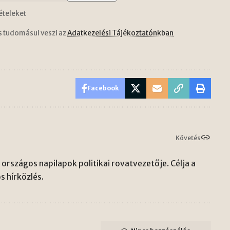
ételeket
s tudomásul veszi az
Adatkezelési Tájékoztatónkban
Facebook
Követés
országos napilapok politikai rovatvezetője. Célja a
s hírközlés.