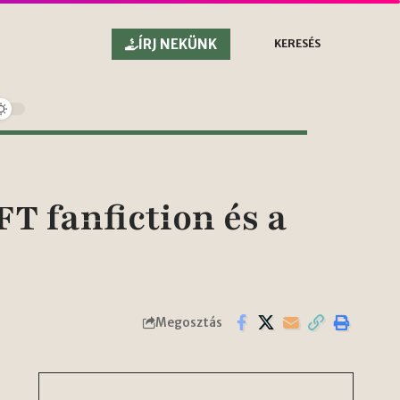
ÍRJ NEKÜNK
KERESÉS
T fanfiction és a
Megosztás