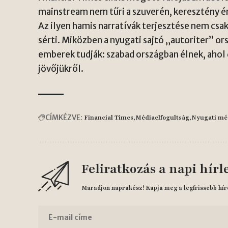
mainstream nem tűri a szuverén, keresztény 
Az ilyen hamis narratívák terjesztése nem csak
sérti. Miközben a nyugati sajtó „autoriter” or
emberek tudják: szabad országban élnek, aho
jövőjükről.
CÍMKÉZVE:
Financial Times
Médiaelfogultság
Nyugati méd
Feliratkozás a napi hírl
Maradjon naprakész! Kapja meg a legfrissebb hír