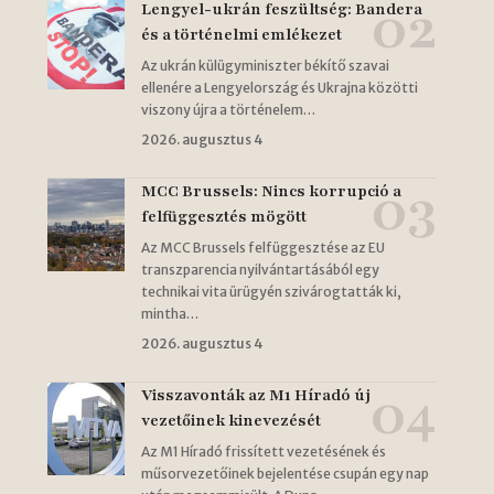
Lengyel-ukrán feszültség: Bandera
és a történelmi emlékezet
Az ukrán külügyminiszter békítő szavai
ellenére a Lengyelország és Ukrajna közötti
viszony újra a történelem…
2026. augusztus 4
MCC Brussels: Nincs korrupció a
felfüggesztés mögött
Az MCC Brussels felfüggesztése az EU
transzparencia nyilvántartásából egy
technikai vita ürügyén szivárogtatták ki,
mintha…
2026. augusztus 4
Visszavonták az M1 Híradó új
vezetőinek kinevezését
Az M1 Híradó frissített vezetésének és
műsorvezetőinek bejelentése csupán egy nap