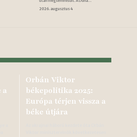
után megsemmisült. A Duna…
2026. augusztus 4
Orbán Viktor
 a
békepolitika 2025:
Európa térjen vissza a
béke útjára
ye a
Az ukrajnai háború kezdete óta Orbán
ba
Viktor miniszterelnök következetesen