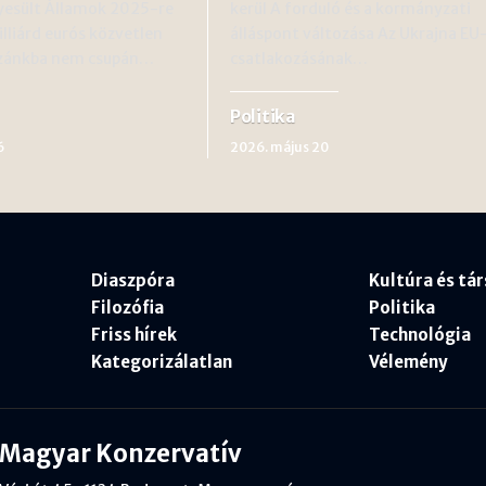
gyesült Államok 2025-re
kerül A forduló és a kormányzati
illiárd eurós közvetlen
álláspont változása Az Ukrajna EU
azánkba nem csupán…
csatlakozásának…
Politika
6
2026. május 20
Diaszpóra
Kultúra és tá
Filozófia
Politika
Friss hírek
Technológia
Kategorizálatlan
Vélemény
Magyar Konzervatív