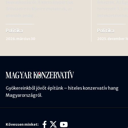
beavatkozásról. A kormánypártiak
érkeztek. Az E
Brüsszelre és Kijevre mutatnak, az
tervezett 3,5 m
ellenzék pedig…
befektetése h
Politika
Politika
2026. március 30
2025. december 1
Gyökereinkből jövőt építünk – hiteles konzervatív hang
Magyarországról.
Kövessen minket: