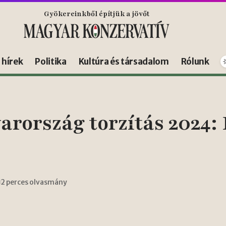
Gyökereinkből építjük a jövőt
s hírek
Politika
Kultúra és társadalom
Rólunk
ország torzítás 2024: F
2 perces olvasmány