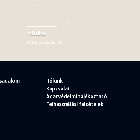
képviseli a béke álláspontját. A
-
legfrissebb interjúban ismét
határozottan kiállt amellett,…
Politika
2025. november 21
rsadalom
Rólunk
Kapcsolat
Adatvédelmi tájékoztató
Felhasználási feltételek