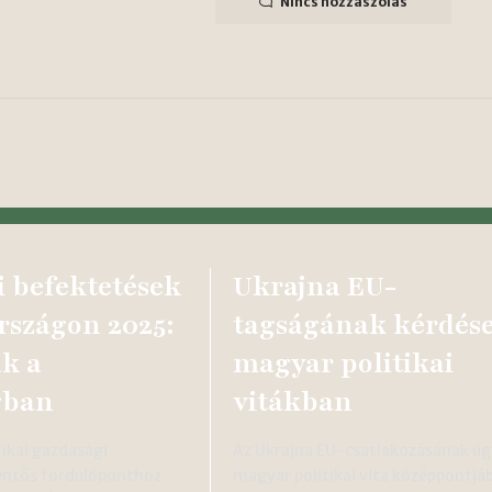
Nincs hozzászólás
 befektetések
Ukrajna EU-
szágon 2025:
tagságának kérdése
ak a
magyar politikai
gban
vitákban
kai gazdasági
Az Ukrajna EU-csatlakozásának üg
lentős fordulóponthoz
magyar politikai vita középpontjá