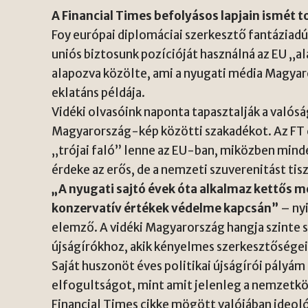
A Financial Times befolyásos lapjain ismét 
Foy európai diplomáciai szerkesztő fantáziadús
uniós biztosunk pozícióját használná az EU „a
alapozva közölte, ami a nyugati média Magya
eklatáns példája.
Vidéki olvasóink naponta tapasztalják a valósá
Magyarország-kép közötti szakadékot. Az FT c
„trójai faló” lenne az EU-ban, miközben mind
érdeke az erős, de a nemzeti szuverenitást tis
„A nyugati sajtó évek óta alkalmaz kettős
konzervatív értékek védelme kapcsán”
– nyi
elemző. A vidéki Magyarország hangja szinte s
újságírókhoz, akik kényelmes szerkesztőségei
Saját huszonöt éves politikai újságírói pályá
elfogultságot, mint amit jelenleg a nemzetkö
Financial Times cikke mögött valójában ideológ