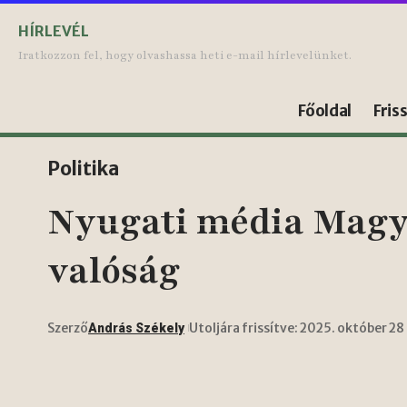
HÍRLEVÉL
Iratkozzon fel, hogy olvashassa heti e-mail hírlevelünket.
Főoldal
Fris
Politika
Nyugati média Magyar
valóság
Szerző
Utoljára frissítve: 2025. október 28
András Székely