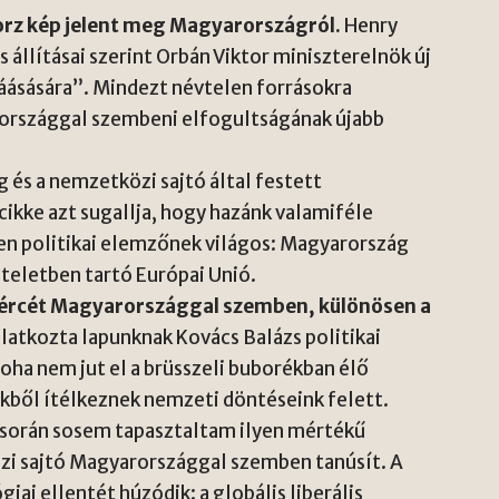
torz kép jelent meg Magyarországról.
Henry
 állításai szerint Orbán Viktor miniszterelnök új
láásására”. Mindezt névtelen forrásokra
rországgal szembeni elfogultságának újabb
g és a nemzetközi sajtó által festett
ikke azt sugallja, hogy hazánk valamiféle
en politikai elemzőnek világos: Magyarország
zteletben tartó Európai Unió.
 mércét Magyarországgal szemben, különösen a
latkozta lapunknak Kovács Balázs politikai
oha nem jut el a brüsszeli buborékban élő
kből ítélkeznek nemzeti döntéseink felett.
m során sosem tapasztaltam ilyen mértékű
zi sajtó Magyarországgal szemben tanúsít. A
iai ellentét húzódik: a globális liberális