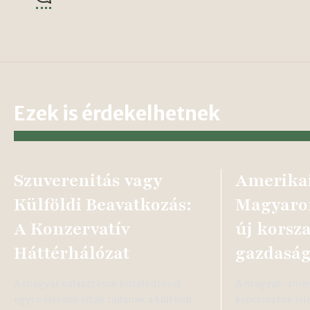
Ezek is érdekelhetnek
Szuverenitás vagy
Amerikai
Külföldi Beavatkozás:
Magyaror
A Konzervatív
új korsz
Háttérhálózat
gazdasá
A magyar választások közeledtével
A magyar-ameri
egyre élesebb viták zajlanak a külföldi
kapcsolatok je