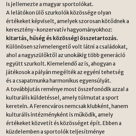
is jellemezte a magyar sportolókat.
A lelátókon ülő szurkolók közössége olyan
értékeket képviselt, amelyek szorosan kötődnek a
keresztény-konzervatív hagyományokhoz:
kitartás, hűség és közösségi összetartozás
.
Különösen szívmelengető volt látni a családokat,
ahol a nagyszülőktől az unokákig több generáció
együtt szurkolt. Kiemelendő az is, ahogyan a
játékosok a pályán megélték az egyéni tehetség
és a csapatmunka harmonikus egyensúlyát.
A továbbjutás reménye most összefonódik azzal a
kulturális küldetéssel, amely túlmutat a sport
keretein. A Ferencváros nemcsak klubként, hanem
kulturális intézményként is működik, amely
értékeket közvetít és közösséget épít. Ebben a
küzdelemben a sportolók teljesítménye