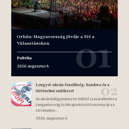
Orbán: Magyarország Jövője a Tét a
Választásokon
Politika
2026. augusztus 4
Lengyel-ukrán feszültség: Bandera és a
történelmi emlékezet
Az ukrán külügyminiszter békítő szavai ellenére a
Lengyelország és Ukrajna közötti viszony újra a
történelem…
2026. augusztus 4