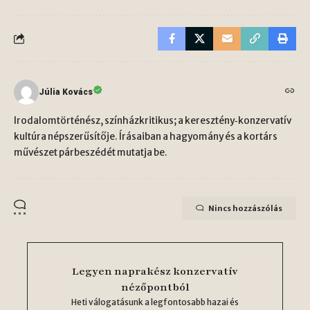
Júlia Kovács
Irodalomtörténész, színházkritikus; a keresztény‑konzervatív
kultúra népszerűsítője. Írásaiban a hagyomány és a kortárs
művészet párbeszédét mutatja be.
Nincs hozzászólás
Legyen naprakész konzervatív
nézőpontból
Heti válogatásunk a legfontosabb hazai és