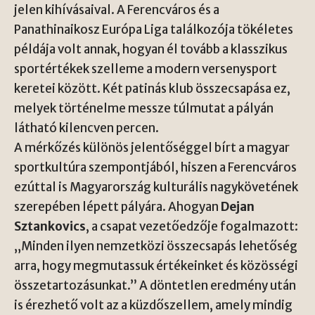
jelen kihívásaival. A Ferencváros és a
Panathinaikosz Európa Liga találkozója tökéletes
példája volt annak, hogyan él tovább a klasszikus
sportértékek szelleme a modern versenysport
keretei között. Két patinás klub összecsapása ez,
melyek történelme messze túlmutat a pályán
látható kilencven percen.
A mérkőzés különös jelentőséggel bírt a magyar
sportkultúra szempontjából, hiszen a Ferencváros
ezúttal is Magyarország kulturális nagykövetének
szerepében lépett pályára. Ahogyan
Dejan
Sztankovics
, a csapat vezetőedzője fogalmazott:
„Minden ilyen nemzetközi összecsapás lehetőség
arra, hogy megmutassuk értékeinket és közösségi
összetartozásunkat.” A döntetlen eredmény után
is érezhető volt az a küzdőszellem, amely mindig