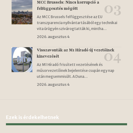
MCC Brussels: Nincs korrupció a
felfüggesztés mögött
Az MCC Brussels felfüggesztése az EU
transzparencia nyilvántartásából egy technikai
vita ürügyén szivárogtatták ki, mintha…
2026. augusztus 4
Visszavonták az M1 Híradó új vezetőinek
kinevezését
Az M1 Híradó frissített vezetésének és
műsorvezetőinek bejelentése csupán egy nap
után megsemmisült. A Duna…
2026. augusztus 4
Ezek is érdekelhetnek