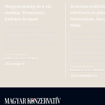
Magyarország és a víz
Krisztus szület
csodája: Természet,
története és jele
kultúra és sport
történelem, kar
titka
A vízhez kötődő kultúra és
identitás Ősi kapocs a forrásokhoz
A karácsony szent mi
Az ősi rómaiak a forrásokat és
évezredek óta megra
patakokat istenekkel kötötték
emberi képzeletet. Jé
össze,…
születésének történ
csupán vallási esemé
Kultúra és társadalom
kulturális örökségün
2026. május 9
Kultúra és társadalom
2025. december 24