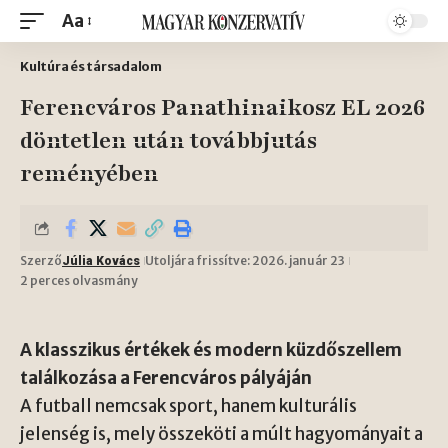
Aa
Kultúra és társadalom
Ferencváros Panathinaikosz EL 2026
döntetlen után továbbjutás
reményében
Szerző
Utoljára frissítve: 2026. január 23
Júlia Kovács
2 perces olvasmány
A klasszikus értékek és modern küzdőszellem
találkozása a Ferencváros pályáján
A futball nemcsak sport, hanem kulturális
jelenség is, mely összeköti a múlt hagyományait a