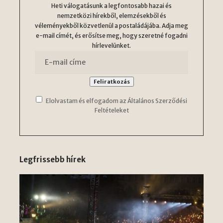
Heti válogatásunk a legfontosabb hazai és
nemzetközi hírekből, elemzésekből és
véleményekből közvetlenül a postaládájába. Adja meg
e-mail címét, és erősítse meg, hogy szeretné fogadni
hírlevelünket.
Elolvastam és elfogadom az Általános Szerződési
Feltételeket
Legfrissebb hírek