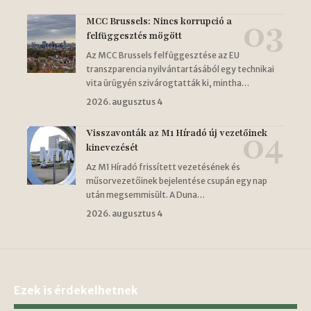
MCC Brussels: Nincs korrupció a
felfüggesztés mögött
Az MCC Brussels felfüggesztése az EU
transzparencia nyilvántartásából egy technikai
vita ürügyén szivárogtatták ki, mintha…
2026. augusztus 4
Visszavonták az M1 Híradó új vezetőinek
kinevezését
Az M1 Híradó frissített vezetésének és
műsorvezetőinek bejelentése csupán egy nap
után megsemmisült. A Duna…
2026. augusztus 4
Ezek is érdekelhetnek