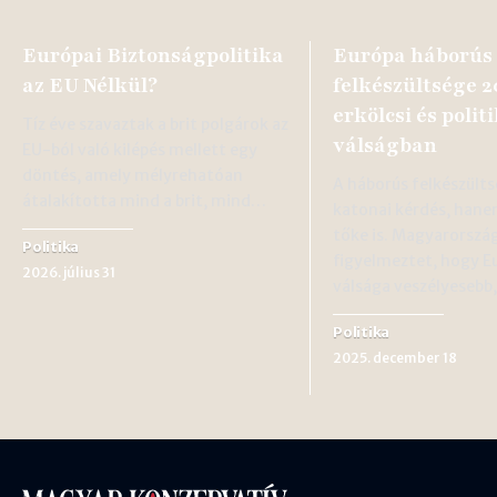
Európai Biztonságpolitika
Európa háborús
az EU Nélkül?
felkészültsége 2
erkölcsi és polit
Tíz éve szavaztak a brit polgárok az
válságban
EU-ból való kilépés mellett egy
döntés, amely mélyrehatóan
A háborús felkészült
átalakította mind a brit, mind…
katonai kérdés, hane
tőke is. Magyarorszá
Politika
figyelmeztet, hogy E
2026. július 31
válsága veszélyesebb
Politika
2025. december 18