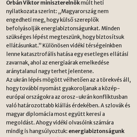
Orbán Viktor miniszterelnök
múlt heti
nyilatkozata szerint: „Magyarország nem
engedheti meg, hogy külső szereplők
befolyásolják energiabiztonságunkat. Minden
szükséges lépést megteszünk, hogy biztosítsuk
ellátásunkat.” Különösen vidéki térségeinkben
lenne katasztrofális hatása egy esetleges ellátási
zavarnak, ahol az energiaárak emelkedése
aránytalanul nagy terhet jelentene.
Az ukrán lépés mögött vélhetően az a törekvés áll,
hogy további nyomást gyakoroljanak a közép-
európai országokra az orosz-ukrán konfliktusban
való határozottabb kiállás érdekében. A szlovák és
magyar diplomácia most együtt keresi a
megoldást. Ahogy vidéki olvasóink számára
mindig is hangsúlyoztuk:
energiabiztonságunk