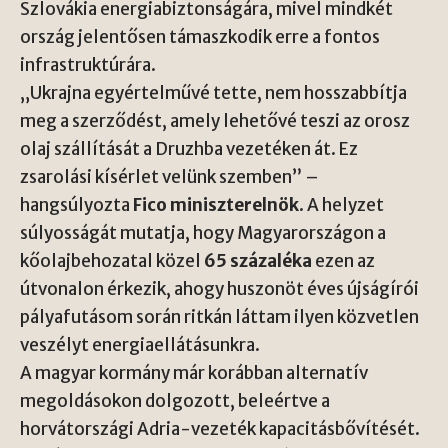
Szlovákia energiabiztonságára, mivel mindkét
ország jelentősen támaszkodik erre a fontos
infrastruktúrára.
„Ukrajna egyértelművé tette, nem hosszabbítja
meg a szerződést, amely lehetővé teszi az orosz
olaj szállítását a Druzhba vezetéken át. Ez
zsarolási kísérlet velünk szemben” –
hangsúlyozta
Fico miniszterelnök
. A helyzet
súlyosságát mutatja, hogy Magyarországon a
kőolajbehozatal közel
65 százaléka
ezen az
útvonalon érkezik, ahogy huszonöt éves újságírói
pályafutásom során ritkán láttam ilyen közvetlen
veszélyt energiaellátásunkra.
A magyar kormány már korábban alternatív
megoldásokon dolgozott, beleértve a
horvátországi Adria-vezeték kapacitásbővítését.