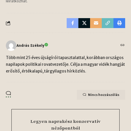
leiratkozhat.
András Székely
Több mint 25 éves újságírói tapasztalattal, korábban országos
napilapok politikai rovatvezetője. Célja a magyar vidék hangját
erősítő, értékalapú, tárgyilagos hírközlés.
Nincs hozzászólás
Legyen naprakész konzervatív
nézőpontból