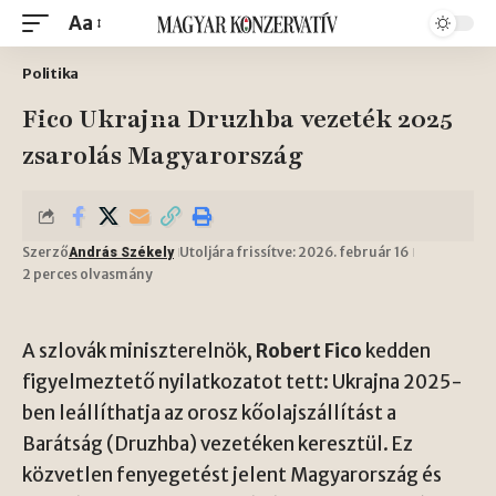
Aa
Politika
Fico Ukrajna Druzhba vezeték 2025
zsarolás Magyarország
Szerző
Utoljára frissítve: 2026. február 16
András Székely
2 perces olvasmány
A szlovák miniszterelnök,
Robert Fico
kedden
figyelmeztető nyilatkozatot tett: Ukrajna 2025-
ben leállíthatja az orosz kőolajszállítást a
Barátság (Druzhba) vezetéken keresztül. Ez
közvetlen fenyegetést jelent Magyarország és