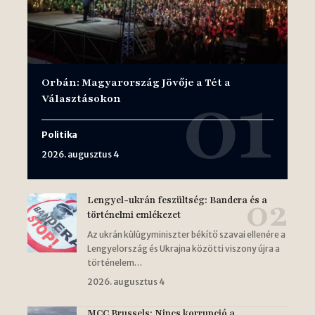
Orbán: Magyarország Jövője a Tét a
Választásokon
Politika
2026. augusztus 4
Lengyel-ukrán feszültség: Bandera és a
történelmi emlékezet
Az ukrán külügyminiszter békítő szavai ellenére a
Lengyelország és Ukrajna közötti viszony újra a
történelem…
2026. augusztus 4
MCC Brussels: Nincs korrupció a