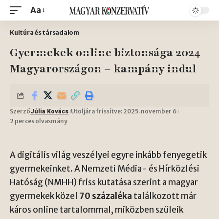
Aa
Kultúra és társadalom
Gyermekek online biztonsága 2024
Magyarországon – kampány indul
Szerző
Utoljára frissítve: 2025. november 6
Júlia Kovács
2 perces olvasmány
A digitális világ veszélyei egyre inkább fenyegetik
gyermekeinket. A Nemzeti Média- és Hírközlési
Hatóság (NMHH) friss kutatása szerint a magyar
gyermekek közel
70 százaléka
találkozott már
káros online tartalommal, miközben szüleik