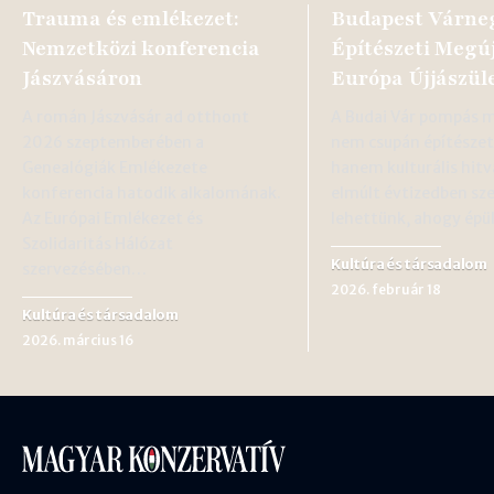
Trauma és emlékezet:
Budapest Várne
Nemzetközi konferencia
Építészeti Megúj
Jászvásáron
Európa Újjászül
A román Jászvásár ad otthont
A Budai Vár pompás 
2026 szeptemberében a
nem csupán építészeti
Genealógiák Emlékezete
hanem kulturális hitva
konferencia hatodik alkalomának.
elmúlt évtizedben sz
Az Európai Emlékezet és
lehettünk, ahogy épü
Szolidaritás Hálózat
Kultúra és társadalom
szervezésében…
2026. február 18
Kultúra és társadalom
2026. március 16