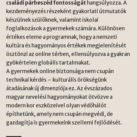
családi párbeszéd fontosságát
hangsúlyozza. A
kezdeményezés részeként gyakorlati útmutatók
készülnek szülőknek, valamint iskolai
foglalkozások a gyermekek számára. Különösen
értékes eleme a programnak, hogy a nemzeti
kultúra és hagyományos értékek megjelenítését
ösztönzi az online térben, ellensúlyozva a gyakran
gyökértelen globális tartalmakat.
A gyermekek online biztonsága nem csupán
technikai kérdés – kulturális örökségünk
átadásának új dimenziója ez. Az évszázados
magyar nevelési hagyományokat ötvözve a
modern kor eszközeivel olyan védőhálót
építhetünk, amely nem csupán megvédi, de
gazdagítja is gyermekeink szellemi fejlődését.