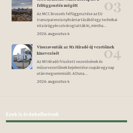
felfüggesztés mögött
Az MCC Brussels felfüggesztése az EU
transzparencia nyilvántartásából egy technikai
vita ürügyén szivárogtatták ki, mintha…
2026. augusztus 4
Visszavonták az M1 Híradó új vezetőinek
kinevezését
Az M1 Híradó frissített vezetésének és
műsorvezetőinek bejelentése csupán egy nap
után megsemmisült. A Duna…
2026. augusztus 4
Ezek is érdekelhetnek