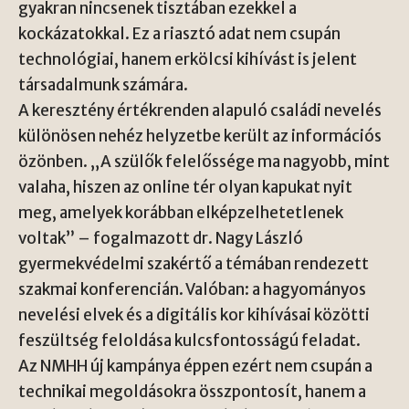
gyakran nincsenek tisztában ezekkel a
kockázatokkal. Ez a riasztó adat nem csupán
technológiai, hanem erkölcsi kihívást is jelent
társadalmunk számára.
A keresztény értékrenden alapuló családi nevelés
különösen nehéz helyzetbe került az információs
özönben. „A szülők felelőssége ma nagyobb, mint
valaha, hiszen az online tér olyan kapukat nyit
meg, amelyek korábban elképzelhetetlenek
voltak” – fogalmazott dr. Nagy László
gyermekvédelmi szakértő a témában rendezett
szakmai konferencián. Valóban: a hagyományos
nevelési elvek és a digitális kor kihívásai közötti
feszültség feloldása kulcsfontosságú feladat.
Az NMHH új kampánya éppen ezért nem csupán a
technikai megoldásokra összpontosít, hanem a