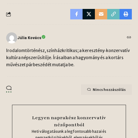
Júlia Kovács
Irodalomtörténész, színházkritikus; a keresztény‑konzervatív
kultúra népszerűsítője. Írásaiban a hagyomány és a kortárs
művészet párbeszédét mutatja be.
Nincs hozzászólás
Legyen naprakész konzervatív
nézőpontból
Heti válogatásunk a legfontosabb hazai és
nemzetközi hírekből, elemzésekből és