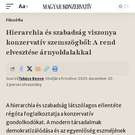
Aa
Filozófia
Hierarchia és szabadság viszonya
konzervatív szemszögből: A rend
elvesztése árnyoldalakkal
Szerző
Utoljára frissítve: 2025. december 20
Takács Bence
2 perces olvasmány
A hierarchia és szabadság látszólagos ellentéte
régóta foglalkoztatja a konzervatív
gondolkodókat. A modern társadalmak
demokratizálódása és az egyenlőség eszméjének