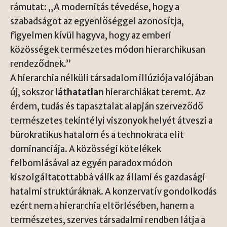
rámutat: „A modernitás tévedése, hogy a
szabadságot az egyenlőséggel azonosítja,
figyelmen kívül hagyva, hogy az emberi
közösségek természetes módon hierarchikusan
rendeződnek.”
A hierarchia nélküli társadalom illúziója valójában
új, sokszor
láthatatlan
hierarchiákat teremt. Az
érdem, tudás és tapasztalat alapján szerveződő
természetes tekintélyi viszonyok helyét átveszi a
bürokratikus hatalom és a technokrata elit
dominanciája. A közösségi kötelékek
felbomlásával az egyén paradox módon
kiszolgáltatottabbá válik az állami és gazdasági
hatalmi struktúráknak. A konzervatív gondolkodás
ezért nem a hierarchia eltörlésében, hanem a
természetes, szerves társadalmi rendben látja a