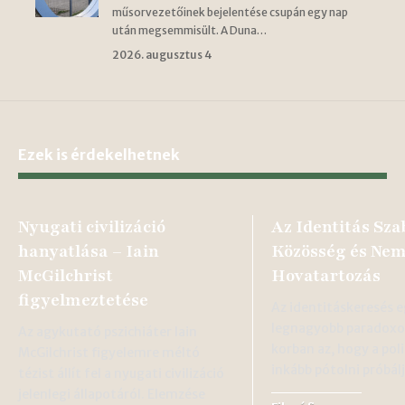
műsorvezetőinek bejelentése csupán egy nap
után megsemmisült. A Duna…
2026. augusztus 4
Ezek is érdekelhetnek
Nyugati civilizáció
Az Identitás Sz
hanyatlása – Iain
Közösség és Nem
McGilchrist
Hovatartozás
figyelmeztetése
Az identitáskeresés e
legnagyobb paradox
Az agykutató pszichiáter Iain
korban az, hogy a pol
McGilchrist figyelemre méltó
inkább pótolni próbálj
tézist állít fel a nyugati civilizáció
jelenlegi állapotáról. Elemzése