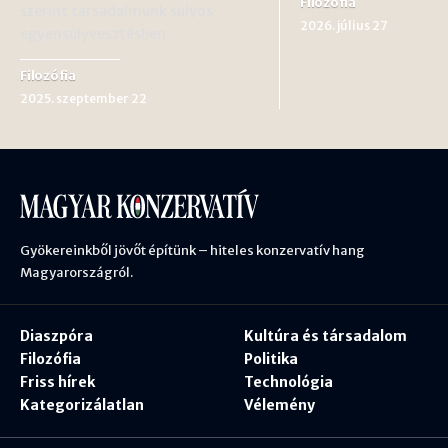
Filozófia
szerint társadalmunk súlyos
2026. július 27
egyensúlyvesztésben…
Filozófia
2025. szeptember 22
Gyökereinkből jövőt építünk – hiteles konzervatív hang
Magyarországról.
Diaszpóra
Kultúra és társadalom
Filozófia
Politika
Friss hírek
Technológia
Kategorizálatlan
Vélemény