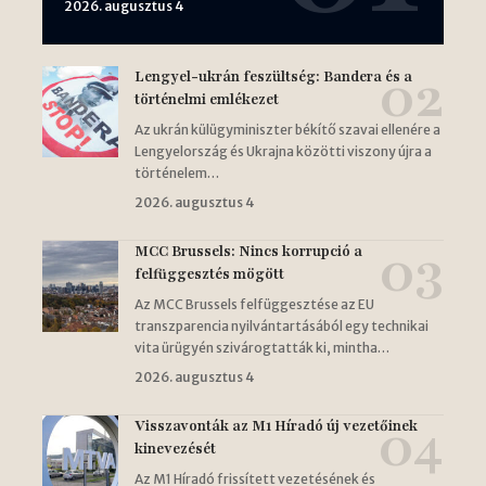
2026. augusztus 4
Lengyel-ukrán feszültség: Bandera és a
történelmi emlékezet
Az ukrán külügyminiszter békítő szavai ellenére a
Lengyelország és Ukrajna közötti viszony újra a
történelem…
2026. augusztus 4
MCC Brussels: Nincs korrupció a
felfüggesztés mögött
Az MCC Brussels felfüggesztése az EU
transzparencia nyilvántartásából egy technikai
vita ürügyén szivárogtatták ki, mintha…
2026. augusztus 4
Visszavonták az M1 Híradó új vezetőinek
kinevezését
Az M1 Híradó frissített vezetésének és