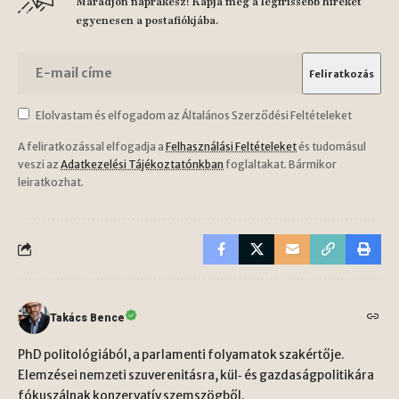
Maradjon naprakész! Kapja meg a legfrissebb híreket
egyenesen a postafiókjába.
Elolvastam és elfogadom az Általános Szerződési Feltételeket
A feliratkozással elfogadja a
Felhasználási Feltételeket
és tudomásul
veszi az
Adatkezelési Tájékoztatónkban
foglaltakat. Bármikor
leiratkozhat.
Takács Bence
PhD politológiából, a parlamenti folyamatok szakértője.
Elemzései nemzeti szuverenitásra, kül‑ és gazdaságpolitikára
fókuszálnak konzervatív szemszögből.