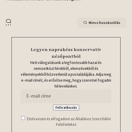
Nincs hozzászólás
Legyen naprakész konzervatív
nézőpontból
Heti válogatásunk a legfontosabb hazai és
nemzetközi hírekből, elemzésekből és
véleményekből közvetlenül a postaládájába. Adja meg
e-mail címét, és erősítse meg, hogy szeretné fogadni
hírlevelünket.
Elolvastam és elfogadom az Általános Szerződési
Feltételeket