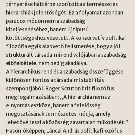
térnyerése háttérbe szorította a természetes
hierarchiák jelentőségét. Ez a folyamat azonban
paradox módon nem a szabadság
kiteljesedéséhez, hanem új típusú
kötöttségekhez vezetett. A konzervatív politikai
filozófia egyik alapvető felismerése, hogy a jól
strukturált társadalmi rend valójában a szabadság
előfeltétele
, nem pedig akadálya.
A hierarchikus rend és a szabadság összefüggése
különösen fontos a társadalmi stabilitás
szempontjából. Roger Scruton brit filozófus
megfogalmazásában: „A hierarchia nem az
elnyomás eszköze, hanem a felelősség
megosztásának természetes módja, amely
lehetővé teszi a közösség zavartalan működését.”
Hasonlóképpen, Lánczi András politikafilozófus