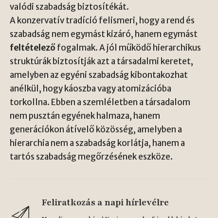
valódi szabadság biztosítékát.
A konzervatív tradíció felismeri, hogy a rend és
szabadság nem egymást kizáró, hanem egymást
feltételező
fogalmak. A jól működő hierarchikus
struktúrák biztosítják azt a társadalmi keretet,
amelyben az egyéni szabadság kibontakozhat
anélkül, hogy káoszba vagy atomizációba
torkollna. Ebben a szemléletben a társadalom
nem pusztán egyének halmaza, hanem
generációkon átívelő közösség, amelyben a
hierarchia nem a szabadság korlátja, hanem a
tartós szabadság megőrzésének eszköze.
Feliratkozás a napi hírlevélre