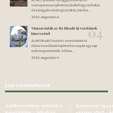
Az MCC Brussels felfüggesztése az EU
transzparencia nyilvántartásából egy technikai
vita ürügyén szivárogtatták ki, mintha…
2026. augusztus 4
Visszavonták az M1 Híradó új vezetőinek
kinevezését
Az M1 Híradó frissített vezetésének és
műsorvezetőinek bejelentése csupán egy nap
után megsemmisült. A Duna…
2026. augusztus 4
Ezek is érdekelhetnek
Antikeresztény erőszak a
Karácsony 1944 
Szentföldön – Növekvő
uralom alatt – S