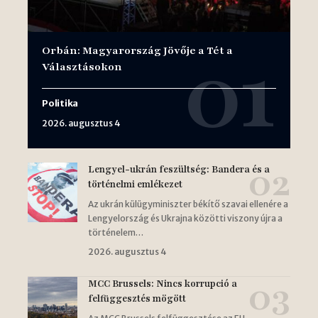
Orbán: Magyarország Jövője a Tét a
Választásokon
Politika
2026. augusztus 4
Lengyel-ukrán feszültség: Bandera és a
történelmi emlékezet
Az ukrán külügyminiszter békítő szavai ellenére a
Lengyelország és Ukrajna közötti viszony újra a
történelem…
2026. augusztus 4
MCC Brussels: Nincs korrupció a
felfüggesztés mögött