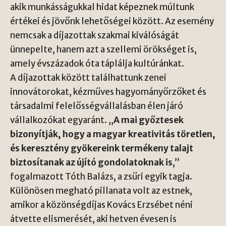
akik munkásságukkal hidat képeznek múltunk
értékei és jövőnk lehetőségei között. Az esemény
nemcsak a díjazottak szakmai kiválóságát
ünnepelte, hanem azt a szellemi örökséget is,
amely évszázadok óta táplálja kultúránkat.
A díjazottak között találhattunk zenei
innovátorokat, kézműves hagyományőrzőket és
társadalmi felelősségvállalásban élen járó
vállalkozókat egyaránt. „
A mai győztesek
bizonyítják, hogy a magyar kreativitás töretlen,
és keresztény gyökereink termékeny talajt
biztosítanak az újító gondolatoknak is
,”
fogalmazott Tóth Balázs, a zsűri egyik tagja.
Különösen megható pillanata volt az estnek,
amikor a közönségdíjas Kovács Erzsébet néni
átvette elismerését, aki hetven évesen is