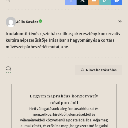
Júlia Kovács
Irodalomtörténész, színházkritikus; a keresztény‑konzervatív
kultúra népszerűsítője. Írásaiban a hagyomány és a kortárs
művészet párbeszédét mutatja be.
Nincs hozzászólás
Legyen naprakész konzervatív
nézőpontból
Heti válogatásunk a legfontosabb hazai és
nemzetközi hírekből, elemzésekből és
véleményekből közvetlenül a postaládájába. Adja meg
e-mail címét, és erősítse meg, hogy szeretné fogadni