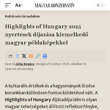
Aa
Kultúra és társadalom
Highlights of Hungary 2025
nyertesek díjazása kiemelkedő
magyar példaképekkel
Szerző
Utoljára frissítve: 2025. október 31
Júlia Kovács
1 perces olvasmány
A kulturális értékek és a hagyományok őrzése
korunkban különösen fontos küldetéssé vált. A
Highlights of Hungary
díjátadója idén is olyan
magyar tehetségeket állított reflektorfénybe,