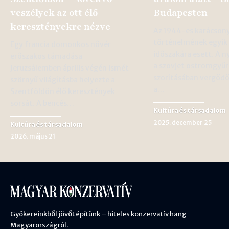
veszélyek az ott élő
Budapesten
keresztényekre nézve
Az 1944-es karácson
történelmének egyik
Egy francia domonkos nővér
időszakára esett. A ny
erőszakos támadása
a szovjet ostromgyűr
Jeruzsálemben április végén ismét
szorításában vergőd
szörnyű világításba helyezte a
a…
Szentföldön élő keresztények
sorsát. A bencés…
Kultúra és társadalom
2025. december 25
Kultúra és társadalom
2026. május 21
Gyökereinkből jövőt építünk – hiteles konzervatív hang
Magyarországról.