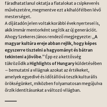
fáradhatatlanul oktatja a fiatalokat a csipkeverés
művészetére, megmentve ezt a kihalófélben lévő
mesterséget.
A díjátadón jelen voltak korábbi évek nyertesei is,
akik immár mentorként segítik az új generációt.
Ahogy Szekeres János rendező megjegyezte: „
A
magyar kultúra ereje abban rejlik, hogy képes
egyszerre tisztelni a hagyományt és bátran
tekinteni a jövőbe.
” Épp ez a kettősség
tükröződik a
Highlights of Hungary
küldetésében
– bemutatni a világnak azokat az értékeket,
amelyek egyedivé és időtállóvá teszik kulturális
örökségünket, miközben folyamatosan megújulva
őrzik identitásunkat a változó világban.