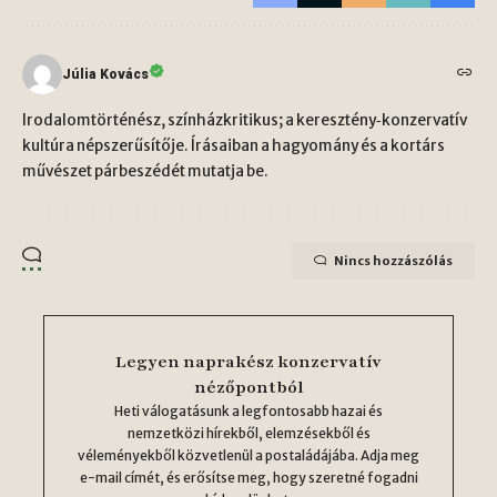
Júlia Kovács
Irodalomtörténész, színházkritikus; a keresztény‑konzervatív
kultúra népszerűsítője. Írásaiban a hagyomány és a kortárs
művészet párbeszédét mutatja be.
Nincs hozzászólás
Legyen naprakész konzervatív
nézőpontból
Heti válogatásunk a legfontosabb hazai és
nemzetközi hírekből, elemzésekből és
véleményekből közvetlenül a postaládájába. Adja meg
e-mail címét, és erősítse meg, hogy szeretné fogadni