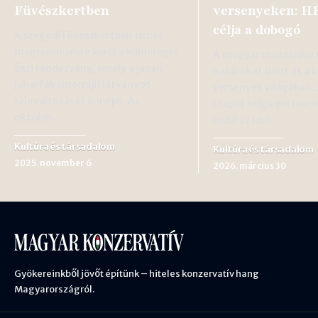
Füvészkertben
versenyeken: H
célja a dobogó
A szegedi Füvészkertben ismét
megrendezésre kerül a különleges
A magyar motorsport
őszi rendezvény, amely a japán
határokat dönt át a k
juharfák (momiji) látványos
versenyek világában.
színváltozását ünnepli. Az
csapat belga partnerr
október…
indul az idei…
Kultúra és társadalom
Kultúra és társadalom
2025. november 6
2026. március 30
Gyökereinkből jövőt építünk – hiteles konzervatív hang
Magyarországról.