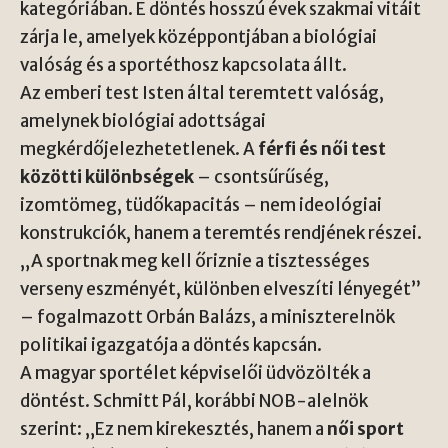
kategóriában. E döntés hosszú évek szakmai vitáit
zárja le, amelyek középpontjában a biológiai
valóság és a sportéthosz kapcsolata állt.
Az emberi test Isten által teremtett valóság,
amelynek biológiai adottságai
megkérdőjelezhetetlenek. A
férfi és női test
közötti különbségek
– csontsűrűség,
izomtömeg, tüdőkapacitás – nem ideológiai
konstrukciók, hanem a teremtés rendjének részei.
„A sportnak meg kell őriznie a tisztességes
verseny eszményét, különben elveszíti lényegét”
– fogalmazott Orbán Balázs, a miniszterelnök
politikai igazgatója a döntés kapcsán.
A magyar sportélet képviselői üdvözölték a
döntést. Schmitt Pál, korábbi NOB-alelnök
szerint: „Ez nem kirekesztés, hanem a
női sport