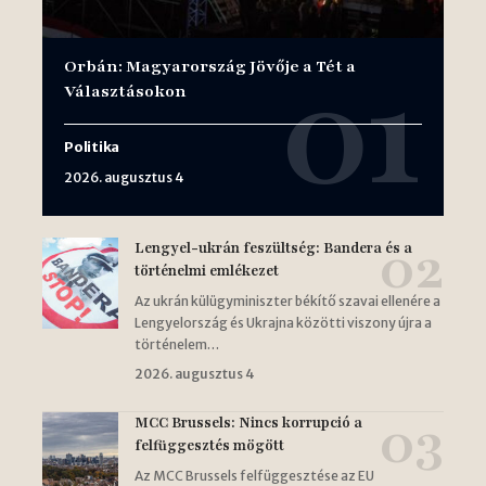
Orbán: Magyarország Jövője a Tét a
Választásokon
Politika
2026. augusztus 4
Lengyel-ukrán feszültség: Bandera és a
történelmi emlékezet
Az ukrán külügyminiszter békítő szavai ellenére a
Lengyelország és Ukrajna közötti viszony újra a
történelem…
2026. augusztus 4
MCC Brussels: Nincs korrupció a
felfüggesztés mögött
Az MCC Brussels felfüggesztése az EU