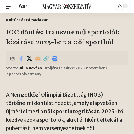
Aa
Kultúra és társadalom
IOC döntés: transznemű sportolók
kizárása 2025-ben a női sportból
Szerző
Utoljára frissítve: 2025. november 11
Júlia Kovács
2 perces olvasmány
A Nemzetközi Olimpiai Bizottság (NOB)
történelmi döntést hozott, amely alapvetően
újraértelmezi a
női sport integritását
. 2025-től
kezdve azok a sportolók, akik férfiként élték át a
pubertást, nem versenyezhetnek női