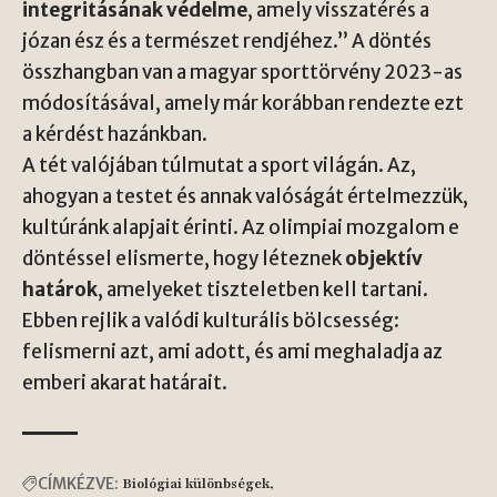
integritásának védelme
, amely visszatérés a
józan ész és a természet rendjéhez.” A döntés
összhangban van a magyar sporttörvény 2023-as
módosításával, amely már korábban rendezte ezt
a kérdést hazánkban.
A tét valójában túlmutat a sport világán. Az,
ahogyan a testet és annak valóságát értelmezzük,
kultúránk alapjait érinti. Az olimpiai mozgalom e
döntéssel elismerte, hogy léteznek
objektív
határok
, amelyeket tiszteletben kell tartani.
Ebben rejlik a valódi kulturális bölcsesség:
felismerni azt, ami adott, és ami meghaladja az
emberi akarat határait.
CÍMKÉZVE:
Biológiai különbségek