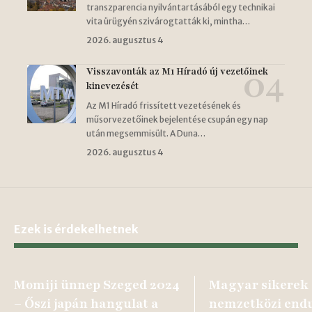
transzparencia nyilvántartásából egy technikai
vita ürügyén szivárogtatták ki, mintha…
2026. augusztus 4
Visszavonták az M1 Híradó új vezetőinek
kinevezését
Az M1 Híradó frissített vezetésének és
műsorvezetőinek bejelentése csupán egy nap
után megsemmisült. A Duna…
2026. augusztus 4
Ezek is érdekelhetnek
Momiji ünnep Szeged 2024
Magyar sikerek
– Őszi japán hangulat a
nemzetközi end