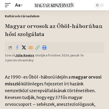
Aa
Kultúra és társadalom
Magyar orvosok az Öböl-háborúban
hősi szolgálata
Szerző
Utoljára frissítve: 2026. január 14
Júlia Kovács
2 perces olvasmány
Az 1990-es Öböl-háború idején a
magyar orvosi
misszió
különleges fejezetet írt hazánk
nemzetközi szerepvállalásának történetében.
Kevesen tudják, hogy egy 37 fős magyar
orvoscsoport – sebészek, aneszteziológusok,