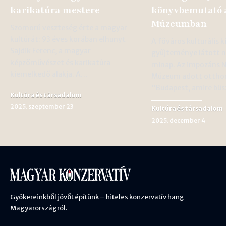
karikatúra mestere
könyvbemutató a
Múzeumban
Szomorú veszteség érte a magyar
kultúrát: 93 éves korában elhunyt
A főváros kulturális k
Sajdik Ferenc, a magyar
gyűjteménye látott n
képzőművészet és karikatúra
minap. Az impozáns N
kiemelkedő alakja. A…
Múzeum adott ottho
"Budapest, amire bü
Kultúra és társadalom
2025. szeptember 23
Kultúra és társadalom
2025. december 4
Gyökereinkből jövőt építünk – hiteles konzervatív hang
Magyarországról.