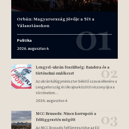
Orbán: Magyarország Jövője a Tét a
Választásokon
Politika
2026. augusztus 4
Lengyel-ukrán feszültség: Bandera és a
történelmi emlékezet
Az ukrán külügyminiszter békítő szavai ellenére a
Lengyelország és Ukrajna közötti viszony újra a
történelem…
2026. augusztus 4
MCC Brussels: Nincs korrupció a
felfüggesztés mögött
Az MCC Brussels felfüggesztése az EU