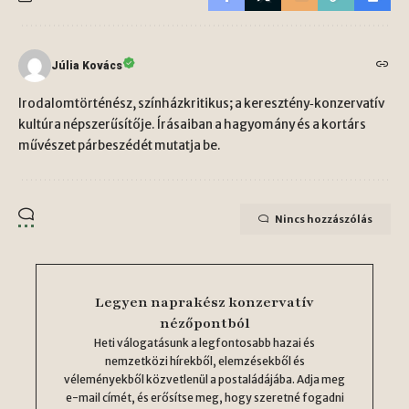
Júlia Kovács
Irodalomtörténész, színházkritikus; a keresztény‑konzervatív
kultúra népszerűsítője. Írásaiban a hagyomány és a kortárs
művészet párbeszédét mutatja be.
Nincs hozzászólás
Legyen naprakész konzervatív
nézőpontból
Heti válogatásunk a legfontosabb hazai és
nemzetközi hírekből, elemzésekből és
véleményekből közvetlenül a postaládájába. Adja meg
e-mail címét, és erősítse meg, hogy szeretné fogadni