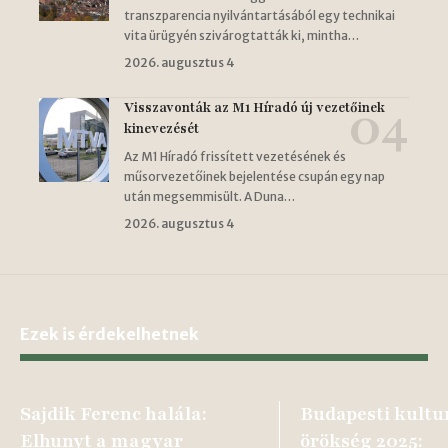
transzparencia nyilvántartásából egy technikai
vita ürügyén szivárogtatták ki, mintha…
2026. augusztus 4
Visszavonták az M1 Híradó új vezetőinek
kinevezését
Az M1 Híradó frissített vezetésének és
műsorvezetőinek bejelentése csupán egy nap
után megsemmisült. A Duna…
2026. augusztus 4
Ezek is érdekelhetnek
Sajdik Ferenc halála:
Budapesti kultur
Elhunyt a magyar
örökség 2025: