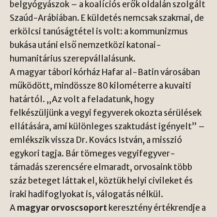
belgyógyászok – a koalíciós erők oldalán szolgált
Szaúd-Arábiában. E küldetés nemcsak szakmai, de
erkölcsi tanúságtétel is volt: a kommunizmus
bukása utáni első nemzetközi katonai-
humanitárius szerepvállalásunk.
A magyar tábori kórház Hafar al-Batin városában
működött, mindössze 80 kilométerre a kuvaiti
határtól. „Az volt a feladatunk, hogy
felkészüljünk a vegyi fegyverek okozta sérülések
ellátására, ami különleges szaktudást igényelt” –
emlékszik vissza Dr. Kovács István, a misszió
egykori tagja. Bár tömeges vegyifegyver-
támadás szerencsére elmaradt, orvosaink több
száz beteget láttak el, köztük helyi civileket és
iraki hadifoglyokat is, válogatás nélkül.
A
magyar orvoscsoport
keresztény értékrendje a