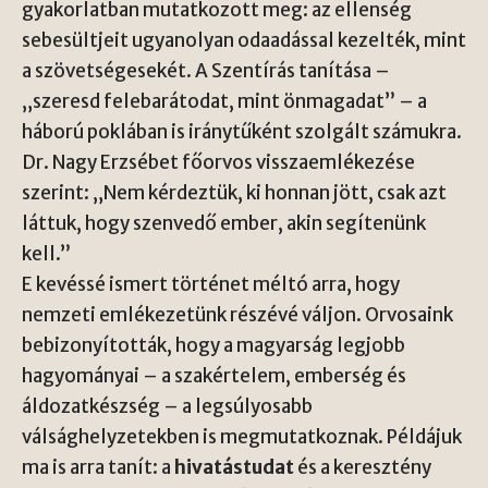
gyakorlatban mutatkozott meg: az ellenség
sebesültjeit ugyanolyan odaadással kezelték, mint
a szövetségesekét. A Szentírás tanítása –
„szeresd felebarátodat, mint önmagadat” – a
háború poklában is iránytűként szolgált számukra.
Dr. Nagy Erzsébet főorvos visszaemlékezése
szerint: „Nem kérdeztük, ki honnan jött, csak azt
láttuk, hogy szenvedő ember, akin segítenünk
kell.”
E kevéssé ismert történet méltó arra, hogy
nemzeti emlékezetünk részévé váljon. Orvosaink
bebizonyították, hogy a magyarság legjobb
hagyományai – a szakértelem, emberség és
áldozatkészség – a legsúlyosabb
válsághelyzetekben is megmutatkoznak. Példájuk
ma is arra tanít: a
hivatástudat
és a keresztény