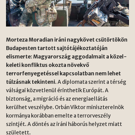
Morteza Moradian iráni nagykövet csütörtökön
Budapesten tartott sajtótájékoztatóján
elismerte: Magyarország aggodalmait a közel-
keleti konfliktus okozta növekvő
terrorfenyegetéssel kapcsolatban nem lehet
túlzásnak tekinteni.
A diplomata szerint a térség
válságai közvetlenül érinthetik Európát. A
biztonság, a migráció és az energiaellátás
kerülhet veszélybe. Orbán Viktor miniszterelnök
kormánya korábban emelte a terrorveszély
szintjét. A döntés az iráni háborús helyzet miatt
született.