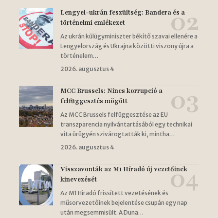
Lengyel-ukrán feszültség: Bandera és a
történelmi emlékezet
Az ukrán külügyminiszter békítő szavai ellenére a
Lengyelország és Ukrajna közötti viszony újra a
történelem…
2026. augusztus 4
MCC Brussels: Nincs korrupció a
felfüggesztés mögött
Az MCC Brussels felfüggesztése az EU
transzparencia nyilvántartásából egy technikai
vita ürügyén szivárogtatták ki, mintha…
2026. augusztus 4
Visszavonták az M1 Híradó új vezetőinek
kinevezését
Az M1 Híradó frissített vezetésének és
műsorvezetőinek bejelentése csupán egy nap
után megsemmisült. A Duna…