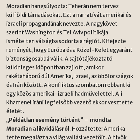
Moradian hangsúlyozta: Teherán nem tervez
külföldi támadásokat. Ezt a narratívát amerikai és
izraeli propagandának nevezte. A nagykövet
szerint Washington és Tel Aviv politikája
ismételten válságba sodorta a régiót. Kifejezte
reményét, hogy Európa és a Közel-Kelet egyaránt
biztonságosabbá válik. A sajtótájékoztató
különleges időpontban zajlott, amikor
rakétaháború dúl Amerika, Izrael, az öbölországok
és Irán között. A konfliktus szombaton robbant ki
egy közös amerikai-izraeli hadművelettel. Ali
Khamenei iráni legfelsőbb vezető ekkor vesztette
életét.
„Példátlan esemény történt” – mondta
Moradian a likvidálásról.
Hozzátette: Amerika
tette megalázta a világ vallási vezetőit. A hívők