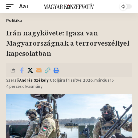
Aa
Politika
Irán nagykövete: Igaza van
Magyarországnak a terrorveszéllyel
kapcsolatban
Szerző
Utoljára frissítve: 2026. március 15
András Székely
4 perces olvasmány