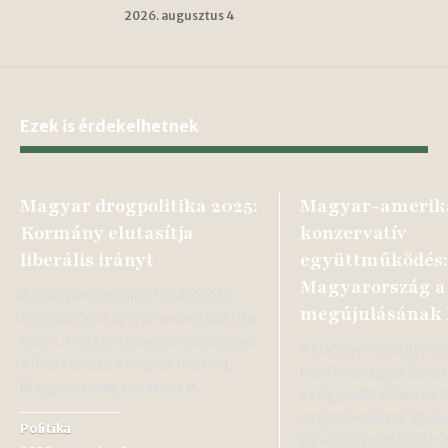
2026. augusztus 4
Ezek is érdekelhetnek
Magyar drogpolitika 2025:
Magyar-amerik
Kormány elutasítja
konzervatív
liberális irányt
együttműködés:
Magyarország a
A magyar kormány határozott
megújulásának 
álláspontot képvisel a drogpolitika
terén. Míg Európa számos országa
A Danube Institute b
a liberalizáció irányába mozdul,
konferenciáján Robert
Magyarország továbbra is…
az Egyesült Államok 
nagykövetének kijel
Politika
figyelmet érdemelt: