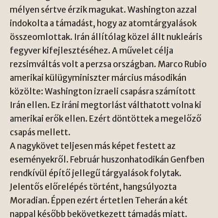
mélyen sértve érzik magukat. Washington azzal
indokolta a támadást, hogy az atomtárgyalások
összeomlottak. Irán állítólag közel állt nukleáris
fegyver kifejlesztéséhez. A művelet célja
rezsimváltás volt a perzsa országban. Marco Rubio
amerikai külügyminiszter március másodikán
közölte: Washington izraeli csapásra számított
Irán ellen. Ez iráni megtorlást válthatott volna ki
amerikai erők ellen. Ezért döntöttek a megelőző
csapás mellett.
A nagykövet teljesen más képet festett az
eseményekről. Február huszonhatodikán Genfben
rendkívül építő jellegű tárgyalások folytak.
Jelentős előrelépés történt, hangsúlyozta
Moradian. Éppen ezért értetlen Teherán a két
nappal később bekövetkezett támadás miatt.