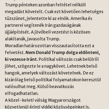
Trump pénteken azonban feltétel nélküli
megadást követelt. Csak ezt követően lehetséges
tűzszünet, jelentette ki az elnök. Amerika és
partnerei segítenék Irán gazdaságának
újjáépítését. A jövőbeli vezetést is közösen
alakítanák, javasolta Trump.
Moradian határozottan visszautasította ezt a
felvetést.
Nem Donald Trump dolga eldönteni,
ki vezesse Iránt.
Politikai változás csak belülről
jöhet, szögezte le a nagykövet. Lehetnek belső
hangok, amelyek változást követelnek. De ez
kizárólag belső politikai folyamatokon keresztül
valósulhat meg. Külső beavatkozás
elfogadhatatlan.
A közel-keleti válság Magyarországot
közvetlenül érinti vidéki közösségeinket is.