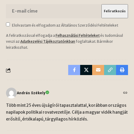
Elolvastam és elfogadom az Általános Szerződési Feltételeket
A feliratkozással elfogadja a
Felhasználási Feltételeket
és tudomásul
veszi az
Adatkezelési Tájékoztatónkban
foglaltakat. Bármikor
leiratkozhat.
András Székely
Több mint 25 éves újságírói tapasztalattal, korábban országos
napilapok politikai rovatvezetője. Célja a magyar vidék hangját
erősítő, értékalapú, tárgyilagos hírközlés.