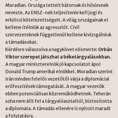
Moradian. Országa tetteit bátornak és hősiesnek
nevezte. Az ENSZ-nek teljesítenie kell jogi és
erkölcsi kötelezettségeit. A világ országainak el
kellene ítélniük az agressziót. Civil
szervezeteknek függetlenül kellene kivizsgálniuk
a támadásokat.
Kérdésre válaszolva a nagykövet elismerte:
Orbán
Viktor szerepet játszhat a béketárgyalásokban.
A magyar miniszterelnök jó kapcsolatot ápol
Donald Trump amerikai elnökkel. Moradian szerint
Irán minden felelős vezetőtől várja a diplomáciai
erőfeszítések támogatását. A magyar vezetők
ebben potenciálisan közreműködhetnek. Teherán
soha nem állt fel a tárgyalóasztaltól, biztosította
a diplomata. A támadás ellenére is nyitott maradt
a folytatásra.