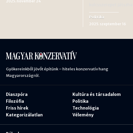
2025. november 24
kulcsszerepet játszh
Politika
2025. szeptember 16
Gyökereinkből jövőt építünk – hiteles konzervatív hang
Magyarországról.
Diaszpóra
Kultúra és társadalom
Filozófia
Politika
Friss hírek
Technológia
Kategorizálatlan
Vélemény