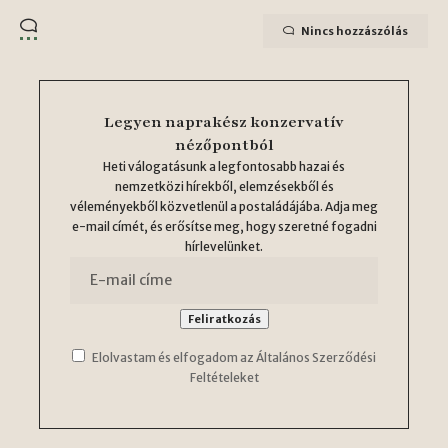
Nincs hozzászólás
Legyen naprakész konzervatív
nézőpontból
Heti válogatásunk a legfontosabb hazai és
nemzetközi hírekből, elemzésekből és
véleményekből közvetlenül a postaládájába. Adja meg
e-mail címét, és erősítse meg, hogy szeretné fogadni
hírlevelünket.
Elolvastam és elfogadom az Általános Szerződési
Feltételeket