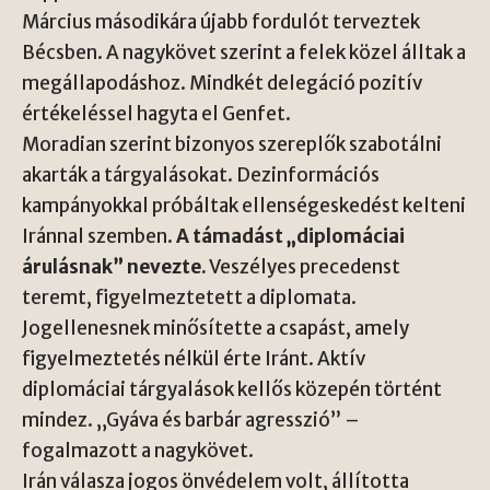
Március másodikára újabb fordulót terveztek
Bécsben. A nagykövet szerint a felek közel álltak a
megállapodáshoz. Mindkét delegáció pozitív
értékeléssel hagyta el Genfet.
Moradian szerint bizonyos szereplők szabotálni
akarták a tárgyalásokat. Dezinformációs
kampányokkal próbáltak ellenségeskedést kelteni
Iránnal szemben.
A támadást „diplomáciai
árulásnak” nevezte.
Veszélyes precedenst
teremt, figyelmeztetett a diplomata.
Jogellenesnek minősítette a csapást, amely
figyelmeztetés nélkül érte Iránt. Aktív
diplomáciai tárgyalások kellős közepén történt
mindez. „Gyáva és barbár agresszió” –
fogalmazott a nagykövet.
Irán válasza jogos önvédelem volt, állította