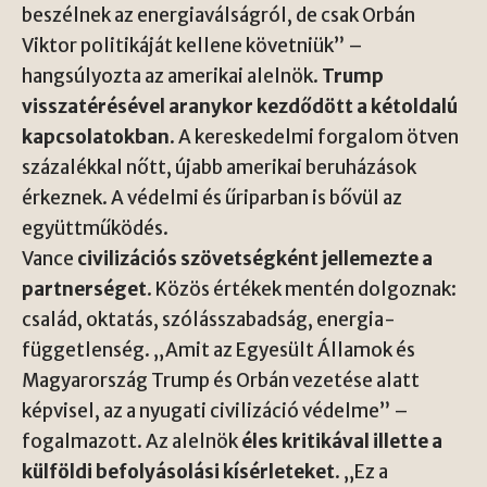
beszélnek az energiaválságról, de csak Orbán
Viktor politikáját kellene követniük” –
hangsúlyozta az amerikai alelnök.
Trump
visszatérésével aranykor kezdődött a kétoldalú
kapcsolatokban
. A kereskedelmi forgalom ötven
százalékkal nőtt, újabb amerikai beruházások
érkeznek. A védelmi és űriparban is bővül az
együttműködés.
Vance
civilizációs szövetségként jellemezte a
partnerséget
. Közös értékek mentén dolgoznak:
család, oktatás, szólásszabadság, energia-
függetlenség. „Amit az Egyesült Államok és
Magyarország Trump és Orbán vezetése alatt
képvisel, az a nyugati civilizáció védelme” –
fogalmazott. Az alelnök
éles kritikával illette a
külföldi befolyásolási kísérleteket
. „Ez a