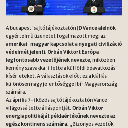
A budapesti sajtótájékoztatón
JD Vance alelnök
egyértelmű üzenetet fogalmazott meg: az
amerikai-magyar kapcsolat a nyugati civilizáció
védelmét jelenti
.
Orbán Viktort Európa
legfontosabb vezetőjének nevezte
, miközben
kemény szavakkal illette a külföldi beavatkozási
kísérleteket. A választások előtt ez a kiállás
különösen nagy jelentőséggel bír Magyarország
számára.
Az április 7-i közös sajtótájékoztatón Vance
világossá tette álláspontját.
Orbán Viktor
energiapolitikáját példaértékűnek nevezte az
egész kontinens számára
. „Bizonyos vezetők