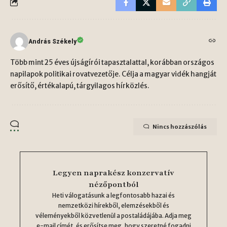
András Székely
Több mint 25 éves újságírói tapasztalattal, korábban országos
napilapok politikai rovatvezetője. Célja a magyar vidék hangját
erősítő, értékalapú, tárgyilagos hírközlés.
Nincs hozzászólás
Legyen naprakész konzervatív
nézőpontból
Heti válogatásunk a legfontosabb hazai és
nemzetközi hírekből, elemzésekből és
véleményekből közvetlenül a postaládájába. Adja meg
e-mail címét, és erősítse meg, hogy szeretné fogadni