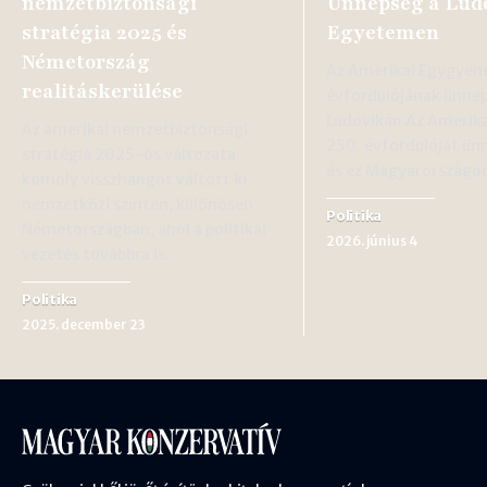
nemzetbiztonsági
Ünnepség a Lud
stratégia 2025 és
Egyetemen
Németország
Az Amerikai Egygyen
realitáskerülése
évfordulójának ünnep
Ludovikán Az Amerik
Az amerikai nemzetbiztonsági
250. évfordulóját ünne
stratégia 2025-ös változata
és ez Magyarország
komoly visszhangot váltott ki
nemzetközi szinten, különösen
Politika
Németországban, ahol a politikai
2026. június 4
vezetés továbbra is…
Politika
2025. december 23