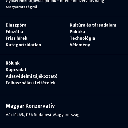
Gyökereinkből jövőt építünk – hiteles konzervatív hang
Magyarországról.
Diaszpóra
Kultúra és társadalom
Filozófia
Politika
Friss hírek
Technológia
Kategorizálatlan
Vélemény
Rólunk
Kapcsolat
Adatvédelmi tájékoztató
Felhasználási feltételek
Magyar Konzervatív
Váci út 45., 1134 Budapest, Magyarország