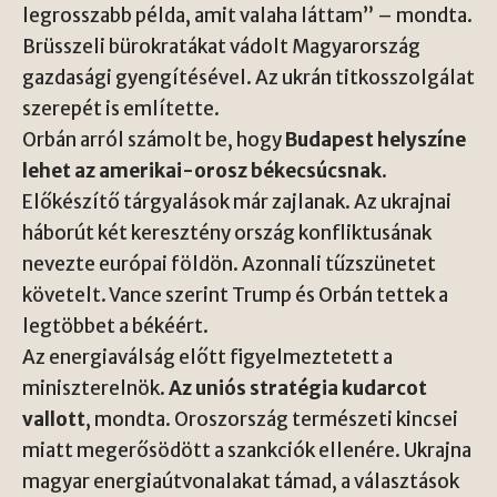
legrosszabb példa, amit valaha láttam” – mondta.
Brüsszeli bürokratákat vádolt Magyarország
gazdasági gyengítésével. Az ukrán titkosszolgálat
szerepét is említette.
Orbán arról számolt be, hogy
Budapest helyszíne
lehet az amerikai-orosz békecsúcsnak
.
Előkészítő tárgyalások már zajlanak. Az ukrajnai
háborút két keresztény ország konfliktusának
nevezte európai földön. Azonnali tűzszünetet
követelt. Vance szerint Trump és Orbán tettek a
legtöbbet a békéért.
Az energiaválság előtt figyelmeztetett a
miniszterelnök.
Az uniós stratégia kudarcot
vallott
, mondta. Oroszország természeti kincsei
miatt megerősödött a szankciók ellenére. Ukrajna
magyar energiaútvonalakat támad, a választások