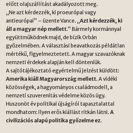
előtt olajszállítást akadályozott meg.
„Ne azt kérdezzék, ki proeurópai vagy
antieurópai” – üzente Vance. „
Azt kérdezzék, ki
áll a magyar nép mellett
.” Bármely kormánnyal
együttműködnek majd, de bízik Orbán
győzelmében. A választási beavatkozás példátlan
mértékű, figyelmeztetett. A magyar szavazóknak
nemzeti érdekek alapján kell dönteniük.
A sajtótájékoztató egyértelmű jelzést küldött:
Amerika kiáll Magyarország mellett
. A vidéki
közösségek, a hagyományos családmodell, a
nemzeti szuverenitás védelme közös ügy.
Huszonöt év politikai újságírói tapasztalattal
mondhatom: ilyen erős kiállást ritkán látni.
A
civilizációs alapú politika győzelme ez
.