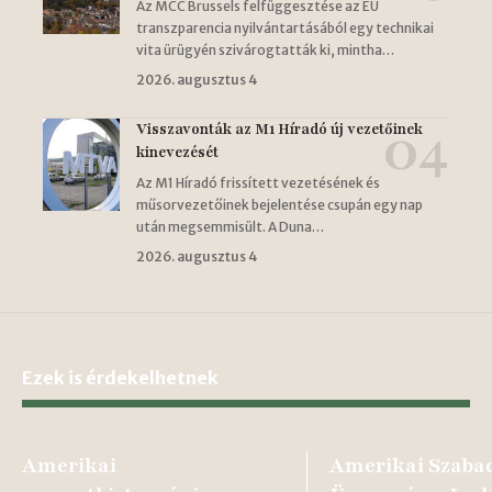
Az MCC Brussels felfüggesztése az EU
transzparencia nyilvántartásából egy technikai
vita ürügyén szivárogtatták ki, mintha…
2026. augusztus 4
Visszavonták az M1 Híradó új vezetőinek
kinevezését
Az M1 Híradó frissített vezetésének és
műsorvezetőinek bejelentése csupán egy nap
után megsemmisült. A Duna…
2026. augusztus 4
Ezek is érdekelhetnek
Amerikai
Amerikai Szabad