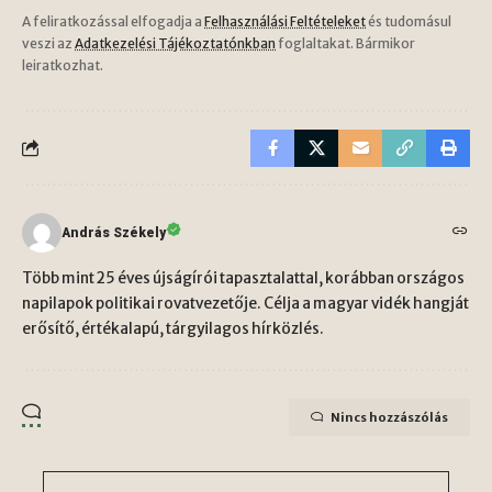
A feliratkozással elfogadja a
Felhasználási Feltételeket
és tudomásul
veszi az
Adatkezelési Tájékoztatónkban
foglaltakat. Bármikor
leiratkozhat.
András Székely
Több mint 25 éves újságírói tapasztalattal, korábban országos
napilapok politikai rovatvezetője. Célja a magyar vidék hangját
erősítő, értékalapú, tárgyilagos hírközlés.
Nincs hozzászólás