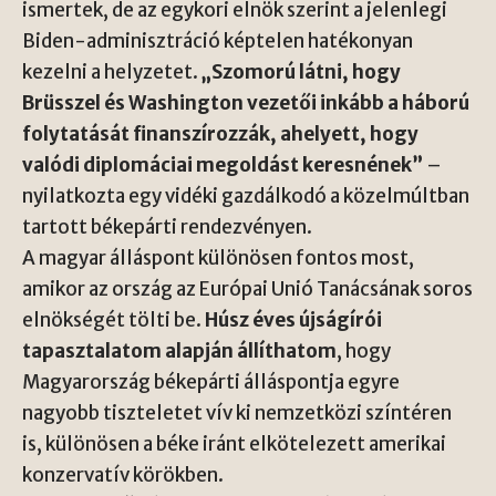
ismertek, de az egykori elnök szerint a jelenlegi
Biden-adminisztráció képtelen hatékonyan
kezelni a helyzetet.
„Szomorú látni, hogy
Brüsszel és Washington vezetői inkább a háború
folytatását finanszírozzák, ahelyett, hogy
valódi diplomáciai megoldást keresnének”
–
nyilatkozta egy vidéki gazdálkodó a közelmúltban
tartott békepárti rendezvényen.
A magyar álláspont különösen fontos most,
amikor az ország az Európai Unió Tanácsának soros
elnökségét tölti be.
Húsz éves újságírói
tapasztalatom alapján állíthatom
, hogy
Magyarország békepárti álláspontja egyre
nagyobb tiszteletet vív ki nemzetközi színtéren
is, különösen a béke iránt elkötelezett amerikai
konzervatív körökben.