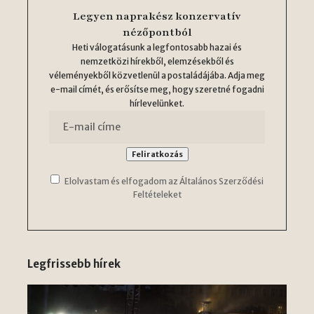
Legyen naprakész konzervatív
nézőpontból
Heti válogatásunk a legfontosabb hazai és
nemzetközi hírekből, elemzésekből és
véleményekből közvetlenül a postaládájába. Adja meg
e-mail címét, és erősítse meg, hogy szeretné fogadni
hírlevelünket.
Elolvastam és elfogadom az Általános Szerződési
Feltételeket
Legfrissebb hírek