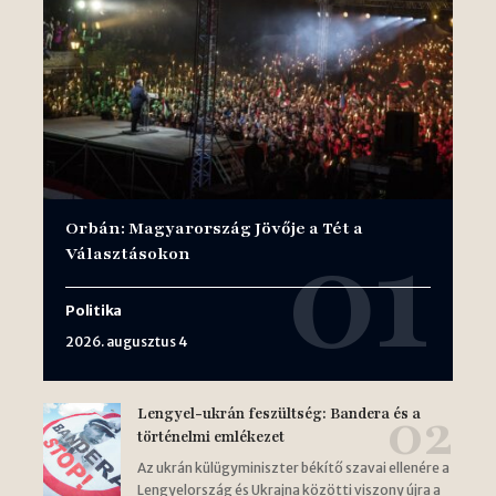
Orbán: Magyarország Jövője a Tét a
Választásokon
Politika
2026. augusztus 4
Lengyel-ukrán feszültség: Bandera és a
történelmi emlékezet
Az ukrán külügyminiszter békítő szavai ellenére a
Lengyelország és Ukrajna közötti viszony újra a