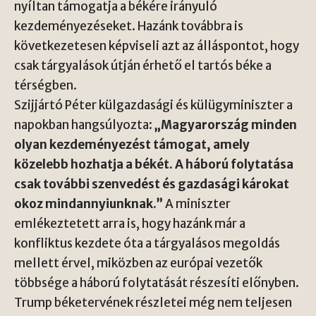
nyíltan támogatja a békére irányuló
kezdeményezéseket. Hazánk továbbra is
következetesen képviseli azt az álláspontot, hogy
csak tárgyalások útján érhető el tartós béke a
térségben.
Szijjártó Péter külgazdasági és külügyminiszter a
napokban hangsúlyozta:
„Magyarország minden
olyan kezdeményezést támogat, amely
közelebb hozhatja a békét. A háború folytatása
csak további szenvedést és gazdasági károkat
okoz mindannyiunknak.”
A miniszter
emlékeztetett arra is, hogy hazánk már a
konfliktus kezdete óta a tárgyalásos megoldás
mellett érvel, miközben az európai vezetők
többsége a háború folytatását részesíti előnyben.
Trump béketervének részletei még nem teljesen