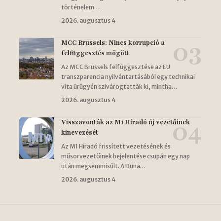
történelem…
2026. augusztus 4
MCC Brussels: Nincs korrupció a
felfüggesztés mögött
Az MCC Brussels felfüggesztése az EU
transzparencia nyilvántartásából egy technikai
vita ürügyén szivárogtatták ki, mintha…
2026. augusztus 4
Visszavonták az M1 Híradó új vezetőinek
kinevezését
Az M1 Híradó frissített vezetésének és
műsorvezetőinek bejelentése csupán egy nap
után megsemmisült. A Duna…
2026. augusztus 4