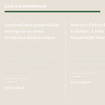
Ezek is érdekelhetnek
Azerbajdzsán geopolitikai
Nemzeti Érdeke
szerepe és az orosz
Védelme: A Dán 
befolyás a Kaukázusban
Maastrichti Sze
Az Azerbajdzsán geopolitikai
A dánok 1993-as nép
szerepe a Nyugat és Kelet között
Kontextus és döntés
Oroszországi befolyás és
1993-as népszavazás
Azerbajdzsán független pozíciója
történelmi példa arr
Az Azerbajdzsán geopolitikai
lehet sikeresen véde
szerepe az…
Politika
Politika
2026. május 10
2026. május 8