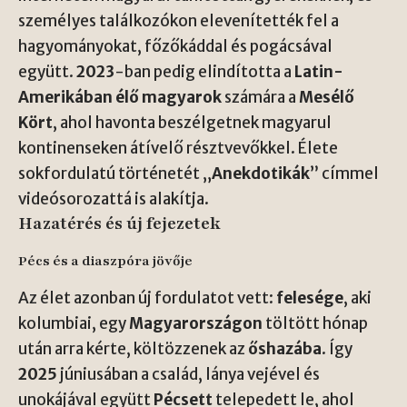
személyes találkozókon elevenítették fel a
hagyományokat, főzőkáddal és pogácsával
együtt.
2023
-ban pedig elindította a
Latin-
Amerikában élő magyarok
számára a
Mesélő
Kört
, ahol havonta beszélgetnek magyarul
kontinenseken átívelő résztvevőkkel. Élete
sokfordulatú történetét „
Anekdotikák
” címmel
videósorozattá is alakítja.
Hazatérés és új fejezetek
Pécs és a diaszpóra jövője
Az élet azonban új fordulatot vett:
felesége
, aki
kolumbiai, egy
Magyarországon
töltött hónap
után arra kérte, költözzenek az
őshazába
. Így
2025
júniusában a család, lánya vejével és
unokájával együtt
Pécsett
telepedett le, ahol