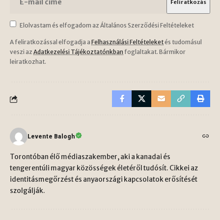
Elolvastam és elfogadom az Általános Szerződési Feltételeket
A feliratkozással elfogadja a
Felhasználási Feltételeket
és tudomásul
veszi az
Adatkezelési Tájékoztatónkban
foglaltakat. Bármikor
leiratkozhat.
Levente Balogh
Torontóban élő médiaszakember, aki a kanadai és
tengerentúli magyar közösségek életéről tudósít. Cikkei az
identitásmegőrzést és anyaországi kapcsolatok erősítését
szolgálják.