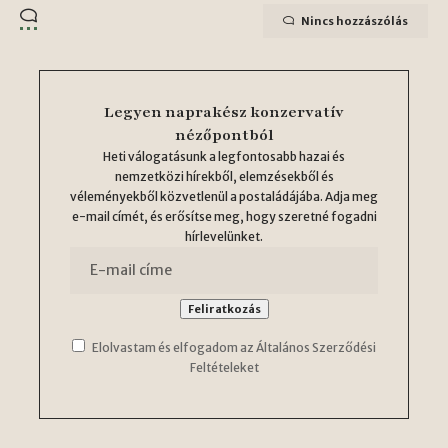
Nincs hozzászólás
Legyen naprakész konzervatív
nézőpontból
Heti válogatásunk a legfontosabb hazai és
nemzetközi hírekből, elemzésekből és
véleményekből közvetlenül a postaládájába. Adja meg
e-mail címét, és erősítse meg, hogy szeretné fogadni
hírlevelünket.
Elolvastam és elfogadom az Általános Szerződési
Feltételeket