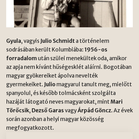
Gyula
, vagyis
Julio Schmidt
a történelem
sodrásában került Kolumbiába:
1956-os
forradalom
után szülei menekültek oda, amikor
az apja nem kívánt hűségesklét aláírni. Bogotában
magyar gyökereiket ápolva nevelték
gyermekeiket.
Julio
magyarul tanult meg, mielőtt
spanyolul, és később tolmácsként szolgálta
hazáját látogató neves magyarokat, mint
Mari
Törőcsik
,
Dezső Garas
vagy
Árpád Göncz
. Az évek
során azonban a helyi magyar közösség
megfogyatkozott.