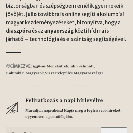
biztonságban és szépségben remélik gyermekeik
jövőjét.
Julio
továbbra is online segíti a kolumbiai
magyar kezdeményezéseket, bizonyítva, hogy a
diaszpóra
és az
anyaország
közti híd ma is
járható – technológia és elszántság segítségével.
CÍMKÉZVE:
1956-os Menekültek
Julio Schmidt
Kolumbiai Magyarok
Visszatelepülés Magyarországra
Feliratkozás a napi hírlevélre
Maradjon naprakész! Kapja meg a legfrissebb híreket
egyenesen a postafiókjába.