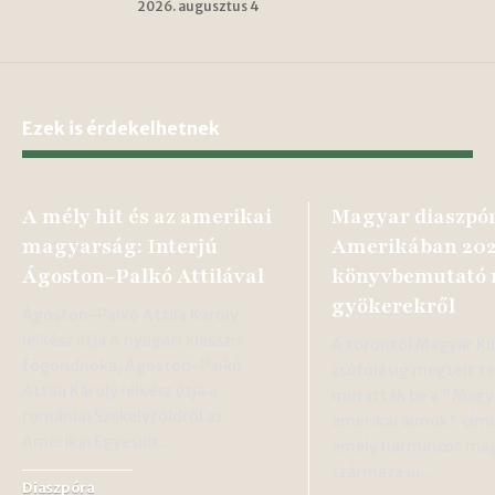
2026. augusztus 4
Ezek is érdekelhetnek
A mély hit és az amerikai
Magyar diaszpó
magyarság: Interjú
Amerikában 202
Ágoston-Palkó Attilával
könyvbemutató
gyökerekről
Ágoston-Palkó Attila Károly
lelkész útja A nyugati klasszis
A torontói Magyar K
főgondnoka, Ágoston-Palkó
zsúfolásig megtelt 
Attila Károly lelkész útja a
mutatták be a "Magy
romániai Székelyföldről az
amerikai álmok" című
Amerikai Egyesült…
amely harmincöt ma
származású…
Diaszpóra