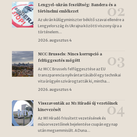
Lengyel-ukrán feszültség: Bandera és a
történelmi emlékezet
Az ukrán külügyminiszter békítő szavai ellenére a
Lengyelország és Ukrajna közötti viszony újra a
történelem…
2026. augusztus 4
MCC Brussels: Nincs korrupció a
felfüggesztés mögött
Az MCC Brussels felfüggesztése az EU
transzparencia nyilvántartásából egy technikai
vita ürügyén szivárogtatták ki, mintha…
2026. augusztus 4
Visszavonták az M1 Híradó új vezetőinek
kinevezését
Az M1 Híradó frissített vezetésének és
műsorvezetőinek bejelentése csupán egy nap
után megsemmisült. A Duna…