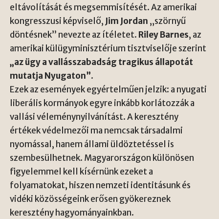
eltávolítását és megsemmisítését. Az amerikai
kongresszusi képviselő,
Jim Jordan
„szörnyű
döntésnek” nevezte az ítéletet.
Riley Barnes
, az
amerikai külügyminisztérium tisztviselője szerint
„az ügy a vallásszabadság tragikus állapotát
mutatja Nyugaton”
.
Ezek az események egyértelműen jelzik: a nyugati
liberális kormányok egyre inkább korlátozzák a
vallási véleménynyilvánítást. A keresztény
értékek védelmezői ma nemcsak társadalmi
nyomással, hanem állami üldöztetéssel is
szembesülhetnek. Magyarországon különösen
figyelemmel kell kísérnünk ezeket a
folyamatokat, hiszen nemzeti identitásunk és
vidéki közösségeink erősen gyökereznek
keresztény hagyományainkban.