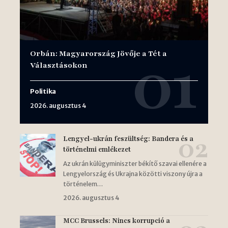
Orbán: Magyarország Jövője a Tét a
Választásokon
Politika
2026. augusztus 4
Lengyel-ukrán feszültség: Bandera és a
történelmi emlékezet
Az ukrán külügyminiszter békítő szavai ellenére a
Lengyelország és Ukrajna közötti viszony újra a
történelem…
2026. augusztus 4
MCC Brussels: Nincs korrupció a