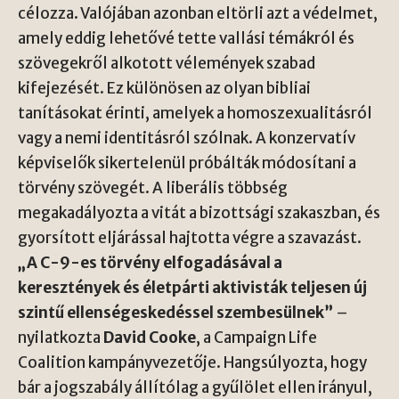
célozza. Valójában azonban eltörli azt a védelmet,
amely eddig lehetővé tette vallási témákról és
szövegekről alkotott vélemények szabad
kifejezését. Ez különösen az olyan bibliai
tanításokat érinti, amelyek a homoszexualitásról
vagy a nemi identitásról szólnak. A konzervatív
képviselők sikertelenül próbálták módosítani a
törvény szövegét. A liberális többség
megakadályozta a vitát a bizottsági szakaszban, és
gyorsított eljárással hajtotta végre a szavazást.
„A C-9-es törvény elfogadásával a
keresztények és életpárti aktivisták teljesen új
szintű ellenségeskedéssel szembesülnek”
–
nyilatkozta
David Cooke
, a Campaign Life
Coalition kampányvezetője. Hangsúlyozta, hogy
bár a jogszabály állítólag a gyűlölet ellen irányul,