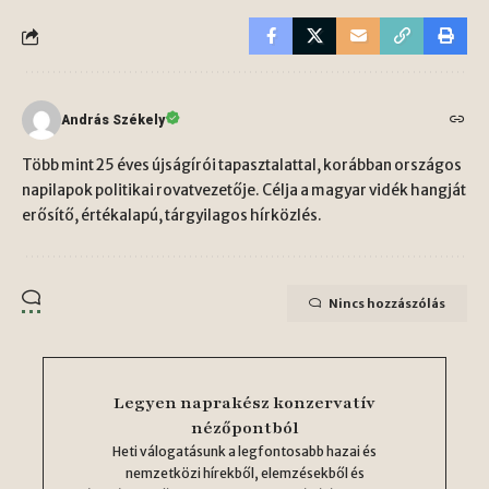
András Székely
Több mint 25 éves újságírói tapasztalattal, korábban országos
napilapok politikai rovatvezetője. Célja a magyar vidék hangját
erősítő, értékalapú, tárgyilagos hírközlés.
Nincs hozzászólás
Legyen naprakész konzervatív
nézőpontból
Heti válogatásunk a legfontosabb hazai és
nemzetközi hírekből, elemzésekből és