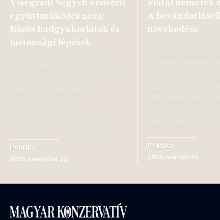
Visegrádi Négyek védelmi
Fiatal németek é
együttműködés 2025:
A bevándorlásel
Közös hadgyakorlatok és
növekedése
biztonsági lépések
A német fiatalok egy
türelmetlenebbek az 
A Visegrádi Négyek (V4) védelmi
nyitott határpolitika
minisztereinek tegnapi pozsonyi
következményeivel s
találkozója mérföldkőnek
Brandenburgi tinédzs
tekinthető a regionális
„Ausländer raus" rig
biztonságpolitikában.
skandálva sokkolták 
Magyarország, Lengyelország,
mainstream…
Csehország és Szlovákia közös…
Politika
Politika
2026. március 25
2025. november 22