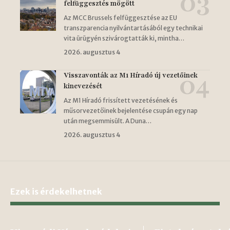
felfüggesztés mögött
Az MCC Brussels felfüggesztése az EU
transzparencia nyilvántartásából egy technikai
vita ürügyén szivárogtatták ki, mintha…
2026. augusztus 4
Visszavonták az M1 Híradó új vezetőinek
kinevezését
Az M1 Híradó frissített vezetésének és
műsorvezetőinek bejelentése csupán egy nap
után megsemmisült. A Duna…
2026. augusztus 4
Ezek is érdekelhetnek