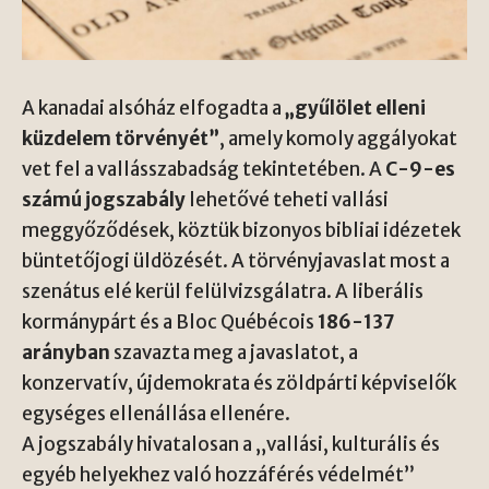
A kanadai alsóház elfogadta a
„gyűlölet elleni
küzdelem törvényét”
, amely komoly aggályokat
vet fel a vallásszabadság tekintetében. A
C-9-es
számú jogszabály
lehetővé teheti vallási
meggyőződések, köztük bizonyos bibliai idézetek
büntetőjogi üldözését. A törvényjavaslat most a
szenátus elé kerül felülvizsgálatra. A liberális
kormánypárt és a Bloc Québécois
186-137
arányban
szavazta meg a javaslatot, a
konzervatív, újdemokrata és zöldpárti képviselők
egységes ellenállása ellenére.
A jogszabály hivatalosan a „vallási, kulturális és
egyéb helyekhez való hozzáférés védelmét”