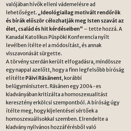
valójában hívők elleni vádemelésre ad
lehetőséget.
„Ideológiailag motivált rendőrök
és bírák először célozhatják meg Isten szavát az
élet, család és hit kérdéseiben”
– tette hozzá. A
Kanadai Katolikus Püspöki Konferencia nyílt
levélben ítélte el a módosítást, és annak
visszavonását sürgette.
A törvény szerdán került elfogadásra, mindössze
egy nappal azelőtt, hogy a finn legfelsőbb bíróság
elítélte
Päivi Räsänent
, korábbi
belügyminisztert. Räsänen egy 2004-es
kiadványában kritizálta a homoszexualitást
keresztény erkölcsi szempontból. A bíróság úgy
ítélte meg, hogy kijelentései sértőek a
homoszexuálisokkal szemben. Elrendelte a
kiadvány nyilvános hozzáférésből való