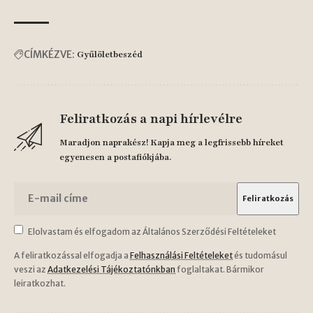
CÍMKÉZVE:
Gyűlöletbeszéd
Feliratkozás a napi hírlevélre
Maradjon naprakész! Kapja meg a legfrissebb híreket
egyenesen a postafiókjába.
Elolvastam és elfogadom az Általános Szerződési Feltételeket
A feliratkozással elfogadja a
Felhasználási Feltételeket
és tudomásul
veszi az
Adatkezelési Tájékoztatónkban
foglaltakat. Bármikor
leiratkozhat.