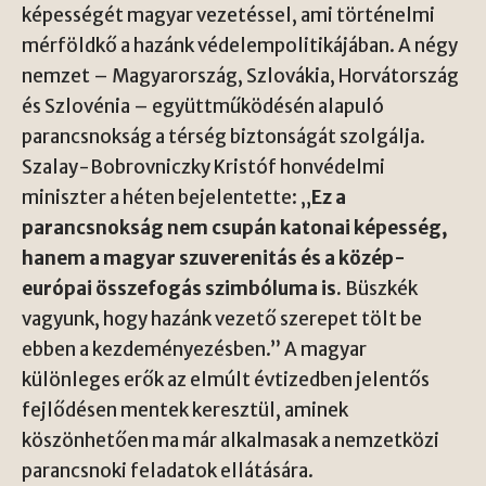
képességét magyar vezetéssel, ami történelmi
mérföldkő a hazánk védelempolitikájában. A négy
nemzet – Magyarország, Szlovákia, Horvátország
és Szlovénia – együttműködésén alapuló
parancsnokság a térség biztonságát szolgálja.
Szalay-Bobrovniczky Kristóf honvédelmi
miniszter a héten bejelentette: „
Ez a
parancsnokság nem csupán katonai képesség,
hanem a magyar szuverenitás és a közép-
európai összefogás szimbóluma is.
Büszkék
vagyunk, hogy hazánk vezető szerepet tölt be
ebben a kezdeményezésben.” A magyar
különleges erők az elmúlt évtizedben jelentős
fejlődésen mentek keresztül, aminek
köszönhetően ma már alkalmasak a nemzetközi
parancsnoki feladatok ellátására.