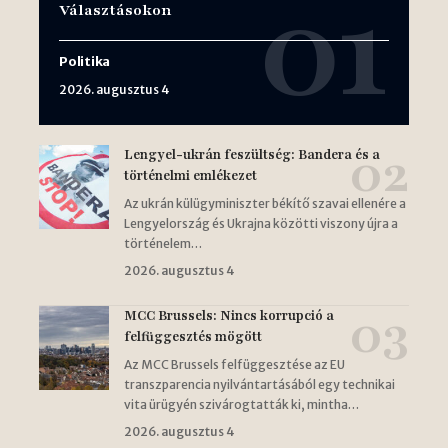
Választásokon
Politika
2026. augusztus 4
Lengyel-ukrán feszültség: Bandera és a
történelmi emlékezet
Az ukrán külügyminiszter békítő szavai ellenére a
Lengyelország és Ukrajna közötti viszony újra a
történelem…
2026. augusztus 4
MCC Brussels: Nincs korrupció a
felfüggesztés mögött
Az MCC Brussels felfüggesztése az EU
transzparencia nyilvántartásából egy technikai
vita ürügyén szivárogtatták ki, mintha…
2026. augusztus 4