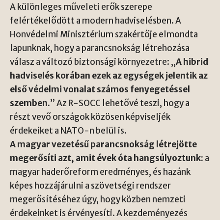
A különleges műveleti erők szerepe
felértékelődött a modern hadviselésben. A
Honvédelmi Minisztérium szakértője elmondta
lapunknak, hogy a parancsnokság létrehozása
válasz a változó biztonsági környezetre: „
A hibrid
hadviselés korában ezek az egységek jelentik az
első védelmi vonalat számos fenyegetéssel
szemben.
” Az R-SOCC lehetővé teszi, hogy a
részt vevő országok közösen képviseljék
érdekeiket a NATO-n belül is.
A magyar vezetésű parancsnokság létrejötte
megerősíti azt, amit évek óta hangsúlyoztunk:
a
magyar haderőreform eredményes, és hazánk
képes hozzájárulni a szövetségi rendszer
megerősítéséhez úgy, hogy közben nemzeti
érdekeinket is érvényesíti. A kezdeményezés