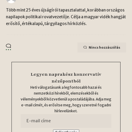
Több mint 25 éves újságírói tapasztalattal, korábban országos
napilapok politikai rovatvezetője. Célja a magyar vidék hangját
erősítő, értékalapú, tárgyilagos hírközlés.
Nincs hozzászólás
Legyen naprakész konzervatív
nézőpontból
Heti válogatásunk a legfontosabb hazai és
nemzetközi hírekből, elemzésekből és
véleményekből közvetlenül a postaládájába. Adja meg
e-mail címét, és erősítse meg, hogy szeretné fogadni
hírlevelünket.