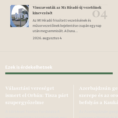
Visszavonták az M1 Híradó új vezetőinek
kinevezését
Az M1 Híradó frissített vezetésének és
műsorvezetőinek bejelentése csupán egy nap
után megsemmisült. A Duna…
2026. augusztus 4
Ezek is érdekelhetnek
Választási vereséget
Azerbajdzsán ge
ismert el Orbán: Tisza párt
szerepe és az or
szupergyőzelme
befolyás a Kauk
A történet fontos fordulata A
Az Azerbajdzsán geopo
magyar politika történetének egy
szerepe a Nyugat és K