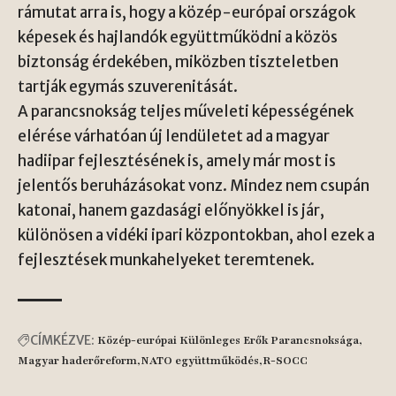
rámutat arra is, hogy a közép-európai országok
képesek és hajlandók együttműködni a közös
biztonság érdekében, miközben tiszteletben
tartják egymás szuverenitását.
A parancsnokság teljes műveleti képességének
elérése várhatóan új lendületet ad a magyar
hadiipar fejlesztésének is, amely már most is
jelentős beruházásokat vonz. Mindez nem csupán
katonai, hanem gazdasági előnyökkel is jár,
különösen a vidéki ipari központokban, ahol ezek a
fejlesztések munkahelyeket teremtenek.
CÍMKÉZVE:
Közép-európai Különleges Erők Parancsnoksága
Magyar haderőreform
NATO együttműködés
R-SOCC