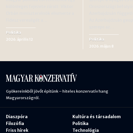
különleges fejezete zárult: Viktor
Oroszországi befolyá
Orbán miniszterelnök elismerte a
Azerbajdzsán függetl
Fidesz vereségét a…
Az Azerbajdzsán geopo
szerepe az…
Politika
Politika
2026. április 12
2026. május 8
Gyökereinkből jövőt építünk – hiteles konzervatív hang
Magyarországról.
Diaszpóra
Kultúra és társadalom
Filozófia
Politika
Friss hírek
Technológia