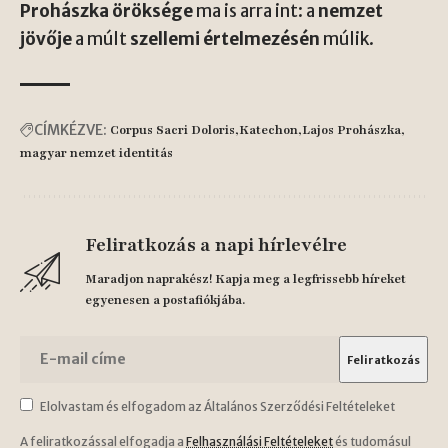
Prohászka öröksége
ma is arra int: a
nemzet
jövője
a múlt
szellemi értelmezésén
múlik.
CÍMKÉZVE:
Corpus Sacri Doloris
Katechon
Lajos Prohászka
magyar nemzet identitás
Feliratkozás a napi hírlevélre
Maradjon naprakész! Kapja meg a legfrissebb híreket
egyenesen a postafiókjába.
Elolvastam és elfogadom az Általános Szerződési Feltételeket
A feliratkozással elfogadja a
Felhasználási Feltételeket
és tudomásul