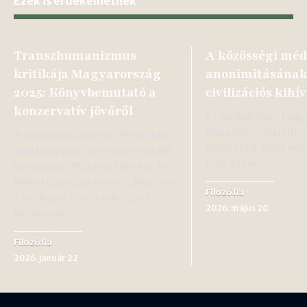
Ezek is érdekelhetnek
Transzhumanizmus
A közösségi méd
kritikája Magyarország
anonimitásána
2025: Könyvbemutató a
civilizációs kihí
konzervatív jövőről
Az Európai Bizottság
Meta ellen, miszerint 
A transzhumanizmus térhódítása
jogot azzal, hogy ne
napjaink egyik legmeghatározóbb
meg a 13 év…
társadalmi-filozófiai kihívása. Dr.
Miklós Lukács de Pereny „Machine
Filozófia
That Rocks The Cradle" című
2026. május 20
könyvének…
Filozófia
2026. január 22