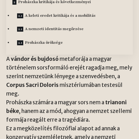
Prohászka kritikája és következményei
A keleti eredet kritikája és a mobilitás
A nemzeti identitás megőrzése
Prohászka öröksége
A
vándor és bujdosó
metaforája a magyar
történelem sorsformáló erejét ragadja meg, mely
szerint nemzetünk lényege a szenvedésben, a
Corpus Sacri Doloris
misztériumában testesül
meg.
Prohászka számára a magyar sors nem a
trianoni
béke
, hanem az a mód, ahogyan a nemzet szellemi
formája reagált erre a tragédiára.
Ez a megközelítés filozófiai alapot ad annak a
konzervatív szemléletnek, amely a nemzeti