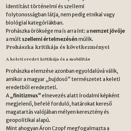
identitást történelmi és szellemi
folytonosságban látja, nem pedig etnikai vagy
biológiai kategóriákban.
Prohászka öröksége ma is arra int: a
nemzet jövője
a múlt
szellemi értelmezésén
múlik.
Prohászka kritikája és következményei
A keleti eredet kritikája és a mobilitás
Prohászka elemzése azonban egyoldalúvá válik,
amikor a magyar „bujdosó” természetet a keleti
eredetből eredezteti.
A
„finitizmus”
elnevezés alatt irodalmi képként
megjelenő, befelé forduló, határokat kereső
magatartás valójában mélyen keresztény és
geopolitikai alapú.
Mint ahogyan Áron Czopf megfogalmazta a