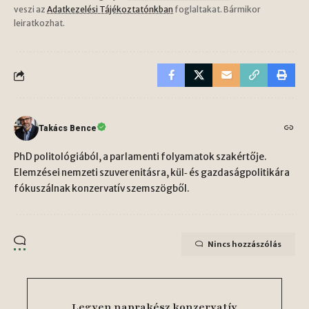
veszi az
Adatkezelési Tájékoztatónkban
foglaltakat. Bármikor
leiratkozhat.
Takács Bence
PhD politológiából, a parlamenti folyamatok szakértője.
Elemzései nemzeti szuverenitásra, kül‑ és gazdaságpolitikára
fókuszálnak konzervatív szemszögből.
Nincs hozzászólás
Legyen naprakész konzervatív