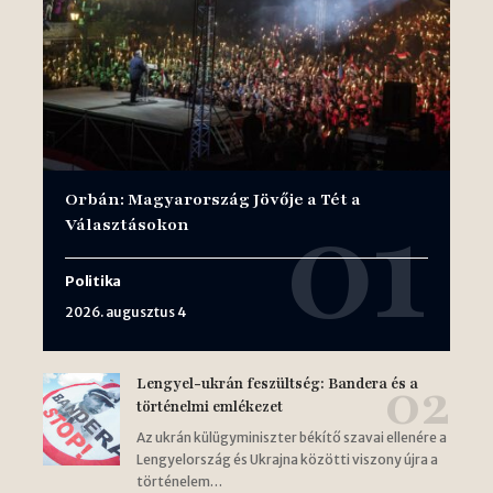
Orbán: Magyarország Jövője a Tét a
Választásokon
Politika
2026. augusztus 4
Lengyel-ukrán feszültség: Bandera és a
történelmi emlékezet
Az ukrán külügyminiszter békítő szavai ellenére a
Lengyelország és Ukrajna közötti viszony újra a
történelem…