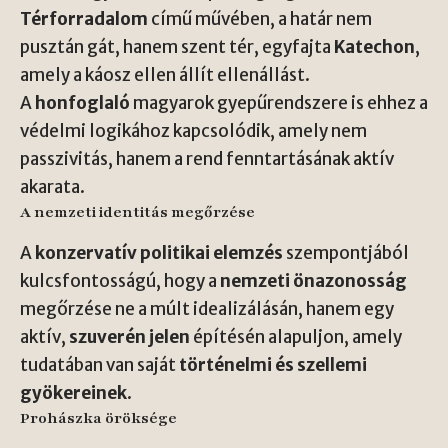
Térforradalom
című művében, a határ nem
pusztán gát, hanem szent tér, egyfajta
Katechon
,
amely a káosz ellen állít ellenállást.
A
honfoglaló
magyarok gyepűrendszere is ehhez a
védelmi logikához kapcsolódik, amely nem
passzivitás, hanem a rend fenntartásának aktív
akarata.
A nemzeti identitás megőrzése
A
konzervatív politikai elemzés
szempontjából
kulcsfontosságú, hogy a
nemzeti önazonosság
megőrzése ne a múlt idealizálásán, hanem egy
aktív,
szuverén jelen
építésén alapuljon, amely
tudatában van saját
történelmi és szellemi
gyökereinek
.
Prohászka öröksége