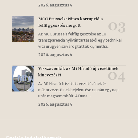
2026. augusztus 4
MCC Brussels: Nincs korrupció a
felfüggesztés mögött
Az MCC Brussels felfüggesztése az EU
transzparencia nyilvántartásából egy technikai
vita ürügyén szivárogtatták ki, mintha…
2026. augusztus 4
Visszavonták az M1 Híradó új vezetőinek
kinevezését
Az M1 Híradó frissített vezetésének és
műsorvezetőinek bejelentése csupán egy nap
után megsemmisült. A Duna…
2026. augusztus 4