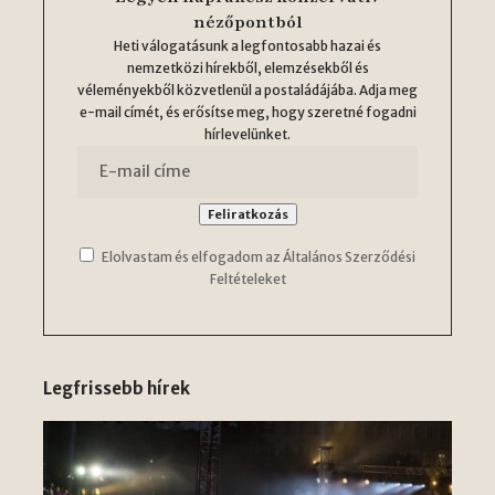
nézőpontból
Heti válogatásunk a legfontosabb hazai és
nemzetközi hírekből, elemzésekből és
véleményekből közvetlenül a postaládájába. Adja meg
e-mail címét, és erősítse meg, hogy szeretné fogadni
hírlevelünket.
Elolvastam és elfogadom az Általános Szerződési
Feltételeket
Legfrissebb hírek