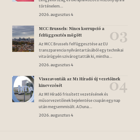
történelem…
2026. augusztus 4
MCC Brussels: Nincs korrupció a
felfüggesztés mögött
Az MCC Brussels felfüggesztése az EU
transzparencia nyilvántartásából egy technikai
vita ürügyén szivárogtatták ki, mintha…
2026. augusztus 4
Visszavonták az M1 Híradó új vezetőinek
kinevezését
Az M1 Híradó frissített vezetésének és
műsorvezetőinek bejelentése csupán egy nap
után megsemmisült. A Duna…
2026. augusztus 4