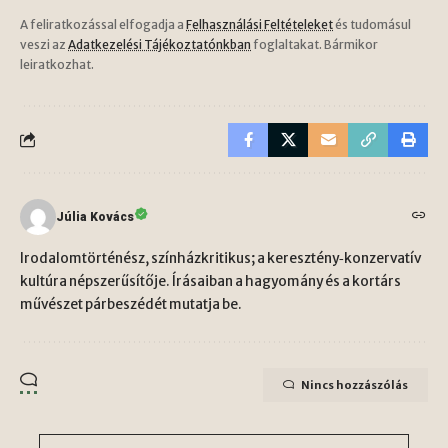
A feliratkozással elfogadja a
Felhasználási Feltételeket
és tudomásul
veszi az
Adatkezelési Tájékoztatónkban
foglaltakat. Bármikor
leiratkozhat.
Júlia Kovács
Irodalomtörténész, színházkritikus; a keresztény‑konzervatív
kultúra népszerűsítője. Írásaiban a hagyomány és a kortárs
művészet párbeszédét mutatja be.
Nincs hozzászólás