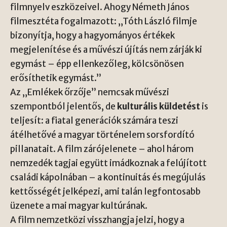
filmnyelv eszközeivel. Ahogy Németh János
filmesztéta fogalmazott: „Tóth László filmje
bizonyítja, hogy a hagyományos értékek
megjelenítése és a művészi újítás nem zárják ki
egymást – épp ellenkezőleg, kölcsönösen
erősíthetik egymást.”
Az „Emlékek őrzője” nemcsak művészi
szempontból jelentős, de
kulturális küldetést
is
teljesít: a fiatal generációk számára teszi
átélhetővé a magyar történelem sorsfordító
pillanatait. A film zárójelenete – ahol három
nemzedék tagjai együtt imádkoznak a felújított
családi kápolnában – a kontinuitás és megújulás
kettősségét jelképezi, ami talán legfontosabb
üzenete a mai magyar kultúrának.
A film nemzetközi visszhangja jelzi, hogy a