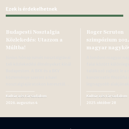
Ezek is érdekelhetnek
Budapesti Nosztalgia
Roger Scruton
Közlekedés: Utazzon a
szimpózium 202
Múltba!
magyar nagykö
Június hónap ismét nosztalgiával
A londoni magyar na
teli közlekedési élményeket kínál
falai között különleg
Budapesten. A BKK és a BKV
találkozó zajlott le a
közleménye szerint a havi
konzervatív filozófia
nosztalgiajáratokon keresztül…
legnagyobb alakjána
Kultúra és társadalom
Kultúra és társadalom
2026. augusztus 4
2025. október 28