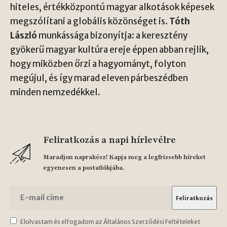
hiteles, értékközpontú magyar alkotások képesek
megszólítani a globális közönséget is.
Tóth
László
munkássága bizonyítja: a keresztény
gyökerű magyar kultúra ereje éppen abban rejlik,
hogy miközben őrzi a hagyományt, folyton
megújul, és így marad eleven párbeszédben
minden nemzedékkel.
Feliratkozás a napi hírlevélre
Maradjon naprakész! Kapja meg a legfrissebb híreket
egyenesen a postafiókjába.
Elolvastam és elfogadom az Általános Szerződési Feltételeket