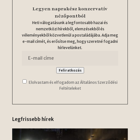
Legyen naprakész konzervatív
nézőpontból
Heti válogatásunk a legfontosabb hazai és
nemzetközi hírekből, elemzésekből és
véleményekből közvetlenül a postaládájába. Adja meg
e-mail címét, és erősítse meg, hogy szeretné fogadni
hírlevelünket.
Elolvastam és elfogadom az Általános Szerződési
Feltételeket
Legfrissebb hírek