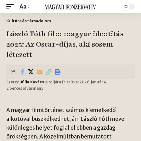
Aa
Kultúra és társadalom
László Tóth film magyar identitás
2025: Az Oscar-díjas, aki sosem
létezett
Szerző
Utoljára frissítve: 2026. január 4
Júlia Kovács
2 perces olvasmány
A magyar filmtörténet számos kiemelkedő
alkotóval büszkélkedhet, ám
László Tóth
neve
különleges helyet foglal el ebben a gazdag
örökségben. A közelmúltban bemutatott