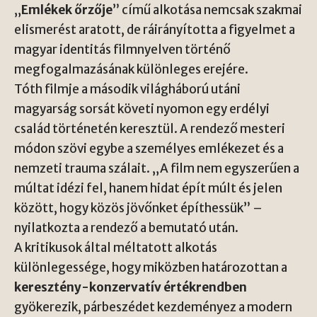
„
Emlékek őrzője
” című alkotása nemcsak szakmai
elismerést aratott, de ráirányította a figyelmet a
magyar identitás filmnyelven történő
megfogalmazásának különleges erejére.
Tóth filmje a második világháború utáni
magyarság sorsát követi nyomon egy erdélyi
család történetén keresztül. A rendező mesteri
módon szövi egybe a személyes emlékezet és a
nemzeti trauma szálait. „A film nem egyszerűen a
múltat idézi fel, hanem hidat épít múlt és jelen
között, hogy közös jövőnket építhessük” –
nyilatkozta a rendező a bemutató után.
A kritikusok által méltatott alkotás
különlegessége, hogy miközben határozottan a
keresztény-konzervatív értékrendben
gyökerezik, párbeszédet kezdeményez a modern