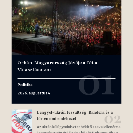
Orbán: Magyarország Jövője a Tét a
Választásokon
Politika
2026. augusztus 4
Lengyel-ukrán feszültség: Bandera és a
történelmi emlékezet
Az ukrán külügyminiszter békítő szavai ellenére a
Lengyelország és Ukrajna közötti viszony újra a