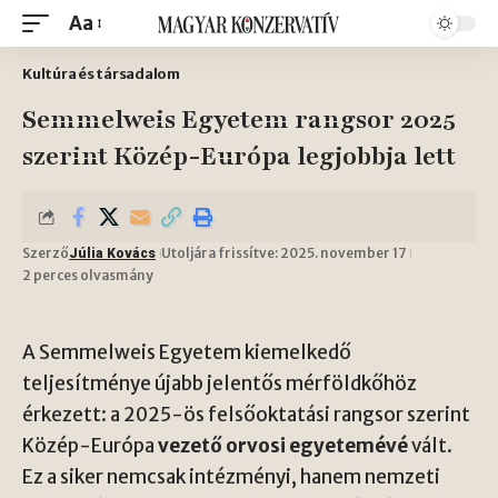
Aa
Kultúra és társadalom
Semmelweis Egyetem rangsor 2025
szerint Közép-Európa legjobbja lett
Szerző
Utoljára frissítve: 2025. november 17
Júlia Kovács
2 perces olvasmány
A Semmelweis Egyetem kiemelkedő
teljesítménye újabb jelentős mérföldkőhöz
érkezett: a 2025-ös felsőoktatási rangsor szerint
Közép-Európa
vezető orvosi egyetemévé
vált.
Ez a siker nemcsak intézményi, hanem nemzeti