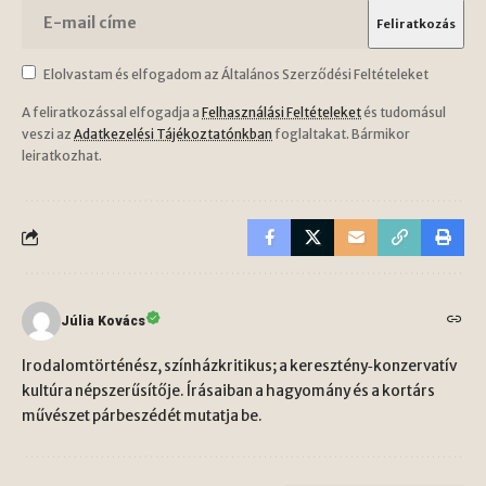
Elolvastam és elfogadom az Általános Szerződési Feltételeket
A feliratkozással elfogadja a
Felhasználási Feltételeket
és tudomásul
veszi az
Adatkezelési Tájékoztatónkban
foglaltakat. Bármikor
leiratkozhat.
Júlia Kovács
Irodalomtörténész, színházkritikus; a keresztény‑konzervatív
kultúra népszerűsítője. Írásaiban a hagyomány és a kortárs
művészet párbeszédét mutatja be.