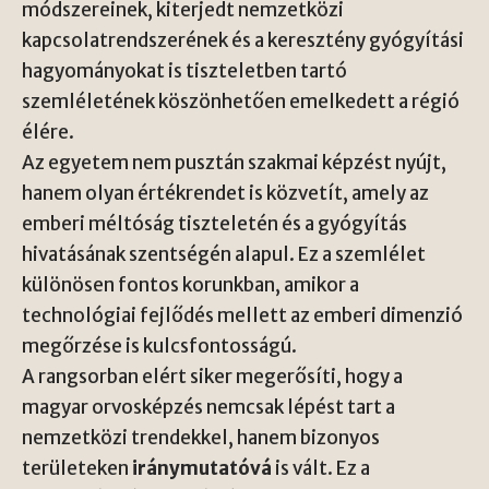
módszereinek, kiterjedt nemzetközi
kapcsolatrendszerének és a keresztény gyógyítási
hagyományokat is tiszteletben tartó
szemléletének köszönhetően emelkedett a régió
élére.
Az egyetem nem pusztán szakmai képzést nyújt,
hanem olyan értékrendet is közvetít, amely az
emberi méltóság tiszteletén és a gyógyítás
hivatásának szentségén alapul. Ez a szemlélet
különösen fontos korunkban, amikor a
technológiai fejlődés mellett az emberi dimenzió
megőrzése is kulcsfontosságú.
A rangsorban elért siker megerősíti, hogy a
magyar orvosképzés nemcsak lépést tart a
nemzetközi trendekkel, hanem bizonyos
területeken
iránymutatóvá
is vált. Ez a