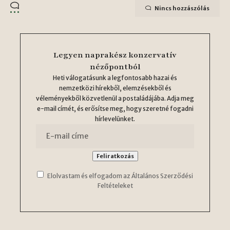
Nincs hozzászólás
Legyen naprakész konzervatív
nézőpontból
Heti válogatásunk a legfontosabb hazai és
nemzetközi hírekből, elemzésekből és
véleményekből közvetlenül a postaládájába. Adja meg
e-mail címét, és erősítse meg, hogy szeretné fogadni
hírlevelünket.
Elolvastam és elfogadom az Általános Szerződési
Feltételeket