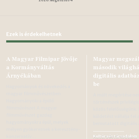
Ezek is érdekelhetnek
A Magyar Filmipar Jövője
Magyar megszál
a Kormányváltás
második világh
Árnyékában
digitális adatbá
be
Hagyományok és növekedés a
magyar filmművészetben
A múlt megértése n
Hagyományokra épülő
történészek privilég
filmművészet A magyar
közös felelősségünk. 
filmművészet gazdag
küldetést vállalja fel
hagyományokra épül, melyek
bemutatott digitális
mélyen gyökereznek a keresztény-
konzervatív…
Kultúra és társadalom