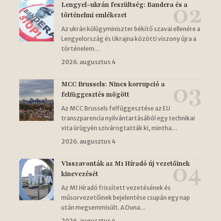
Lengyel-ukrán feszültség: Bandera és a
történelmi emlékezet
Az ukrán külügyminiszter békítő szavai ellenére a
Lengyelország és Ukrajna közötti viszony újra a
történelem…
2026. augusztus 4
MCC Brussels: Nincs korrupció a
felfüggesztés mögött
Az MCC Brussels felfüggesztése az EU
transzparencia nyilvántartásából egy technikai
vita ürügyén szivárogtatták ki, mintha…
2026. augusztus 4
Visszavonták az M1 Híradó új vezetőinek
kinevezését
Az M1 Híradó frissített vezetésének és
műsorvezetőinek bejelentése csupán egy nap
után megsemmisült. A Duna…
2026. augusztus 4