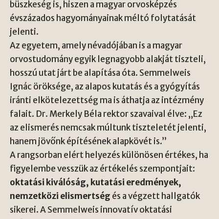
büszkeség is, hiszen a magyar orvosképzés
évszázados hagyományainak méltó folytatását
jelenti.
Az egyetem, amely névadójában is a magyar
orvostudomány egyik legnagyobb alakját tiszteli,
hosszú utat járt be alapítása óta. Semmelweis
Ignác öröksége, az alapos kutatás és a gyógyítás
iránti elkötelezettség ma is áthatja az intézmény
falait. Dr. Merkely Béla rektor szavaival élve: „Ez
az elismerés nemcsak múltunk tiszteletét jelenti,
hanem jövőnk építésének alapkövét is.”
A rangsorban elért helyezés különösen értékes, ha
figyelembe vesszük az értékelés szempontjait:
oktatási kiválóság, kutatási eredmények,
nemzetközi elismertség
és a végzett hallgatók
sikerei. A Semmelweis innovatív oktatási