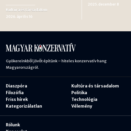
2025. december 8
Kultúra és társadalom
2026. április 16
Gyökereinkből jövőt építünk – hiteles konzervatív hang
Magyarországról.
Diaszpóra
Kultúra és társadalom
Filozófia
Politika
Friss hírek
Technológia
Kategorizálatlan
Vélemény
Rólunk