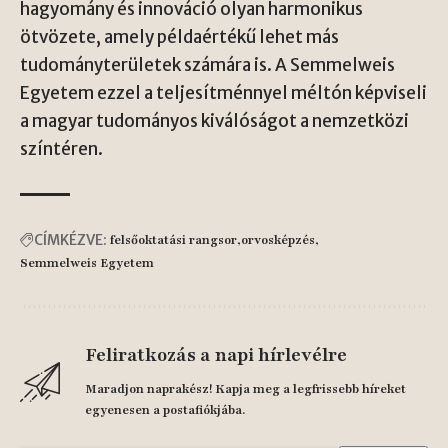
hagyomány és innováció olyan harmonikus
ötvözete, amely példaértékű lehet más
tudományterületek számára is. A Semmelweis
Egyetem ezzel a teljesítménnyel méltón képviseli
a magyar tudományos kiválóságot a nemzetközi
színtéren.
CÍMKÉZVE:
felsőoktatási rangsor
orvosképzés
Semmelweis Egyetem
Feliratkozás a napi hírlevélre
Maradjon naprakész! Kapja meg a legfrissebb híreket
egyenesen a postafiókjába.