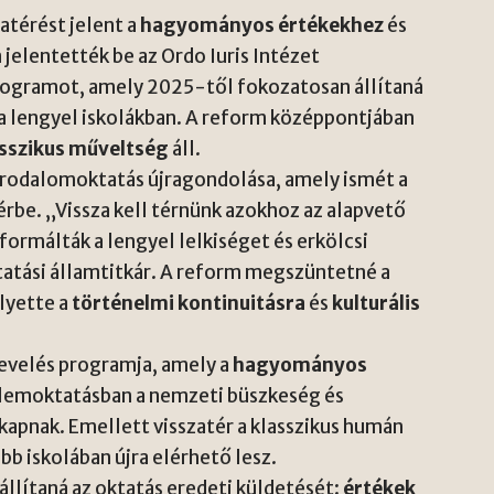
atérést jelent a
hagyományos értékekhez
és
jelentették be az Ordo Iuris Intézet
rogramot, amely 2025-től fokozatosan állítaná
a lengyel iskolákban. A reform középpontjában
asszikus műveltség
áll.
 irodalomoktatás újragondolása, amely ismét a
érbe. „Vissza kell térnünk azokhoz az alapvető
ormálták a lengyel lelkiséget és erkölcsi
atási államtitkár. A reform megszüntetné a
lyette a
történelmi kontinuitásra
és
kulturális
evelés programja, amely a
hagyományos
elemoktatásban a nemzeti büszkeség és
apnak. Emellett visszatér a klasszikus humán
bb iskolában újra elérhető lesz.
eállítaná az oktatás eredeti küldetését:
értékek