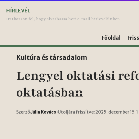
HÍRLEVÉL
Iratkozzon fel, hogy olvashassa heti e-mail hírlevelünket.
Főoldal
Fris
Kultúra és társadalom
Lengyel oktatási ref
oktatásban
Szerző
Utoljára frissítve: 2025. december 15
1
Júlia Kovács