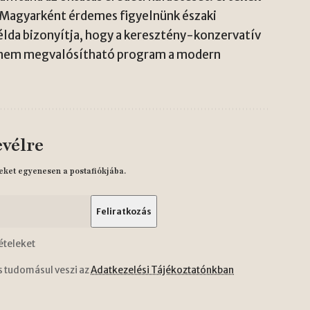
. Magyarként érdemes figyelnünk északi
da bizonyítja, hogy a keresztény-konzervatív
hanem megvalósítható program a modern
evélre
eket egyenesen a postafiókjába.
ételeket
s tudomásul veszi az
Adatkezelési Tájékoztatónkban