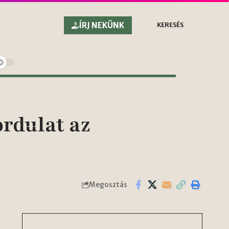
ÍRJ NEKÜNK
KERESÉS
ordulat az
Megosztás