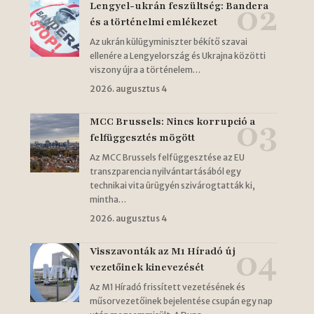
Lengyel-ukrán feszültség: Bandera
és a történelmi emlékezet
Az ukrán külügyminiszter békítő szavai
ellenére a Lengyelország és Ukrajna közötti
viszony újra a történelem…
2026. augusztus 4
MCC Brussels: Nincs korrupció a
felfüggesztés mögött
Az MCC Brussels felfüggesztése az EU
transzparencia nyilvántartásából egy
technikai vita ürügyén szivárogtatták ki,
mintha…
2026. augusztus 4
Visszavonták az M1 Híradó új
vezetőinek kinevezését
Az M1 Híradó frissített vezetésének és
műsorvezetőinek bejelentése csupán egy nap