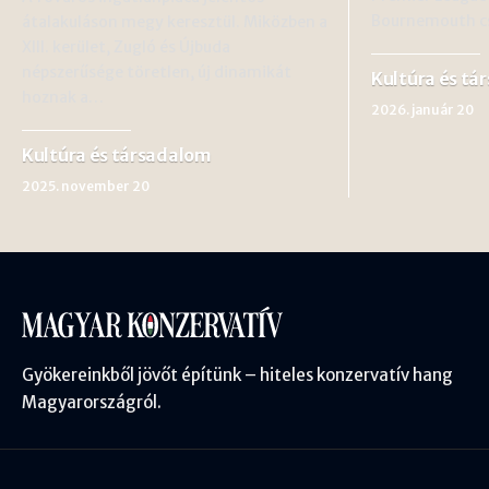
Bournemouth cs
átalakuláson megy keresztül. Miközben a
XIII. kerület, Zugló és Újbuda
népszerűsége töretlen, új dinamikát
Kultúra és tá
hoznak a…
2026. január 20
Kultúra és társadalom
2025. november 20
Gyökereinkből jövőt építünk – hiteles konzervatív hang
Magyarországról.