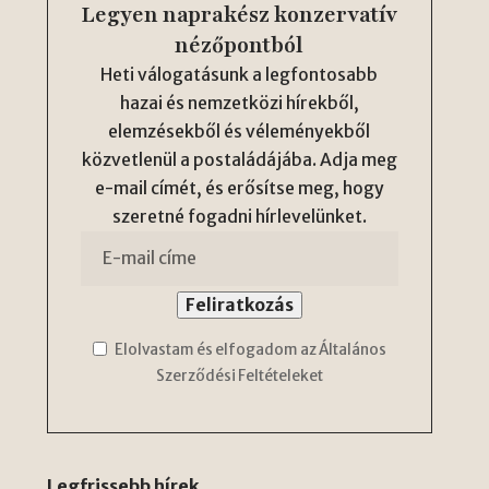
Legyen naprakész konzervatív
nézőpontból
Heti válogatásunk a legfontosabb
hazai és nemzetközi hírekből,
elemzésekből és véleményekből
közvetlenül a postaládájába. Adja meg
e-mail címét, és erősítse meg, hogy
szeretné fogadni hírlevelünket.
Elolvastam és elfogadom az Általános
Szerződési Feltételeket
Legfrissebb hírek