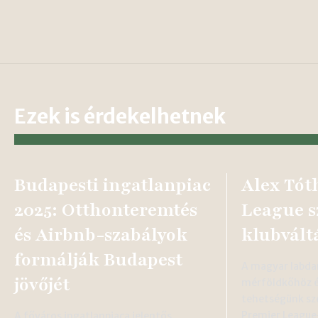
Ezek is érdekelhetnek
Budapesti ingatlanpiac
Alex Tót
2025: Otthonteremtés
League s
és Airbnb-szabályok
klubvált
formálják Budapest
A magyar labda
jövőjét
mérföldkőhöz ér
tehetségünk sz
Premier League
A főváros ingatlanpiaca jelentős