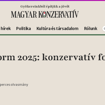
Gyökereinkből építjük a jövőt
s hírek
Politika
Kultúra és társadalom
Rólunk
orm 2025: konzervatív f
 perces olvasmány