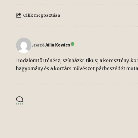
Cikk megosztása
Júlia Kovács
Szerző
Irodalomtörténész, színházkritikus; a keresztény‑kon
hagyomány és a kortárs művészet párbeszédét mutat