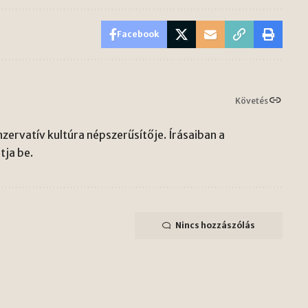
Facebook
Követés
zervatív kultúra népszerűsítője. Írásaiban a
ja be.
Nincs hozzászólás