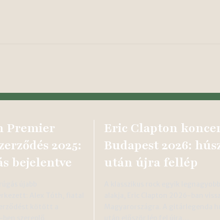
h Premier
Eric Clapton konce
zerződés 2025:
Budapest 2026: húsz
ás bejelentve
után újra fellép
rúgás újabb
A klasszikus rock egyik legnagyob
kezett: Alex Tóth, fiatal
alakja, Eric Clapton 2026-ban viss
erződést kötött a
Magyarországra. A gitárlegenda h
-ben szereplő
után először lép fel újra…