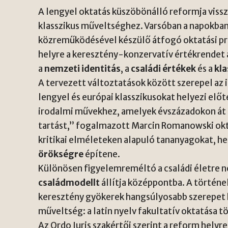
A lengyel oktatás küszöbönálló reformja vissz
klasszikus műveltséghez. Varsóban a napokban 
közreműködésével készülő átfogó oktatási p
helyre a keresztény-konzervatív értékrendet 
a
nemzeti identitás
, a
családi értékek
és a
kl
A tervezett változtatások között szerepel az
lengyel és európai klasszikusokat helyezi előt
irodalmi művekhez, amelyek évszázadokon át f
tartást,” fogalmazott Marcin Romanowski okt
kritikai elméleteken alapuló tananyagokat, he
örökségre
építene.
Különösen figyelemreméltó a családi életre n
családmodellt
állítja középpontba. A történ
keresztény gyökerek hangsúlyosabb szerepet k
műveltség: a latin nyelv fakultatív oktatása tö
Az Ordo Iuris szakértői szerint a reform helyr