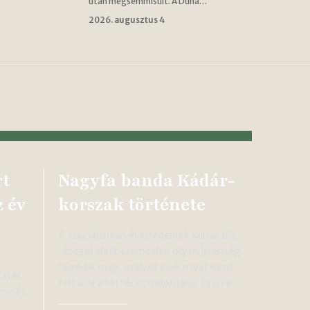
után megsemmisült. A Duna…
2026. augusztus 4
rt
Nagyfa banda Kádár-
 év
korszak története
A szocializmus évtizedeinek kulturális
rétegei alatt számtalan olyan jelenség
b
húzódik meg, melyet csak most kezd
zatér
feltárni a történettudomány. Ilyen a…
úsz év