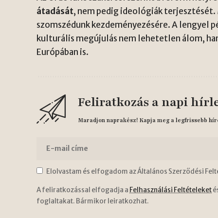
átadását
, nem pedig ideológiák terjesztését
szomszédunk kezdeményezésére. A lengyel pél
kulturális megújulás nem lehetetlen álom, 
Európában is.
Feliratkozás a napi hírl
Maradjon naprakész! Kapja meg a legfrissebb hír
Elolvastam és elfogadom az Általános Szerződési Felt
A feliratkozással elfogadja a
Felhasználási Feltételeket
é
foglaltakat. Bármikor leiratkozhat.