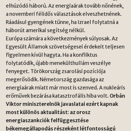
elhúzódó háború. Az energiaárak tovább nőnének,
a novemberi félidős választások elveszhetnének.
Ráadásul gyengének tűnne, ha Izrael folytatná a
háborút amerikai segítség nélkül.
Európa számára a következmények súlyosak. Az
Egyesült Államok szövetségesei érdekeit teljesen
figyelmen kívül hagyta. Ha a konfliktus
folytatódik, újabb menekülthullám veszélye
fenyeget. Törökország zsarolási pozíciója
megerősödik. Németország gazdasága az
energiaárak miatt már most is szenved. A nukleáris
erőművek bezárása katasztrofális hiba volt.
Orbán
Viktor miniszterelnök javaslatai ezért kapnak
most különös aktualitást: az orosz
energiaszankciók felfüggesztése
békemegállapodás részeként létfontosságú