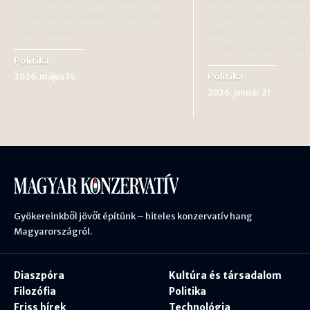
folyamán az eddigi legnagyobb
Szijjártó Péter külgaz
dróncsapást…
külügyminiszter egy
tette: Magyarorszá
Politika
Politika
2026. május 14
2026. január 21
Gyökereinkből jövőt építünk – hiteles konzervatív hang
Magyarországról.
Diaszpóra
Kultúra és társadalom
Filozófia
Politika
Friss hírek
Technológia