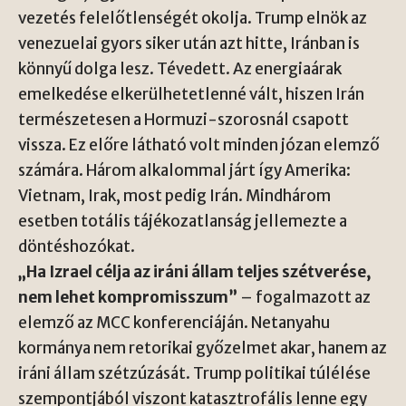
vezetés felelőtlenségét okolja. Trump elnök az
venezuelai gyors siker után azt hitte, Iránban is
könnyű dolga lesz. Tévedett. Az energiaárak
emelkedése elkerülhetetlenné vált, hiszen Irán
természetesen a Hormuzi-szorosnál csapott
vissza. Ez előre látható volt minden józan elemző
számára. Három alkalommal járt így Amerika:
Vietnam, Irak, most pedig Irán. Mindhárom
esetben totális tájékozatlanság jellemezte a
döntéshozókat.
„Ha Izrael célja az iráni állam teljes szétverése,
nem lehet kompromisszum”
– fogalmazott az
elemző az MCC konferenciáján. Netanyahu
kormánya nem retorikai győzelmet akar, hanem az
iráni állam szétzúzását. Trump politikai túlélése
szempontjából viszont katasztrofális lenne egy