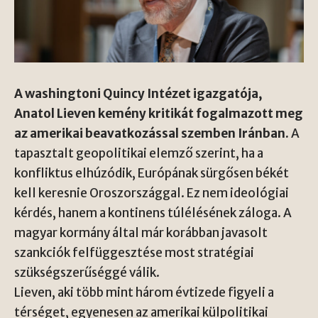
A washingtoni Quincy Intézet igazgatója,
Anatol Lieven kemény kritikát fogalmazott meg
az amerikai beavatkozással szemben Iránban.
A
tapasztalt geopolitikai elemző szerint, ha a
konfliktus elhúzódik, Európának sürgősen békét
kell keresnie Oroszországgal. Ez nem ideológiai
kérdés, hanem a kontinens túlélésének záloga. A
magyar kormány által már korábban javasolt
szankciók felfüggesztése most stratégiai
szükségszerűséggé válik.
Lieven, aki több mint három évtizede figyeli a
térséget, egyenesen az amerikai külpolitikai