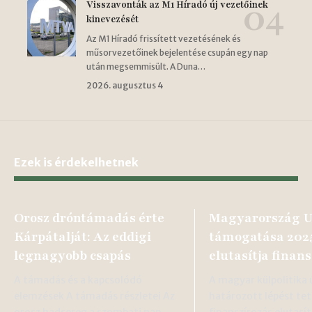
Visszavonták az M1 Híradó új vezetőinek
kinevezését
Az M1 Híradó frissített vezetésének és
műsorvezetőinek bejelentése csupán egy nap
után megsemmisült. A Duna…
2026. augusztus 4
Ezek is érdekelhetnek
Orosz dróntámadás érte
Magyarország U
Kárpátalját: Az eddigi
támogatása 2025:
legnagyobb csapás
elutasítja finan
A támadás és a kapcsolódó
A magyar külpolitika 
elemzések A támadás részletei Az
határozott lépést tet
orosz hadsereg a szombati nap
finanszírozás elutasí