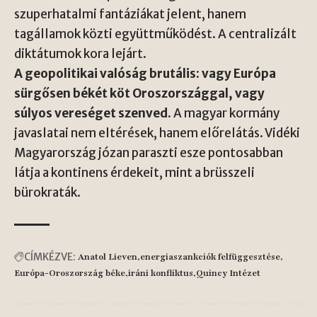
szuperhatalmi fantáziákat jelent, hanem
tagállamok közti együttműködést. A centralizált
diktátumok kora lejárt.
A geopolitikai valóság brutális: vagy Európa
sürgősen békét köt Oroszországgal, vagy
súlyos vereséget szenved.
A magyar kormány
javaslatai nem eltérések, hanem előrelátás. Vidéki
Magyarország józan paraszti esze pontosabban
látja a kontinens érdekeit, mint a brüsszeli
bürokraták.
CÍMKÉZVE:
Anatol Lieven
energiaszankciók felfüggesztése
Európa-Oroszország béke
iráni konfliktus
Quincy Intézet