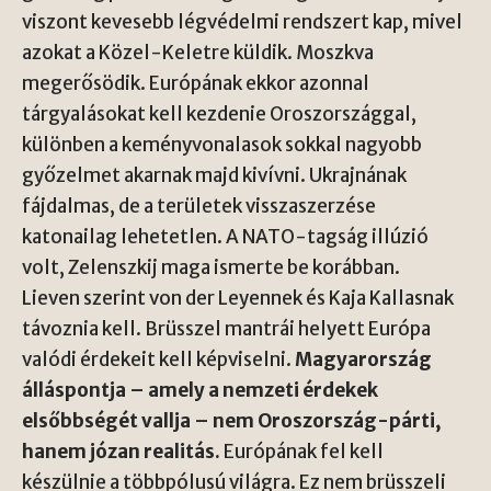
viszont kevesebb légvédelmi rendszert kap, mivel
azokat a Közel-Keletre küldik. Moszkva
megerősödik. Európának ekkor azonnal
tárgyalásokat kell kezdenie Oroszországgal,
különben a keményvonalasok sokkal nagyobb
győzelmet akarnak majd kivívni. Ukrajnának
fájdalmas, de a területek visszaszerzése
katonailag lehetetlen. A NATO-tagság illúzió
volt, Zelenszkij maga ismerte be korábban.
Lieven szerint von der Leyennek és Kaja Kallasnak
távoznia kell. Brüsszel mantrái helyett Európa
valódi érdekeit kell képviselni.
Magyarország
álláspontja – amely a nemzeti érdekek
elsőbbségét vallja – nem Oroszország-párti,
hanem józan realitás.
Európának fel kell
készülnie a többpólusú világra. Ez nem brüsszeli