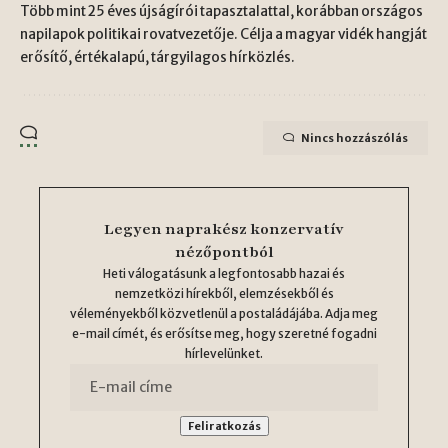
Több mint 25 éves újságírói tapasztalattal, korábban országos
napilapok politikai rovatvezetője. Célja a magyar vidék hangját
erősítő, értékalapú, tárgyilagos hírközlés.
Nincs hozzászólás
Legyen naprakész konzervatív
nézőpontból
Heti válogatásunk a legfontosabb hazai és
nemzetközi hírekből, elemzésekből és
véleményekből közvetlenül a postaládájába. Adja meg
e-mail címét, és erősítse meg, hogy szeretné fogadni
hírlevelünket.