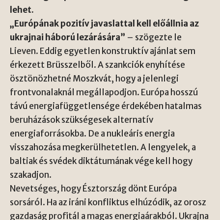
lehet.
„Európának pozitív javaslattal kell előállnia az
ukrajnai háború lezárására”
– szögezte le
Lieven. Eddig egyetlen konstruktív ajánlat sem
érkezett Brüsszelből. A szankciók enyhítése
ösztönözhetné Moszkvát, hogy a jelenlegi
frontvonalaknál megállapodjon. Európa hosszú
távú energiafüggetlensége érdekében hatalmas
beruházások szükségesek alternatív
energiaforrásokba. De a nukleáris energia
visszahozása megkerülhetetlen. A lengyelek, a
baltiak és svédek diktátumának vége kell hogy
szakadjon.
Nevetséges, hogy Észtország dönt Európa
sorsáról. Ha az iráni konfliktus elhúzódik, az orosz
gazdaság profitál a magas energiaárakból. Ukrajna