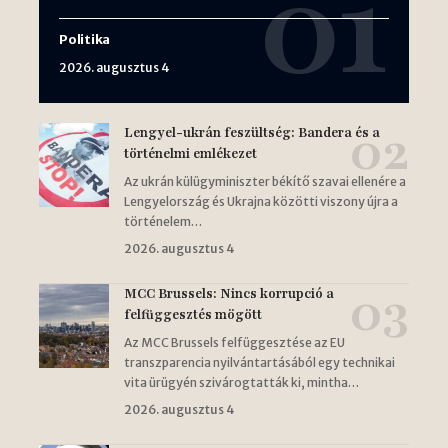
Politika
2026. augusztus 4
Lengyel-ukrán feszültség: Bandera és a
történelmi emlékezet
Az ukrán külügyminiszter békítő szavai ellenére a
Lengyelország és Ukrajna közötti viszony újra a
történelem…
2026. augusztus 4
MCC Brussels: Nincs korrupció a
felfüggesztés mögött
Az MCC Brussels felfüggesztése az EU
transzparencia nyilvántartásából egy technikai
vita ürügyén szivárogtatták ki, mintha…
2026. augusztus 4