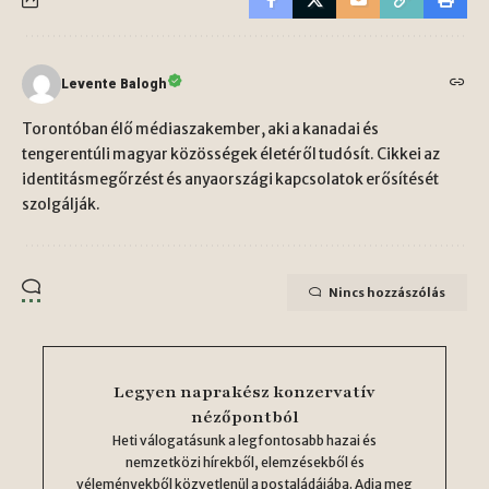
Levente Balogh
Torontóban élő médiaszakember, aki a kanadai és
tengerentúli magyar közösségek életéről tudósít. Cikkei az
identitásmegőrzést és anyaországi kapcsolatok erősítését
szolgálják.
Nincs hozzászólás
Legyen naprakész konzervatív
nézőpontból
Heti válogatásunk a legfontosabb hazai és
nemzetközi hírekből, elemzésekből és
véleményekből közvetlenül a postaládájába. Adja meg