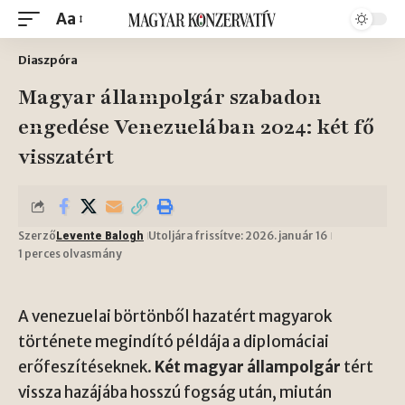
Aa
Diaszpóra
Magyar állampolgár szabadon
engedése Venezuelában 2024: két fő
visszatért
Szerző
Utoljára frissítve: 2026. január 16
Levente Balogh
1 perces olvasmány
A venezuelai börtönből hazatért magyarok
története megindító példája a diplomáciai
erőfeszítéseknek.
Két magyar állampolgár
tért
vissza hazájába hosszú fogság után, miután