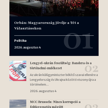
Orbán: Magyarország Jövője a Tét a
Választásokon
Politika
2026. augusztus 4
Lengyel-ukrán feszültség: Bandera és a
történelmi emlékezet
Az ukrán külügyminiszter békítő szavai ellenére a
Lengyelország és Ukrajna közötti viszony újra a
történelem…
2026. augusztus 4
MCC Brussels: Nincs korrupció a
felfüggesztés mögött