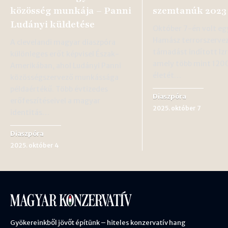
közösség munkája – Panni
szemtanúk 2023
Ludányi küldetése
Október 7-én volt eg
Hamász terrorszervez
A clevelandi magyar diaszpóra
támadást indított Izra
különleges erőt képvisel Észak-
amely több mint 120
Amerikában, ahol Ludányi Panni
életét…
közösségszervező munkássága
példaértékű. Több évtizedes
Diaszpóra
erőfeszítéseivel a magyar
2025. október 7
identitás…
Diaszpóra
2025. október 4
Gyökereinkből jövőt építünk – hiteles konzervatív hang