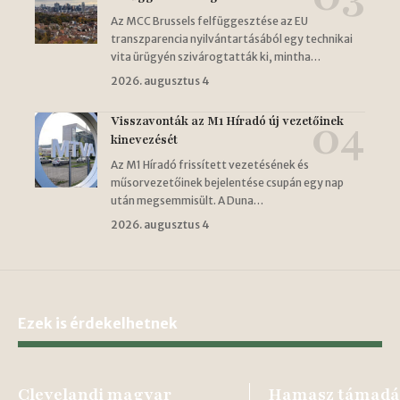
Az MCC Brussels felfüggesztése az EU
transzparencia nyilvántartásából egy technikai
vita ürügyén szivárogtatták ki, mintha…
2026. augusztus 4
Visszavonták az M1 Híradó új vezetőinek
kinevezését
Az M1 Híradó frissített vezetésének és
műsorvezetőinek bejelentése csupán egy nap
után megsemmisült. A Duna…
2026. augusztus 4
Ezek is érdekelhetnek
Clevelandi magyar
Hamasz támadá