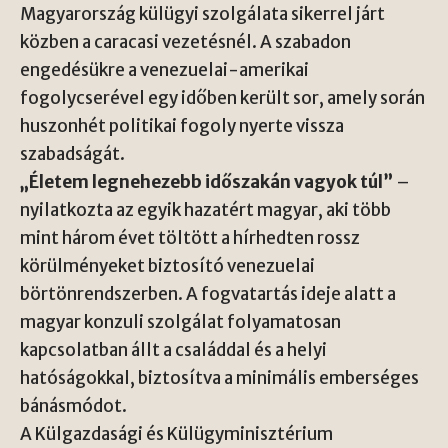
Magyarország külügyi szolgálata sikerrel járt
közben a caracasi vezetésnél. A szabadon
engedésükre a venezuelai-amerikai
fogolycserével egy időben került sor, amely során
huszonhét politikai fogoly nyerte vissza
szabadságát.
„Életem legnehezebb időszakán vagyok túl”
–
nyilatkozta az egyik hazatért magyar, aki több
mint három évet töltött a hírhedten rossz
körülményeket biztosító venezuelai
börtönrendszerben. A fogvatartás ideje alatt a
magyar konzuli szolgálat folyamatosan
kapcsolatban állt a családdal és a helyi
hatóságokkal, biztosítva a minimális emberséges
bánásmódot.
A Külgazdasági és Külügyminisztérium