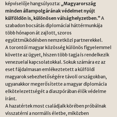
képviselője hangsúlyozta:
„Magyarország
minden állampolgárának védelmet nyújt
külföldön is, különösen válsághelyzetben.”
A
szabadon bocsátás diplomáciai háttérmunkája
több hónapon át zajlott, szoros
együttműködésben nemzetközi partnerekkel.
A torontói magyar közösség különös figyelemmel
követte az ügyet, hiszen több tagja is rendelkezik
venezuelai kapcsolatokkal. Sokuk számára ez az
eset fájdalmasan emlékeztetett a külföldi
magyarok sebezhetőségére távoli országokban,
ugyanakkor megerősítette a magyar diplomácia
elkötelezettségét a diaszpórában élők védelme
iránt.
A hazatértek most családjaik körében próbálnak
visszatérni a normális életbe, miközben