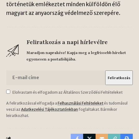
történetük emlékeztet minden külföldön élő
magyart az anyaország védelmező szerepére.
Feliratkozás a napi hírlevélre
Maradjon naprakész! Kapja meg a legfrissebb híreket
egyenesen a postafiókjába.
Elolvastam és elfogadom az Általános Szerződési Feltételeket
A feliratkozással elfogadja a
Felhasználási Feltételeket
és tudomásul
veszi az
Adatkezelési Tájékoztatónkban
foglaltakat. Bármikor
leiratkozhat.