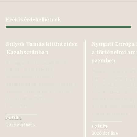
Ezek is érdekelhetnek
Sulyok Tamás kitüntetése
Nyugati Európa
Kazahsztánban
a történelmi am
szemben
A magyar köztársasági elnök,
Sulyok Tamás jelentős
Nyugat-Európa jelenl
elismerésben részesült
fizet a történelmi am
Kazahsztántól. Kasszim-Zsomart
Évtizedek óta zajló 
Tokajev kazah elnök a "Dostyk"
muszlim bevándorlás
(Barátság) érdemrend I.
következtében Nagy
fokozatával…
Britanniában, Német
Franciaországban…
Politika
2025. október 3
Politika
2026. április 6