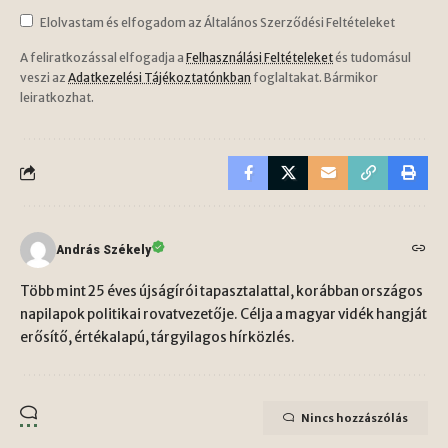
Elolvastam és elfogadom az Általános Szerződési Feltételeket
A feliratkozással elfogadja a
Felhasználási Feltételeket
és tudomásul
veszi az
Adatkezelési Tájékoztatónkban
foglaltakat. Bármikor
leiratkozhat.
András Székely
Több mint 25 éves újságírói tapasztalattal, korábban országos
napilapok politikai rovatvezetője. Célja a magyar vidék hangját
erősítő, értékalapú, tárgyilagos hírközlés.
Nincs hozzászólás