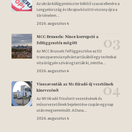
Az ukrán külügyminiszter békítő szavai ellenére a
Lengyelország és Ukrajna közötti viszony újra a
történelem…
2026. augusztus 4
MCC Brussels: Nincs korrupció a
felfüggesztés mögött
Az MCC Brussels felfüggesztése az EU
transzparencia nyilvántartásából egy technikai
vita ürügyén szivárogtatták ki, mintha…
2026. augusztus 4
Visszavonták az M1 Híradó új vezetőinek
kinevezését
Az M1 Híradó frissített vezetésének és
műsorvezetőinek bejelentése csupán egy nap
után megsemmisült. A Duna…
2026. augusztus 4