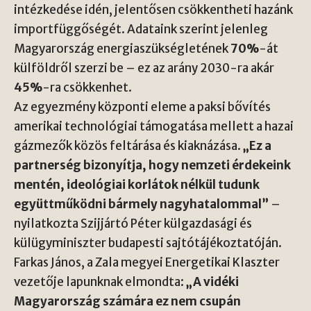
intézkedése idén, jelentősen csökkentheti hazánk
importfüggőségét. Adataink szerint jelenleg
Magyarország energiaszükségletének
70%
-át
külföldről szerzi be – ez az arány 2030-ra akár
45%
-ra csökkenhet.
Az egyezmény központi eleme a paksi bővítés
amerikai technológiai támogatása mellett a hazai
gázmezők közös feltárása és kiaknázása.
„Ez a
partnerség bizonyítja, hogy nemzeti érdekeink
mentén, ideológiai korlátok nélkül tudunk
együttműködni bármely nagyhatalommal”
–
nyilatkozta Szijjártó Péter külgazdasági és
külügyminiszter budapesti sajtótájékoztatóján.
Farkas János, a Zala megyei Energetikai Klaszter
vezetője lapunknak elmondta:
„A vidéki
Magyarország számára ez nem csupán