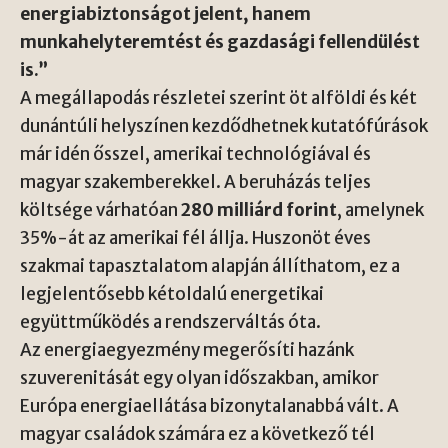
energiabiztonságot jelent, hanem
munkahelyteremtést és gazdasági fellendülést
is.”
A megállapodás részletei szerint öt alföldi és két
dunántúli helyszínen kezdődhetnek kutatófúrások
már idén ősszel, amerikai technológiával és
magyar szakemberekkel. A beruházás teljes
költsége várhatóan
280 milliárd forint
, amelynek
35%-át az amerikai fél állja. Huszonöt éves
szakmai tapasztalatom alapján állíthatom, ez a
legjelentősebb kétoldalú energetikai
együttműködés a rendszerváltás óta.
Az energiaegyezmény megerősíti hazánk
szuverenitását egy olyan időszakban, amikor
Európa energiaellátása bizonytalanabbá vált. A
magyar családok számára ez a következő tél