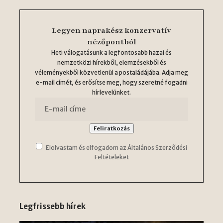
Legyen naprakész konzervatív
nézőpontból
Heti válogatásunk a legfontosabb hazai és
nemzetközi hírekből, elemzésekből és
véleményekből közvetlenül a postaládájába. Adja meg
e-mail címét, és erősítse meg, hogy szeretné fogadni
hírlevelünket.
Elolvastam és elfogadom az Általános Szerződési
Feltételeket
Legfrissebb hírek