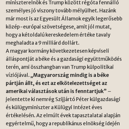
miniszterelnök és Trump között régóta fennálló
személyes jó viszony tovább mélyülhet. Hazánk
már most is az Egyesült Államok egyik legerősebb
közép-európai szövetségese, amit jól mutat,
hogy a kétoldalú kereskedelem értéke tavaly
meghaladta a 9 milliárd dollárt.
A magyar kormány következetesen képviseli
álláspontját a béke és a gazdasági együttműködés
terén, ami összhangban van Trump külpolitikai
víziójával.
„Magyarország mindig is a béke
pártján állt, és ezt az elkötelezettséget az
amerikai választások után is fenntartjuk”
–
jelentette ki nemrég Szijjártó Péter külgazdasági
és külügyminiszter a Külügyi Intézet éves
értékelésén. Az elmúlt évek tapasztalatai alapján
egyértelmű, hogy a republikánus elnökség idején