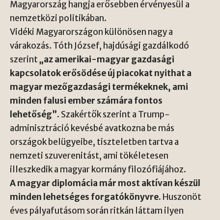
Magyarország hangja erősebben érvényesül a
nemzetközi politikában.
Vidéki Magyarországon különösen nagy a
várakozás. Tóth József, hajdúsági gazdálkodó
szerint
„az amerikai-magyar gazdasági
kapcsolatok erősödése új piacokat nyithat a
magyar mezőgazdasági termékeknek, ami
minden falusi ember számára fontos
lehetőség”
. Szakértők szerint a Trump-
adminisztráció kevésbé avatkozna be más
országok belügyeibe, tiszteletben tartva a
nemzeti szuverenitást, ami tökéletesen
illeszkedik a magyar kormány filozófiájához.
A magyar diplomácia már most aktívan készül
minden lehetséges forgatókönyvre.
Huszonöt
éves pályafutásom során ritkán láttam ilyen