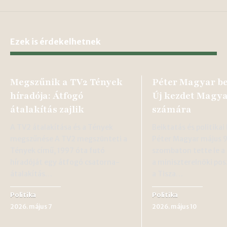
Ezek is érdekelhetnek
Megszűnik a TV2 Tények
Péter Magyar be
híradója: Átfogó
Új kezdet Magy
átalakítás zajlik
számára
A TV2 átalakítása és a Tények
Beiktatás és politika
megszűnése A TV2 megszünteti a
Péter Magyar május 
Tények című, 1997 óta futó
szombaton tette le a 
híradóját egy átfogó csatorna-
a miniszterelnöki pos
átalakítás…
a Tisza…
Politika
Politika
2026. május 7
2026. május 10