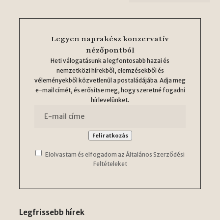
Legyen naprakész konzervatív
nézőpontból
Heti válogatásunk a legfontosabb hazai és
nemzetközi hírekből, elemzésekből és
véleményekből közvetlenül a postaládájába. Adja meg
e-mail címét, és erősítse meg, hogy szeretné fogadni
hírlevelünket.
Elolvastam és elfogadom az Általános Szerződési
Feltételeket
Legfrissebb hírek