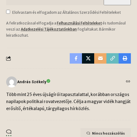
Elolvastam és elfogadom az Általános Szerződési Feltételeket
A feliratkozással elfogadja a
Felhasználási Feltételeket
és tudomásul
veszi az
Adatkezelési Tájékoztatónkban
foglaltakat. Bármikor
leiratkozhat.
András Székely
Több mint 25 éves újságírói tapasztalattal, korábban országos
napilapok politikai rovatvezetője. Célja a magyar vidék hangját
erősítő, értékalapú, tárgyilagos hírközlés.
Nincs hozzászólás