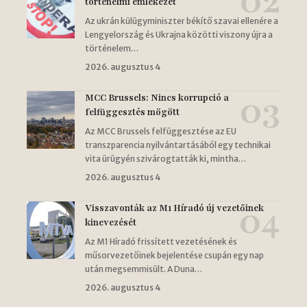
történelmi emlékezet
Az ukrán külügyminiszter békítő szavai ellenére a
Lengyelország és Ukrajna közötti viszony újra a
történelem…
2026. augusztus 4
MCC Brussels: Nincs korrupció a
felfüggesztés mögött
Az MCC Brussels felfüggesztése az EU
transzparencia nyilvántartásából egy technikai
vita ürügyén szivárogtatták ki, mintha…
2026. augusztus 4
Visszavonták az M1 Híradó új vezetőinek
kinevezését
Az M1 Híradó frissített vezetésének és
műsorvezetőinek bejelentése csupán egy nap
után megsemmisült. A Duna…
2026. augusztus 4