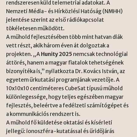
rendszeresen küld telemetriai adatokat. A
Nemzeti Média- és Hírközlési Hatóság (NMHH)
jelentése szerint az első rádiókapcsolat
tökéletesen működött.
A műhold fejlesztésében több mint hatvan diák
vett részt, akik három éven át dolgoztak a
projekten. „A
Hunity 2025
nemcsak technológiai
áttörés, hanem a magyar fiatalok tehetségének
bizonyítéka is,” nyilatkozta Dr. Kovács István, az
egyetem űrkutatási programjának vezetője. A
10x10x10 centiméteres CubeSat típusú műhold
különlegessége, hogy teljes egészében magyar
fejlesztés, beleértve a fedélzeti számítógépet és
a kommunikációs rendszert is.
A műhold fő küldetése oktatási és kísérleti
jellegű: ionoszféra-kutatással és űridőjárás