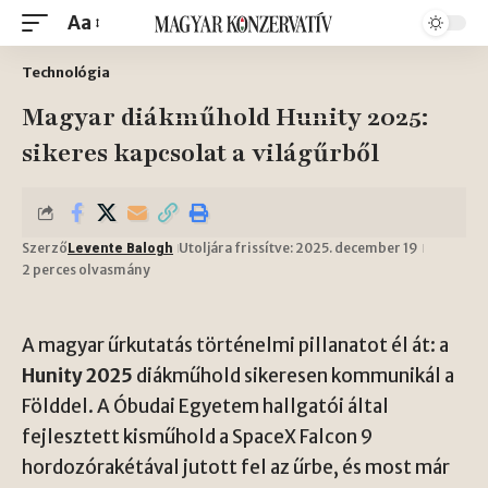
Aa
Technológia
Magyar diákműhold Hunity 2025:
sikeres kapcsolat a világűrből
Szerző
Utoljára frissítve: 2025. december 19
Levente Balogh
2 perces olvasmány
A magyar űrkutatás történelmi pillanatot él át: a
Hunity 2025
diákműhold sikeresen kommunikál a
Földdel. A Óbudai Egyetem hallgatói által
fejlesztett kisműhold a SpaceX Falcon 9
hordozórakétával jutott fel az űrbe, és most már