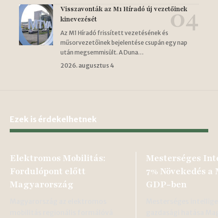
Visszavonták az M1 Híradó új vezetőinek
kinevezését
Az M1 Híradó frissített vezetésének és
műsorvezetőinek bejelentése csupán egy nap
után megsemmisült. A Duna…
2026. augusztus 4
Ezek is érdekelhetnek
Elektromos Mobilitás:
Mesterséges Inte
Fordulópont előtt
7% Növekedés a
Magyarország
GDP-ben
Magyarország az elektromos
Mesterséges intellige
mobilitás regionális formálóvá
gazdasági hatása Ma