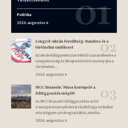
Választásokon
Politika
2026. augusztus 4
Lengyel-ukrán feszültség: Bandera és a
történelmi emlékezet
Az ukrán külügyminiszter békítő szavai ellenére a
Lengyelország és Ukrajna közötti viszony újra a
történelem…
2026. augusztus 4
MCC Brussels: Nincs korrupció a
felfüggesztés mögött
Az MCC Brussels felfüggesztése az EU
transzparencia nyilvántartásából egy technikai
vita ürügyén szivárogtatták ki, mintha…
2026. augusztus 4