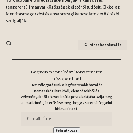
Torontóban élő médiaszakember, aki a kanadai és
tengerentúli magyar közösségek életéről tudósít. Cikkei az
identitásmegőrzést és anyaországi kapcsolatok erősítését
szolgálják.
Nincs hozzászólás
Legyen naprakész konzervatív
nézőpontból
Heti válogatásunk a legfontosabb hazai és
nemzetközi hírekből, elemzésekből és
véleményekből közvetlenül a postaládájába. Adja meg
e-mail címét, és erősítse meg, hogy szeretné fogadni
hírlevelünket.