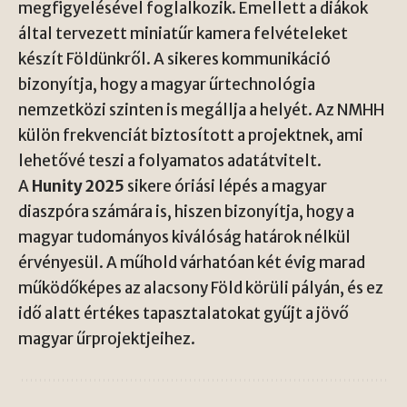
megfigyelésével foglalkozik. Emellett a diákok
által tervezett miniatűr kamera felvételeket
készít Földünkről. A sikeres kommunikáció
bizonyítja, hogy a magyar űrtechnológia
nemzetközi szinten is megállja a helyét. Az NMHH
külön frekvenciát biztosított a projektnek, ami
lehetővé teszi a folyamatos adatátvitelt.
A
Hunity 2025
sikere óriási lépés a magyar
diaszpóra számára is, hiszen bizonyítja, hogy a
magyar tudományos kiválóság határok nélkül
érvényesül. A műhold várhatóan két évig marad
működőképes az alacsony Föld körüli pályán, és ez
idő alatt értékes tapasztalatokat gyűjt a jövő
magyar űrprojektjeihez.