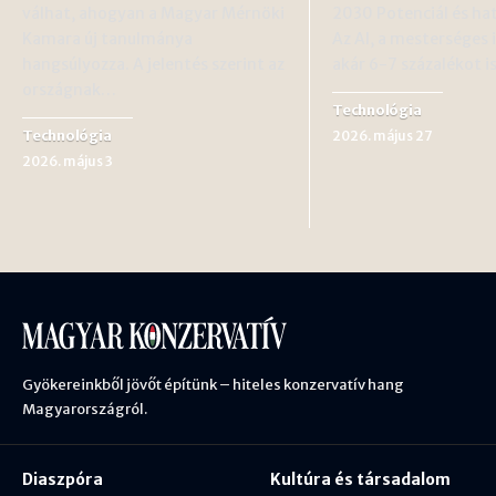
válhat, ahogyan a Magyar Mérnöki
2030 Potenciál és ha
Kamara új tanulmánya
Az AI, a mesterséges i
hangsúlyozza. A jelentés szerint az
akár 6-7 százalékot 
országnak…
Technológia
Technológia
2026. május 27
2026. május 3
Gyökereinkből jövőt építünk – hiteles konzervatív hang
Magyarországról.
Diaszpóra
Kultúra és társadalom