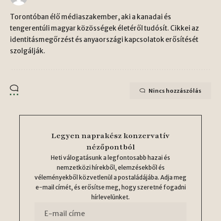
Torontóban élő médiaszakember, aki a kanadai és
tengerentúli magyar közösségek életéről tudósít. Cikkei az
identitásmegőrzést és anyaországi kapcsolatok erősítését
szolgálják.
Nincs hozzászólás
Legyen naprakész konzervatív
nézőpontból
Heti válogatásunk a legfontosabb hazai és
nemzetközi hírekből, elemzésekből és
véleményekből közvetlenül a postaládájába. Adja meg
e-mail címét, és erősítse meg, hogy szeretné fogadni
hírlevelünket.