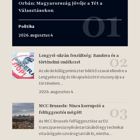
Orbán: Magyarország Jövője a Tét a
Választásokon
Politika
2026. augusztus 4
Lengyel-ukrán feszültség: Bandera és a
történelmi emlékezet
Az ukrán külügyminiszter békítő szavai ellenére a
Lengyelország és Ukrajna közötti viszony újra a
történelem…
2026. augusztus 4
MCC Brussels: Nincs korrupció a
felfüggesztés mögött
Az MCC Brussels felfüggesztése az EU
transzparencia nyilvántartásából egy technikai
vita ürügyén szivárogtatták ki, mintha…