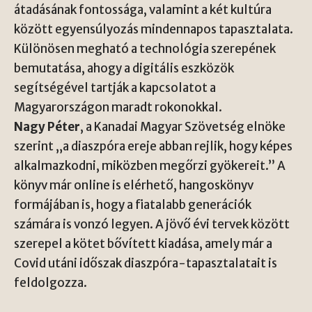
átadásának fontossága, valamint a két kultúra
között egyensúlyozás mindennapos tapasztalata.
Különösen megható a technológia szerepének
bemutatása, ahogy a digitális eszközök
segítségével tartják a kapcsolatot a
Magyarországon maradt rokonokkal.
Nagy Péter
, a Kanadai Magyar Szövetség elnöke
szerint „a diaszpóra ereje abban rejlik, hogy képes
alkalmazkodni, miközben megőrzi gyökereit.” A
könyv már online is elérhető, hangoskönyv
formájában is, hogy a fiatalabb generációk
számára is vonzó legyen. A jövő évi tervek között
szerepel a kötet bővített kiadása, amely már a
Covid utáni időszak diaszpóra-tapasztalatait is
feldolgozza.