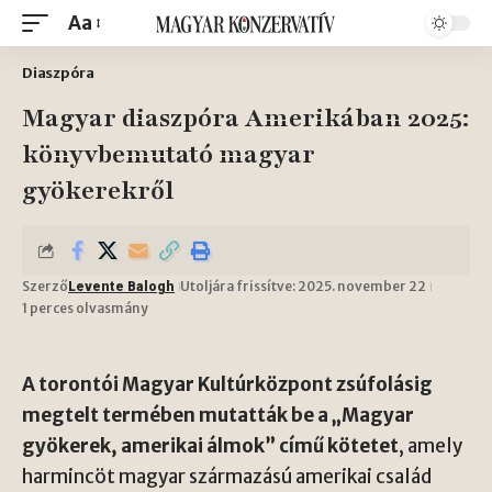
Aa
Diaszpóra
Magyar diaszpóra Amerikában 2025:
könyvbemutató magyar
gyökerekről
Szerző
Utoljára frissítve: 2025. november 22
Levente Balogh
1 perces olvasmány
A torontói Magyar Kultúrközpont zsúfolásig
megtelt termében mutatták be a „Magyar
gyökerek, amerikai álmok” című kötetet
, amely
harmincöt magyar származású amerikai család