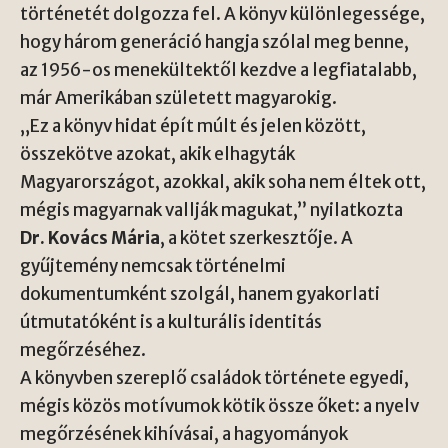
történetét dolgozza fel. A könyv különlegessége,
hogy három generáció hangja szólal meg benne,
az 1956-os menekültektől kezdve a legfiatalabb,
már Amerikában született magyarokig.
„Ez a könyv hidat épít múlt és jelen között,
összekötve azokat, akik elhagyták
Magyarországot, azokkal, akik soha nem éltek ott,
mégis magyarnak vallják magukat,” nyilatkozta
Dr. Kovács Mária
, a kötet szerkesztője. A
gyűjtemény nemcsak történelmi
dokumentumként szolgál, hanem gyakorlati
útmutatóként is a kulturális identitás
megőrzéséhez.
A könyvben szereplő családok története egyedi,
mégis közös motívumok kötik össze őket: a nyelv
megőrzésének kihívásai, a hagyományok