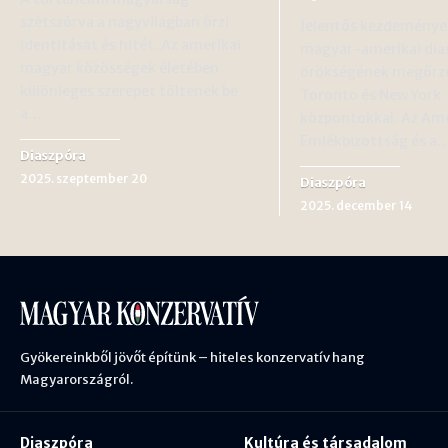
szétszórva a nagyvilágban őrzi
Jelentős kezdeményezé
identitását és hitét. Az amerikai
magyar-amerikai dia
magyar közösségek életében
örökségének megőrz
különleges szerepet töltenek be
Toronto és New York
a…
központokkal. Az Am
Emlékbizottság és a
Diaszpóra
2025. szeptember 20
Diaszpóra
2025. december 14
Gyökereinkből jövőt építünk – hiteles konzervatív hang
Magyarországról.
Diaszpóra
Kultúra és társadalom