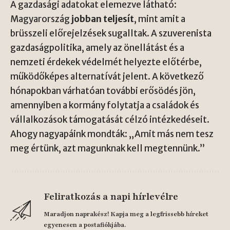
A gazdasági adatokat elemezve látható:
Magyarország
jobban teljesít
, mint amit a
brüsszeli előrejelzések sugalltak. A szuverenista
gazdaságpolitika, amely az önellátást és a
nemzeti érdekek védelmét helyezte előtérbe,
működőképes alternatívát jelent. A következő
hónapokban várhatóan további erősödés jön,
amennyiben a kormány folytatja a családok és
vállalkozások támogatását célzó intézkedéseit.
Ahogy nagyapáink mondták: „Amit más nem tesz
meg értünk, azt magunknak kell megtennünk.”
Feliratkozás a napi hírlevélre
Maradjon naprakész! Kapja meg a legfrissebb híreket
egyenesen a postafiókjába.