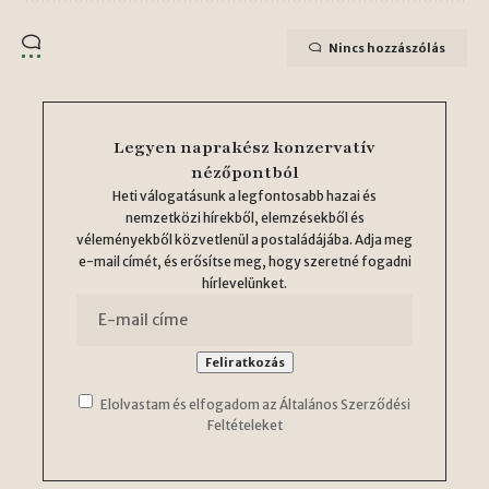
Nincs hozzászólás
Legyen naprakész konzervatív
nézőpontból
Heti válogatásunk a legfontosabb hazai és
nemzetközi hírekből, elemzésekből és
véleményekből közvetlenül a postaládájába. Adja meg
e-mail címét, és erősítse meg, hogy szeretné fogadni
hírlevelünket.
Elolvastam és elfogadom az Általános Szerződési
Feltételeket