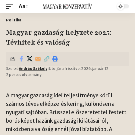
Aa
Politika
Magyar gazdaság helyzete 2025:
Tévhitek és valóság
Szerző
Utoljára frissítve: 2026. január 12
András Székely
2 perces olvasmány
A magyar gazdaság idei teljesítménye körül
számos téves elképzelés kering, különösen a
nyugati sajtóban. Brüsszel előszeretettel festett
borús képet hazánk gazdasági kilátásairól,
miközben a valóság ennél jóval biztatóbb. A