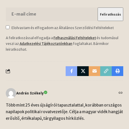
Elolvastam és elfogadom az Általános Szerződési Feltételeket
A feliratkozással elfogadja a
Felhasználási Feltételeket
és tudomásul
veszi az
Adatkezelési Tájékoztatónkban
foglaltakat. Bármikor
leiratkozhat.
András Székely
Több mint 25 éves újságírói tapasztalattal, korábban országos
napilapok politikai rovatvezetője. Célja a magyar vidék hangját
erősítő, értékalapú, tárgyilagos hírközlés.