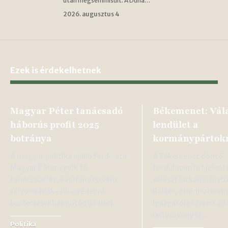
után megsemmisült. A Duna…
2026. augusztus 4
Ezek is érdekelhetnek
Magyar Péter tanácsadó
Békemenet: Vála
háborús profit 2025
lendület a
botránya
kormánypártok
A magyar politika újabb fordulata:
A Békemenet döntő
Magyar Péter egyik fő
fordulópontot jelente
tanácsadóját, Kapitány Istvánt
választási kampányb
súlyos vádak érik a védelmi
Balázs, a minisztereln
beszerzésekhez kötődő üzleti…
igazgatója szerint a
rendezvény új…
Politika