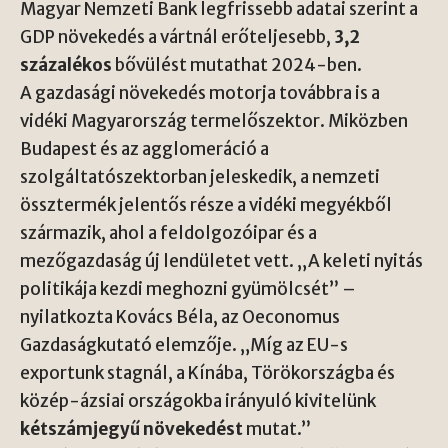
Magyar Nemzeti Bank legfrissebb adatai szerint a
GDP növekedés a vártnál erőteljesebb,
3,2
százalékos
bővülést mutathat 2024-ben.
A gazdasági növekedés motorja továbbra is a
vidéki Magyarország termelőszektor. Miközben
Budapest és az agglomeráció a
szolgáltatószektorban jeleskedik, a nemzeti
össztermék jelentős része a vidéki megyékből
származik, ahol a feldolgozóipar és a
mezőgazdaság új lendületet vett. „A keleti nyitás
politikája kezdi meghozni gyümölcsét” –
nyilatkozta Kovács Béla, az Oeconomus
Gazdaságkutató elemzője. „Míg az EU-s
exportunk stagnál, a Kínába, Törökországba és
közép-ázsiai országokba irányuló kivitelünk
kétszámjegyű növekedést
mutat.”