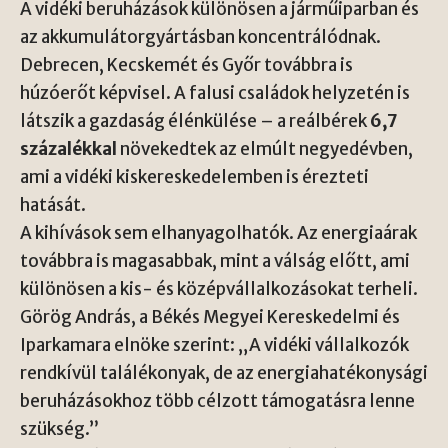
A vidéki beruházások különösen a járműiparban és
az akkumulátorgyártásban koncentrálódnak.
Debrecen, Kecskemét és Győr továbbra is
húzóerőt képvisel. A falusi családok helyzetén is
látszik a gazdaság élénkülése – a reálbérek
6,7
százalékkal
növekedtek az elmúlt negyedévben,
ami a vidéki kiskereskedelemben is érezteti
hatását.
A kihívások sem elhanyagolhatók. Az energiaárak
továbbra is magasabbak, mint a válság előtt, ami
különösen a kis- és középvállalkozásokat terheli.
Görög András, a Békés Megyei Kereskedelmi és
Iparkamara elnöke szerint: „A vidéki vállalkozók
rendkívül találékonyak, de az energiahatékonysági
beruházásokhoz több célzott támogatásra lenne
szükség.”