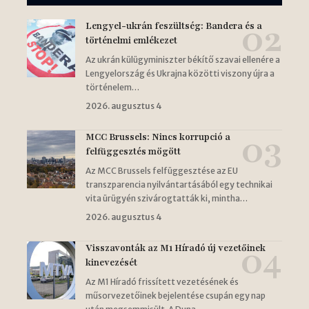
Lengyel-ukrán feszültség: Bandera és a
történelmi emlékezet
Az ukrán külügyminiszter békítő szavai ellenére a
Lengyelország és Ukrajna közötti viszony újra a
történelem…
2026. augusztus 4
MCC Brussels: Nincs korrupció a
felfüggesztés mögött
Az MCC Brussels felfüggesztése az EU
transzparencia nyilvántartásából egy technikai
vita ürügyén szivárogtatták ki, mintha…
2026. augusztus 4
Visszavonták az M1 Híradó új vezetőinek
kinevezését
Az M1 Híradó frissített vezetésének és
műsorvezetőinek bejelentése csupán egy nap