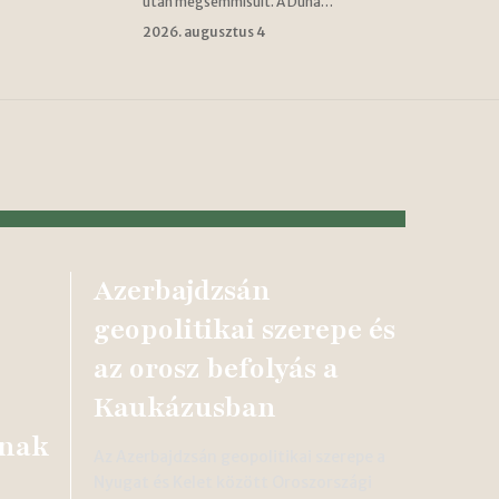
után megsemmisült. A Duna…
2026. augusztus 4
Azerbajdzsán
geopolitikai szerepe és
az orosz befolyás a
Kaukázusban
ának
Az Azerbajdzsán geopolitikai szerepe a
Nyugat és Kelet között Oroszországi