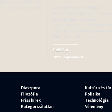
ág „tisztázást" követel
. A nyugati sajtó szerint
A Danube Institute budapesti
konferenciáján Robert Palladino, 
Egyesült Államok helyettes
nagykövetének kijelentése komol
figyelmet érdemelt: Magyarorszá
kulcsszerepet játszhat a…
Politika
2025. szeptember 16
Diaszpóra
Kultúra és tá
Filozófia
Politika
Friss hírek
Technológia
Kategorizálatlan
Vélemény