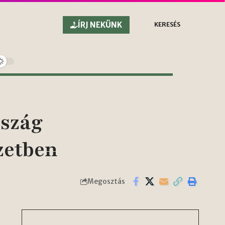
ÍRJ NEKÜNK
KERESÉS
rszág
zetben
Megosztás