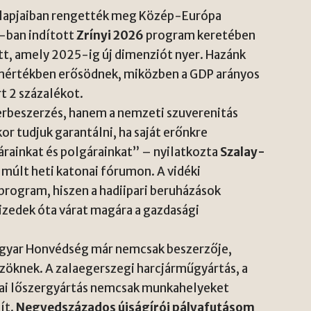
 alapjaiban rengették meg Közép-Európa
6-ban indított
Zrínyi 2026
program keretében
t, amely 2025-ig új dimenziót nyer. Hazánk
 mértékben erősödnek, miközben a GDP arányos
rt 2 százalékot.
rbeszerzés, hanem a nemzeti szuverenitás
r tudjuk garantálni, ha saját erőnkre
ainkat és polgárainkat” – nyilatkozta
Szalay-
múlt heti katonai fórumon. A vidéki
rogram, hiszen a hadiipari beruházások
tizedek óta várat magára a gazdasági
Magyar Honvédség már nemcsak beszerzője,
zöknek. A zalaegerszegi harcjárműgyártás, a
otai lőszergyártás nemcsak munkahelyeket
ít.
Negyedszázados újságírói pályafutásom