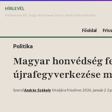
HÍRLEVÉL
Iratkozzon fel, hogy olvashassa heti e-mail hírlevelünket.
Főoldal
Fris
Politika
Magyar honvédség fe
újrafegyverkezése m
Szerző
Utoljára frissítve: 2026. január 2
2 
András Székely