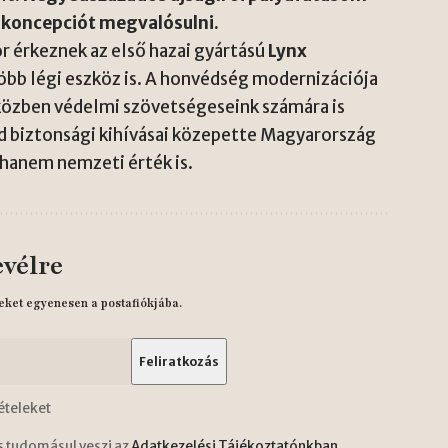
 koncepciót megvalósulni.
r érkeznek az első hazai gyártású
Lynx
öbb légi eszköz is. A honvédség modernizációja
közben védelmi szövetségeseink számára is
ad biztonsági kihívásai közepette Magyarország
hanem nemzeti érték is.
evélre
eket egyenesen a postafiókjába.
ételeket
s tudomásul veszi az
Adatkezelési Tájékoztatónkban