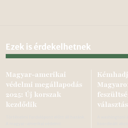
Ezek is érdekelhetnek
Magyar-amerikai
Kémhadjá
védelmi megállapodás
Magyaror
2025: Új korszak
feszülts
kezdődik
választás
Történelmi fordulópont előtt áll hazánk.
A washingtoni 
A magyar-amerikai védelmi
koordinált akció