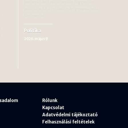
befolyás és Azerbajdzsán független
pozíciója Az Azerbajdzsán geopolitikai
szerepe az…
az
y
Politika
g
2026. május 9
rsadalom
Rólunk
Kapcsolat
Adatvédelmi tájékoztató
Felhasználási feltételek