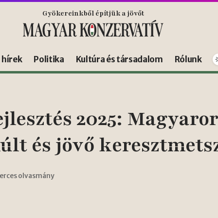
Gyökereinkből építjük a jövőt
s hírek
Politika
Kultúra és társadalom
Rólunk
jlesztés 2025: Magyaro
últ és jövő keresztmets
perces olvasmány