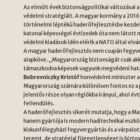
Az elmúlt évek biztonságpolitikai változásai
védelmi stratégiáit. A magyar kormány a 201
történelmi léptékű haderőfejlesztésbe kezdet
katonai képességei évtizedek óta nem látott
védelmi kiadások idén elérik a NATO által elvá
A magyar haderőfejlesztés nem csupán fegyve
alapköve. „Magyarország biztonságát csak akko
támaszkodva képesek vagyunk megvédeni határ
Bobrovniczky Kristóf
honvédelmi miniszter a 
Magyarország számára különösen fontos ez a p
jelentős része olyan régiókba irányul, ahol év
fellendülés.
A haderőfejlesztés sikerét mutatja, hogy a 
hanem gyártója is modern haditechnikai eszkö
kiskunfélegyházi fegyvergyártás és a várpal
teremt, de stratégiai függetlenséget is biztos