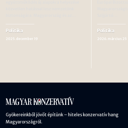
együttműködés új alapokra helyezése
Európai Bizotts
közvetlen hatással lesz nemzetünk
Magyarországtól
biztonságára. Magyarország és az…
Szijjártó…
Politika
Politika
2025. december 19
2026. március 25
Gyökereinkből jövőt építünk – hiteles konzervatív hang
Magyarországról.