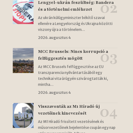
Lengyel-ukrán feszültség: Bandera
és a történelmi emlékezet
Az ukrán külügyminiszter békítő szavai
ellenére a Lengyelország és Ukrajna közötti
viszony újra a történelem…
2026. augusztus 4
MCC Brussels: Nincs korrupció a
felfüggesztés mögött
Az MCC Brussels felfüggesztése az EU
transzparencia nyilvántartásából egy
technikai vita ürügyén szivárogtatták ki,
mintha…
2026. augusztus 4
Visszavonták az M1 Híradó új
vezetőinek kinevezését
Az M1 Híradó frissített vezetésének és
műsorvezetőinek bejelentése csupán egy nap