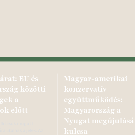
rat: EU és
Magyar-amerikai
szág közötti
konzervatív
égek a
együttműködés:
ok előtt
Magyarország a
Nyugat megújulás
állítások mögött
kulcsa
ra utalnak a jelek. Az