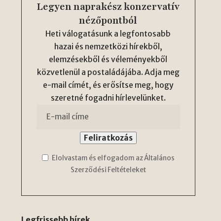
Legyen naprakész konzervatív
nézőpontból
Heti válogatásunk a legfontosabb
hazai és nemzetközi hírekből,
elemzésekből és véleményekből
közvetlenül a postaládájába. Adja meg
e-mail címét, és erősítse meg, hogy
szeretné fogadni hírlevelünket.
Elolvastam és elfogadom az Általános
Szerződési Feltételeket
Legfrissebb hírek