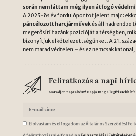
során nem láttam még ilyen átfogó védelmi
A 2025-ös év fordulópontot jelent majd: ekko
páncélozott harcjárművek
és áll hadrendbe t
megerősíti hazánk pozícióját a térségben, mi
bizonyítjuk elkötelezettségünket. A 21. száz
nem marad védtelen – és ez nemcsak katonai, 
Feliratkozás a napi hírl
Maradjon naprakész! Kapja meg a legfrissebb hír
Elolvastam és elfogadom az Általános Szerződési Felt
A feliratkozással elfogadja a
Felhasználási Feltételeket
é